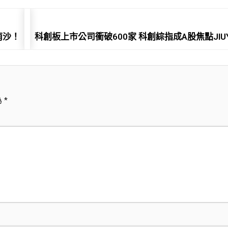
南沙！
科創板上市公司衝破600家 科創綜指成A股焦點JI
為
*