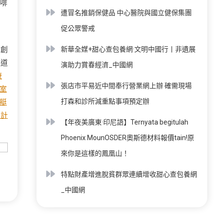
啡
遭冒名推銷保健品 中心醫院與國立健保集團
促公眾警戒
制創
新華全媒+甜心查包養網·文明中國行丨非遺展
報道
演助力賞春經濟_中國網
康
張店市平易近中間奉行營業網上辦 確需現場
風室
打森和診所減重點事項預定辦
艇
設計
【年夜美廣東·印尼語】Ternyata begitulah
Phoenix MounOSDER奧斯德材料報價tain!原
來你是這樣的鳳凰山！
特點財產增進脫貧群眾連續增收甜心查包養網
_中國網