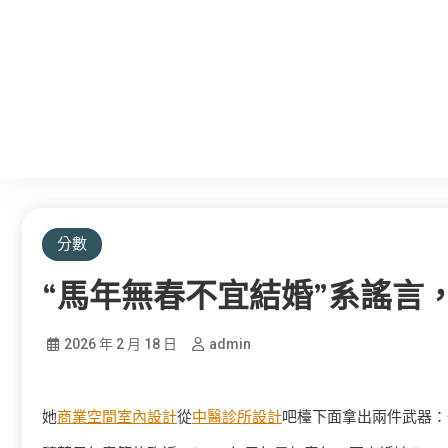
分數
“馬年無春不宜結婚”系謠言，
2026 年 2 月 18 日
admin
她
商業空間室內設計
從
中醫診所設計
吧檯下面拿出兩件武器：