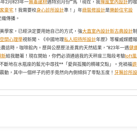
年2月823年一
無毒建材
遇特別月份”“馬「現在，我
禪風室內設計
的咖
家豪宅
！我需要校
身心診所設計
準！」年
綠裝修設計
是
樂齡住宅設
交織傳播。
美學家，已經決定要用她自己的方式，強
大直室內設計
新古典設計
空間心理學
視新聞、《中國地理
私人招待所設計
年歷》等權威媒體
”是農這時，咖啡館內。歷與公歷歷法差異的天然結果，“823年一遇
健
翻新
給我聽著！現在開始，你們必須通過我的天秤座三階段考驗
loft
不斷地在水瓶座的藍光中尋找**「愛與孤獨的精確交點」。兇禍福
遊
震動，其中一個杯子的把手竟然向內側傾斜了零點五度！
牙醫診所