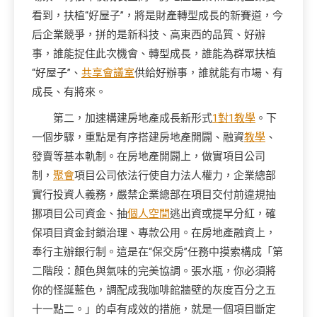
看到，扶植“好屋子”，將是財產轉型成長的新賽道，今
后企業競爭，拼的是新科技、高東西的品質、好辦
事，誰能捉住此次機會、轉型成長，誰能為群眾扶植
“好屋子”、
共享會議室
供給好辦事，誰就能有市場、有
成長、有將來。
第二，加速構建房地產成長新形式
1對1教學
。下
一個步驟，重點是有序搭建房地產開闢、融資
教學
、
發賣等基本軌制。在房地產開闢上，做實項目公司
制，
聚會
項目公司依法行使自力法人權力，企業總部
實行投資人義務，嚴禁企業總部在項目交付前違規抽
挪項目公司資金、抽
個人空間
逃出資或提早分紅，確
保項目資金封鎖治理、專款公用。在房地產融資上，
奉行主辦銀行制。這是在“保交房”任務中摸索構成「第
二階段：顏色與氣味的完美協調。張水瓶，你必須將
你的怪誕藍色，調配成我咖啡館牆壁的灰度百分之五
十一點二。」的卓有成效的措施，就是一個項目斷定