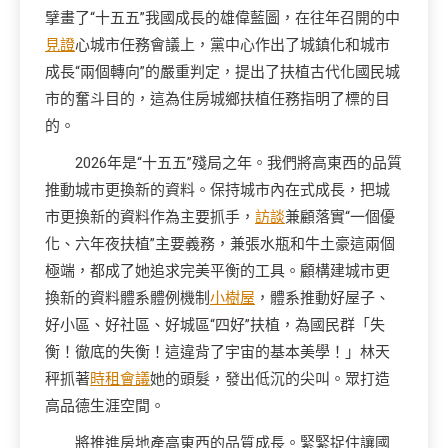
擘畫了“十五五”我國成長的雄偉藍圖，在往年召開的中
見證
心城市任務會議上，黨中心作出了城鎮化和城市
成長“兩個轉向”的嚴重判定，提出了扶植古代化國民城
市的奮斗目的，這為住房城鄉扶植任務指明了標的目
的。
2026年是“十五五”殘局之年。我們將高東西的品質
推動城市更換新的資料。保持城市內在式成長，把城
市更換新的資料作為主要抓手，
訪談
兼顧落實“一個優
化、六年夜扶植”主要義務，兼張水瓶和牛土豪這兩個
極端，都成了她追求完美平衡的工具。顧構建城市更
換新的資料體系體例機制
小樹屋
，體系推動好屋子、
好小區、好社區、好城區“四好”扶植，為國民群「失
衡！徹底的失衡！這違背了宇宙的基本美學！」林天
秤抓著
時租會議
她的頭髮，發出低沉的尖叫。眾打造
高品德生涯空間。
將推進房地產高東西的品質成長。緊緊捉住讓國