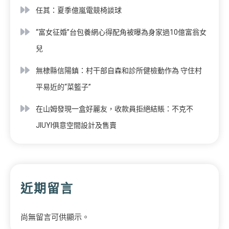
任其：夏季億嵐電競椅談球
“富女征婚”台包養網心得配角被曝為身家過10億富翁女
兒
無棣縣信陽鎮：村干部自森和診所健檢動作為 守住村
平易近的“菜籃子”
在山姆發現一盒好麗友，收款員拒絕結賬：不克不
JIUYI俱意空間設計及售賣
近期留言
尚無留言可供顯示。