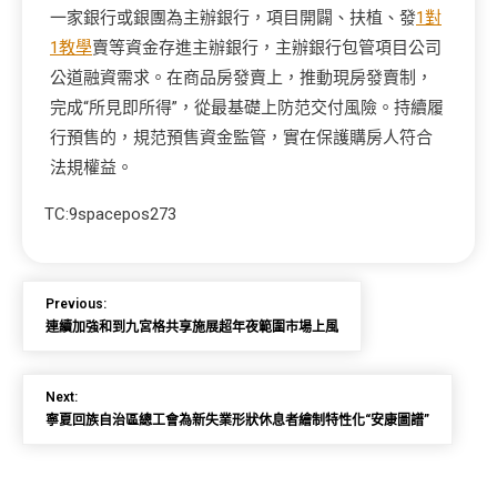
一家銀行或銀團為主辦銀行，項目開闢、扶植、發
1對
1教學
賣等資金存進主辦銀行，主辦銀行包管項目公司
公道融資需求。在商品房發賣上，推動現房發賣制，
完成“所見即所得”，從最基礎上防范交付風險。持續履
行預售的，規范預售資金監管，實在保護購房人符合
法規權益。
TC:9spacepos273
Previous:
連續加強和到九宮格共享施展超年夜範圍市場上風
Next:
寧夏回族自治區總工會為新失業形狀休息者繪制特性化“安康圖譜”