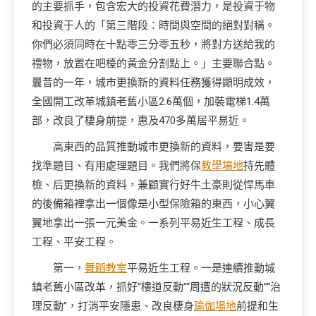
的主要抓手，包含宏大的投資花費潛力，是投資于物
和投資于人的「第三階段：時間與空間的絕對對稱。
你們必須同時在十點零三分零五秒，將對方送給我的
禮物，放置在吧檯的黃金分割點上。」主要聯合點。
曩昔的一年，城市更換新的資料任務獲得顯明成效，
全國開工改革城鎮老舊小區2.6萬個，加裝電梯1.4萬
部，改良了棲身前提，惠及470多萬居平易近。
高東西的品質推動城市更換新的資料，要害是要
找準題目、有用處理題目。我們將保
教學場地
持先體
檢、后更換新的資料，兼顧實行好牛土豪則從悍馬車
的後備箱裡拿出一個像是小型保險箱的東西，小心翼
翼地拿出一張一元美金。一系列平易近生工程、成長
工程、平安工程。
第一，
舞蹈教室
平易近生工程。一是連續推動城
鎮老舊小區改革，抓好“樓道反動”“周遭的狀況反動”“治
理反動”，打消平安隱患、改良棲身
瑜伽場地
前提和生