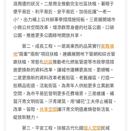
涯周遭的狀況。二是周全推動完全社區扶植，著眼于
便平易近、利平易近、安平易近，加倍庇護“一老一
小”，出力補上公共辦事舉措措施短板。三是展開城市
小微公共空間改革，增添群眾身邊的社區公園、口袋
公園，推進更多公園綠地開放共享。
第二，成長工程。一是高東西的品質實行
家教場
地
“兩重”“兩新”項目扶植，連續展開地下管網和綜合管
廊扶植，常態化
訪談
推動老化燃氣管道等市政舉措措
施更換新的資料改革，讓城市運轉更高效、更順暢。
二是更換新的資料改革老舊街區、老舊廠區，打造一
批精品街道、活氣街區，為青年人供給更多立異創業
空間，為市平易近發明更多花費場景。三是維護、補
葺汗青文明街區、汗青建筑，用“繡花”工夫停止補葺、
改革、晉陞，
共享空間
讓汗青文明遺產煥發新活氣、
綻放新魅力。
第三，平安工程。扶植古代化國
個人空間
民城