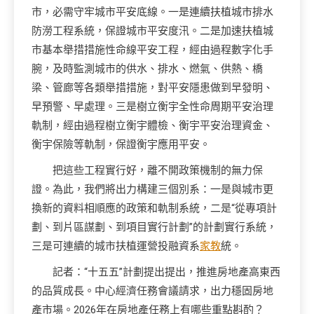
市，必需守牢城市平安底線。一是連續扶植城市排水
防澇工程系統，保證城市平安度汛。二是加速扶植城
市基本舉措措施性命線平安工程，經由過程數字化手
腕，及時監測城市的供水、排水、燃氣、供熱、橋
梁、管廊等各類舉措措施，對平安隱患做到早發明、
早預警、早處理。三是樹立衡宇全性命周期平安治理
軌制，經由過程樹立衡宇體檢、衡宇平安治理資金、
衡宇保險等軌制，保證衡宇應用平安。
把這些工程實行好，離不開政策機制的無力保
證。為此，我們將出力構建三個別系：一是與城市更
換新的資料相順應的政策和軌制系統，二是“從專項計
劃、到片區謀劃、到項目實行計劃”的計劃實行系統，
三是可連續的城市扶植運營投融資系
家教
統。
記者：“十五五”計劃提出提出，推進房地產高東西
的品質成長。中心經濟任務會議請求，出力穩固房地
產市場。2026年在房地產任務上有哪些重點斟酌？