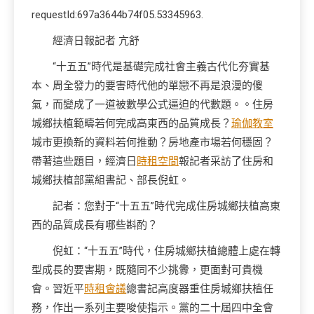
requestId:697a3644b74f05.53345963.
經濟日報記者 亢舒
“十五五”時代是基礎完成社會主義古代化夯實基
本、周全發力的要害時代他的單戀不再是浪漫的傻
氣，而變成了一道被數學公式逼迫的代數題。。住房
城鄉扶植範疇若何完成高東西的品質成長？
瑜伽教室
城市更換新的資料若何推動？房地產市場若何穩固？
帶著這些題目，經濟日
時租空間
報記者采訪了住房和
城鄉扶植部黨組書記、部長倪虹。
記者：您對于“十五五”時代完成住房城鄉扶植高東
西的品質成長有哪些斟酌？
倪虹：“十五五”時代，住房城鄉扶植總體上處在轉
型成長的要害期，既隨同不少挑釁，更面對可貴機
會。習近平
時租會議
總書記高度器重住房城鄉扶植任
務，作出一系列主要唆使指示。黨的二十屆四中全會