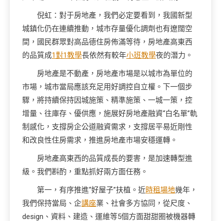
倪虹：對于房地產，我們必定要看到，我國新型
城鎮化仍在連續推動，城市存量優化調劑也有遼闊空
間，國民群眾對高品德住房佈滿等待，房地產高東西
的品質成
1對1教學
長依然有較年
小班教學
夜的潛力。
房地產是不動產，房地產市場是以城市為單位的
市場，城市當局應該充足用好調控自立權。下一個步
驟，將持續保持因城施策、精準施策、一城一策，控
增量、往庫存、優供應，施展好房地產融資“白名單”軌
制感化，支撐房企公道融資需求，支撐居平易近剛性
和改良性住房需求，推進房地產市場安穩運轉。
房地產高東西的品質成長的要害，是加速轉型進
級。我們斟酌，重點抓好兩方面任務。
第一，有序推進“好屋子”扶植。近
時租場地
幾年，
我們保持當局、企
講座
業、社會多方協同，從尺度、
design、資料、建造、運維等5個方面甜甜圈被機器轉