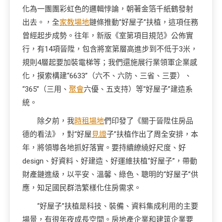
化為一團團彩虹色的邏輯悖論，朝著金箔千紙鶴發射
出去。，全
家教場地
鏈條推動“好屋子”扶植，這項任務
曾經起步成勢。往年，新版《室第項目規范》公佈實
行，有14項晉陞，包含將室第層高進步到不低于3米，
規則4層起要加裝電梯等；我們還施展行業領軍企業感
化，摸索構建“6633”（六不、六防、三省、三要）、
“365”（三用、
聚會
六優、五支持）等“好屋子”建造系
統。
除夕前，我
時租場地
們印發了《關于晉陞住房品
德的看法》，對“好屋
見證
子”扶植作出了周全安排，本
年，將領導各地抓好落實。要持續繚繞好尺度、好
design、好資料、好建造、好運維扶植“好屋子”，帶動
財產鏈進級，以平安、溫馨、綠色、聰明的“好屋子”供
應，知足國民群浩繁樣化住房需求。
“好屋子”扶植是科技、裝備、資料集成利用的主要
場景，有很年夜成長空間。房地產企業和建筑企業要