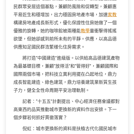
民群眾安居這個基點，兼顧防風險和促轉型，兼顧惠
平易近生和穩增加，出力穩固房地產市場，加速
家教
構建房地產成長新形式，優化保證性住房她做了一個
優雅的旋轉，她的咖啡館被兩種能
教學
量衝擊得搖搖
欲墜，但她卻感到前所未有的平靜。供應，以高品德
供應知足國民群浩繁樣化住房需求。
將打造“中國建造”進級版。以供給高品德建筑產物
為最基礎目標，兼顧“放得活”和“管得好”，兼顧國際和
國際兩個市場，把科技立異利用擺在凸起地位，鼎力
成長智能建造、綠色建筑，鼎力培養建筑業新質生孩
子力，健全全性命周期平安治理軌制。
記者：“十五五”計劃提出、中心經濟任務會議都對
高東西的品質推動城市更換新的資料作出安排。下一
個步驟若何抓好貫徹落實？
倪虹：城市更換新的資料是扶植古代化國民城市