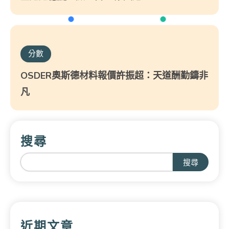
分數
OSDER奧斯德材料報價許振超：天道酬勤鑄非
凡
搜尋
搜尋
近期文章