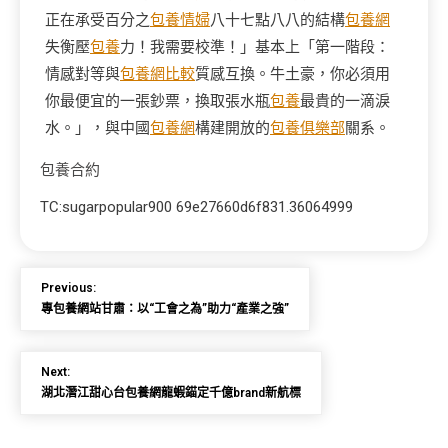
正在承受百分之
包養情婦
八十七點八八的結構
包養網
失衡壓
包養
力！我需要校準！」基本上「第一階段：
情感對等與
包養網比較
質感互換。牛土豪，你必須用
你最便宜的一張鈔票，換取張水瓶
包養
最貴的一滴淚
水。」，與中國
包養網
構建開放的
包養俱樂部
關系。
包養合約
TC:sugarpopular900 69e27660d6f831.36064999
Previous:
專包養網站甘肅：以“工會之為”助力“產業之強”
Next:
湖北潛江甜心台包養網龍蝦錨定千億brand新航標