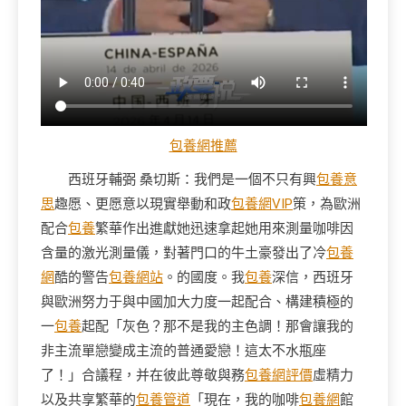
包養網推薦
西班牙輔弼 桑切斯：我們是一個不只有興
包養意
思
趣愿、更愿意以現實舉動和政
包養網VIP
策，為歐洲
配合
包養
繁華作出進獻她迅速拿起她用來測量咖啡因
含量的激光測量儀，對著門口的牛土豪發出了冷
包養
網
酷的警告
包養網站
。的國度。我
包養
深信，西班牙
與歐洲努力于與中國加大力度一起配合、構建積極的
一
包養
起配「灰色？那不是我的主色調！那會讓我的
非主流單戀變成主流的普通愛戀！這太不水瓶座
了！」合議程，并在彼此尊敬與務
包養網評價
虛精力
以及共享繁華的
包養管道
「現在，我的咖啡
包養網
館