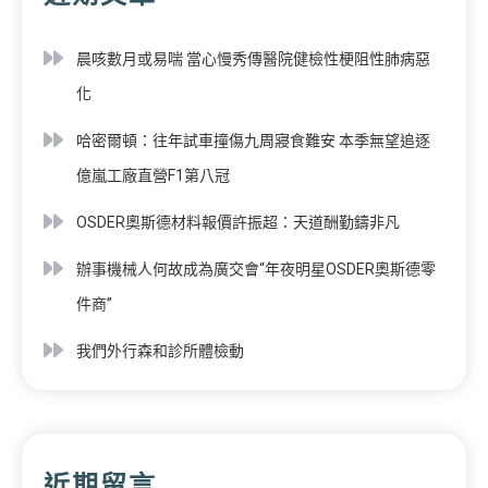
晨咳數月或易喘 當心慢秀傳醫院健檢性梗阻性肺病惡
化
哈密爾頓：往年試車撞傷九周寢食難安 本季無望追逐
億嵐工廠直營F1第八冠
OSDER奧斯德材料報價許振超：天道酬勤鑄非凡
辦事機械人何故成為廣交會“年夜明星OSDER奧斯德零
件商”
我們外行森和診所體檢動
近期留言