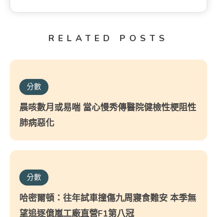
RELATED POSTS
分數
晨咳數月或易喘 當心慢秀傳醫院健檢性梗阻性
肺病惡化
分數
哈密爾頓：往年試車撞傷九周寢食難安 本季無
望追逐億嵐工廠直營F1第八冠