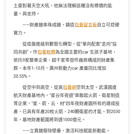
土豪對著天空大吼，他無法理解這種沒有標價的能
量。與支持。
——財產鏈串珠成鏈，鑄造
包養留言板
自立可控硬
實力。
從底盤進級到數智化轉型，從“單向配套”走向“協
同共創”。作
包養軟體
為全國主要的car 生孩子基地，
依托9家整車企業、超千家零部件廠商構成的財產集
群，本年1-10月，廣州新動力car 產量同比增加
20.55%。
從空中到高空，從高
包養網
空到太空。武漢國度
航天財產基地內，“星谷年夜道”串聯起火箭、衛星制造
等企業，“星、箭、云、材”四年夜財產園所有的建成投
產，已具有年產20枚火箭、240顆衛星的才能。到2030
年，基地財產範圍將到達1000億元。
——立異鏈廢除壁壘，激活科技賦能新動能。