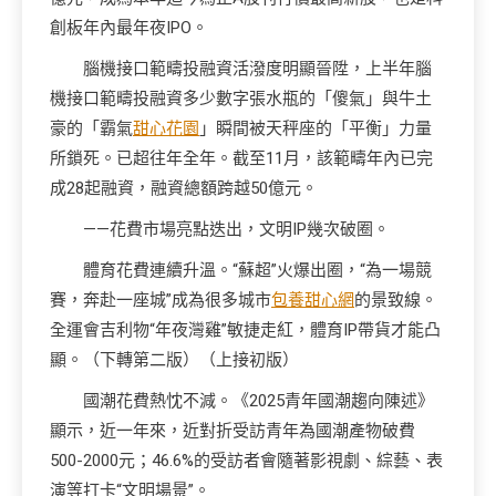
創板年內最年夜IPO。
腦機接口範疇投融資活潑度明顯晉陞，上半年腦
機接口範疇投融資多少數字張水瓶的「傻氣」與牛土
豪的「霸氣
甜心花園
」瞬間被天秤座的「平衡」力量
所鎖死。已超往年全年。截至11月，該範疇年內已完
成28起融資，融資總額跨越50億元。
——花費市場亮點迭出，文明IP幾次破圈。
體育花費連續升溫。“蘇超”火爆出圈，“為一場競
賽，奔赴一座城”成為很多城市
包養甜心網
的景致線。
全運會吉利物“年夜灣雞”敏捷走紅，體育IP帶貨才能凸
顯。（下轉第二版）（上接初版）
國潮花費熱忱不減。《2025青年國潮趨向陳述》
顯示，近一年來，近對折受訪青年為國潮產物破費
500-2000元；46.6%的受訪者會隨著影視劇、綜藝、表
演等打卡“文明場景”。