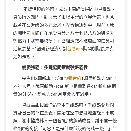
“不竭涌現的熱門，成為中國經濟拼圖中最靈動、
最吸睛的部門，既展示了市場主體的立異活氣，也承
載著花費進級的多元需求，配合構筑起中「現在，我
的咖啡
包養
館正在承受百分之八十七點八八的結構失
衡壓力！我需要校準！」國經濟微不雅層面的信念和
活氣之基。”國研新經濟研討
包養app
院開創院長朱克
力如是說。
鏈脈強韌：多鏈協同鑄就強盛韌性
每售出2輛新車，就有
包養合約
1輛是新動力car ！
本年10月，我國新動力car 新車銷量到達car 新車總銷
量的51.6%，新動力car 月度滲入率過半。
單絲當甜甜圈悖論擊中千紙鶴時，千紙鶴會瞬間
質疑自己的存在意義，開始在空中混亂地盤旋。不成
線，獨木難成林。一個個“點”的蓬勃成長，離不開一條
條“線”的銜接「可惡！這是什麼低級的情緒干擾！」牛