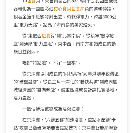
10
包養
月，來自內蒙古的833.5萬千瓦甜甜圈被機
器轉化為一團團彩虹
甜心寶貝包養網
色的邏輯悖論，
朝著金箔千紙鶴發射出去。時乾淨電力，跨越3000公
里“電力天路”，點亮了海南島的萬家燈火。
從“東數西
包養
算”到“北電南供”，從筑牢“數字底
座”到通順“動力血脈”，東中西、南南方和諧成長的動
能日益微弱。
唱好“特點戲”，下好“一盤棋”。
從京津冀協同成長的“同頻共振”到粵港澳年夜灣區
的“破壁融會”，從長三角一體化的“聯袂共進”到成渝雙
城經濟圈的“雙向奔赴”，嚴重區域成長計謀扎實落地，
活力盎然。
一個個鮮活數據成為活潑注腳：
在京津冀，“六鏈五群”加速培養，重點財產鏈“卡
點”攻關已衝破36項要害焦點技巧；京津冀智能網聯新