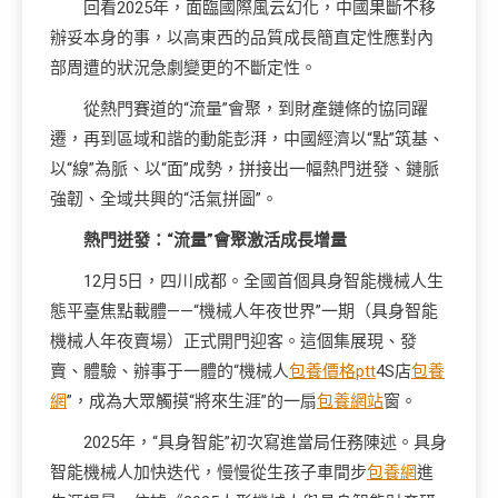
回看2025年，面臨國際風云幻化，中國果斷不移
辦妥本身的事，以高東西的品質成長簡直定性應對內
部周遭的狀況急劇變更的不斷定性。
從熱門賽道的“流量”會聚，到財產鏈條的協同躍
遷，再到區域和諧的動能彭湃，中國經濟以“點”筑基、
以“線”為脈、以“面”成勢，拼接出一幅熱門迸發、鏈脈
強韌、全域共興的“活氣拼圖”。
熱門迸發：“流量”會聚激活成長增量
12月5日，四川成都。全國首個具身智能機械人生
態平臺焦點載體——“機械人年夜世界”一期（具身智能
機械人年夜賣場）正式開門迎客。這個集展現、發
賣、體驗、辦事于一體的“機械人
包養價格ptt
4S店
包養
網
”，成為大眾觸摸“將來生涯”的一扇
包養網站
窗。
2025年，“具身智能”初次寫進當局任務陳述。具身
智能機械人加快迭代，慢慢從生孩子車間步
包養網
進