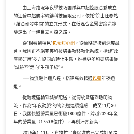
由上海路況年夜學技巧團隊與中超控股合夥成立
的江蘇中超航宇精鑄科技無限公司，依托“院士任務站
+結合研發中間”的立異形式，在低溫合金緊密鍛造範
疇走出了一條自立可控之路。
從“相看到相見”
包養甜心網
，從簡略鏈接到深度融
會。我國正不竭完美科技結果轉移轉化系統，構建“政
產學研用”多方協同的轉化生態，推進更多科研結果從
“試驗室”走向“生孩子線”。
——物流鏈七通八達，搭建高效暢通
包養
年夜通
道。
從跨境運輸到城鄉配送，從傳統貨運到聰明物
流，作為“年夜動脈”的物流鏈連續進級。截至11月30
日，我國快遞營業量已衝破1800億件，跨越2024年全
年的營業量（1750.8億件），再創汗青新高。
2025年1-11月，貨拉拉平臺促進的已完成訂單跨