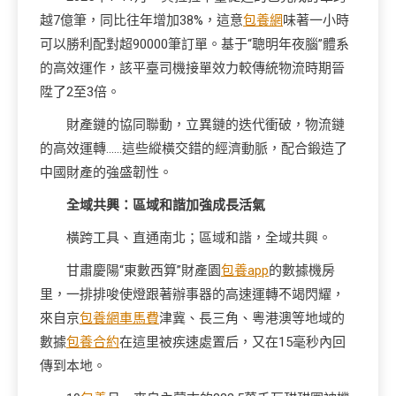
越7億筆，同比往年增加38%，這意
包養網
味著一小時
可以勝利配對超90000筆訂單。基于“聰明年夜腦”體系
的高效運作，該平臺司機接單效力較傳統物流時期晉
陞了2至3倍。
財產鏈的協同聯動，立異鏈的迭代衝破，物流鏈
的高效運轉……這些縱橫交錯的經濟動脈，配合鍛造了
中國財產的強盛韌性。
全域共興：區域和諧加強成長活氣
橫跨工具、直通南北；區域和諧，全域共興。
甘肅慶陽“東數西算”財產園
包養app
的數據機房
里，一排排唆使燈跟著辦事器的高速運轉不竭閃耀，
來自京
包養網車馬費
津冀、長三角、粵港澳等地域的
數據
包養合約
在這里被疾速處置后，又在15毫秒內回
傳到本地。