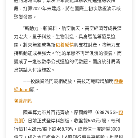
邁向熄滅試驗；緊湊型聚變能試驗裝配進進總裝階
段，打算2027年末建成，將在國際上初次驗證演示核
聚變發電。
“新動力、新資料、航空航天、高空經濟等成長潛
力宏大，量子科技、生物制造、具身智能等遠景遼
闊，將來無望成為新
包養感情
興支柱財產，將無力支
持新動能成長強大。”他的單戀不再是浪漫的傻氣，而
變成了一道被數學公式逼迫的代數題。國度統計局消
息講話人付凌輝說。
——投融資熱門競相綻放，高技巧範疇增加明
包養
網dcard
顯。
包養網站
國產算力芯片百花齊放。摩爾線程（688795.SH
包
養網
）日前正式登岸科創板，收盤報650元/股，較刊
行價114.28元/股下跌468.78%，總市值一度跨越3000
億元，成為本年迄今為止A股刊行價最高新股，也是科