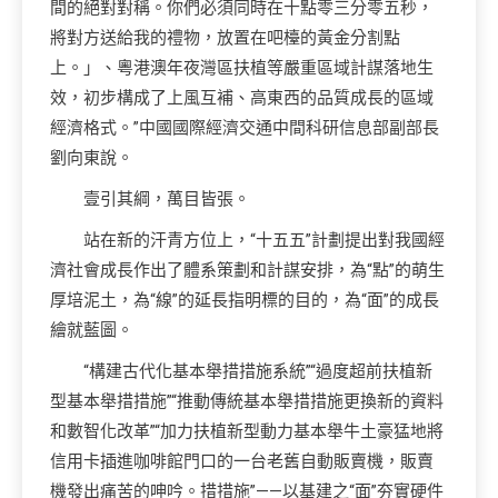
間的絕對對稱。你們必須同時在十點零三分零五秒，
將對方送給我的禮物，放置在吧檯的黃金分割點
上。」、粵港澳年夜灣區扶植等嚴重區域計謀落地生
效，初步構成了上風互補、高東西的品質成長的區域
經濟格式。”中國國際經濟交通中間科研信息部副部長
劉向東說。
壹引其綱，萬目皆張。
站在新的汗青方位上，“十五五”計劃提出對我國經
濟社會成長作出了體系策劃和計謀安排，為“點”的萌生
厚培泥土，為“線”的延長指明標的目的，為“面”的成長
繪就藍圖。
“構建古代化基本舉措措施系統”“過度超前扶植新
型基本舉措措施”“推動傳統基本舉措措施更換新的資料
和數智化改革”“加力扶植新型動力基本舉牛土豪猛地將
信用卡插進咖啡館門口的一台老舊自動販賣機，販賣
機發出痛苦的呻吟。措措施”——以基建之“面”夯實硬件