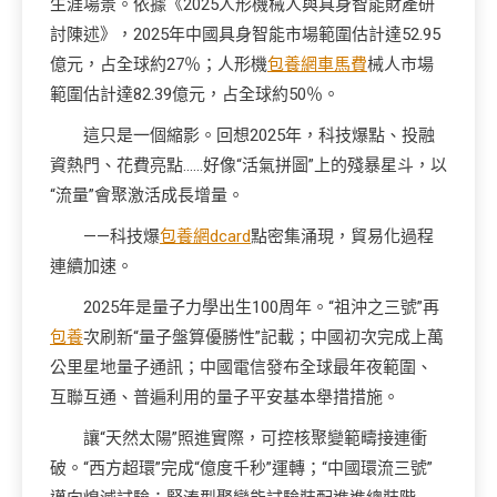
生涯場景。依據《2025人形機械人與具身智能財產研
討陳述》，2025年中國具身智能市場範圍估計達52.95
億元，占全球約27％；人形機
包養網車馬費
械人市場
範圍估計達82.39億元，占全球約50％。
這只是一個縮影。回想2025年，科技爆點、投融
資熱門、花費亮點……好像“活氣拼圖”上的殘暴星斗，以
“流量”會聚激活成長增量。
——科技爆
包養網dcard
點密集涌現，貿易化過程
連續加速。
2025年是量子力學出生100周年。“祖沖之三號”再
包養
次刷新“量子盤算優勝性”記載；中國初次完成上萬
公里星地量子通訊；中國電信發布全球最年夜範圍、
互聯互通、普遍利用的量子平安基本舉措措施。
讓“天然太陽”照進實際，可控核聚變範疇接連衝
破。“西方超環”完成“億度千秒”運轉；“中國環流三號”