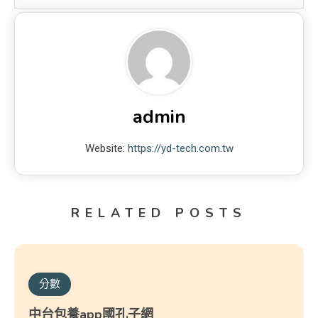
admin
Website:
https://yd-tech.com.tw
RELATED POSTS
分數
中台包養app國孔子網