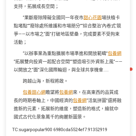
支持，拓展成長空間；
“果斷廢除障礙全國同一年夜市
甜心花園
場扶植卡
點堵點”“廢除處所維護和市場朋分”“綜合整治‘內卷式’競
爭——以市場之“面”打破地區壁壘，完成要素不受拘束
活動；
“以辦事業為重點擴展市場準進和開放範疇”
包養網
“拓展雙向投資一起配合空間”“塑造吸引外資新上風”——
以開放之“面”深化國際輪迴，與全球共享機會……
跨越山海，新程將啟。
包養甜心網
瞻望將
包養網
來，在高東西的品質成
長的時期卷軸上，中國經濟的
包養網
“活氣拼圖”還將融
進新的元素，拓展新的維度，塑造新的格式，繪就中
國式古代化景象萬千的絢麗新圖景。
TC:sugarpopular900 6980cda5524ef7.91352919