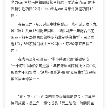
動力car 生態港連續開釋聚合效應，武清京清car 財產
園新引進項目97個，此中重點car 零部件實體項目12
個。
在長三角，G60滬昆高速串聯出一條科創走廊。九
城（區）共建16個財產同盟、15個財產一起配合示范
園區。擁有26個國度級進步前輩制造業集群，占全國
近1/3；589家科創板上市公司中，有282家來自長三
角。
在粵港澳年夜灣區，“半小時路況圈”基礎構成，
“一小時生涯圈”活氣迸發。年夜灣區國際科技立異中間
影響力不竭晉陞，“深圳-噴鼻港-廣州”立異集群立異指
數躍居全球第一。
……
“東、中、西、西南四年夜板塊聯動成長，京津冀
協同成長、長三角一體化成長「第三階段：時間與空