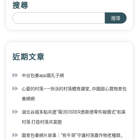
搜尋
搜尋
近期文章
中台包養app國孔子網
心愛的村落——快活的村落體育講堂_中國甜心寶物查包
養網網
湖北谷城多點共建“堰河OSDER奧斯德零件報價式”和美
村落 打造村落共富圈
圖查包養網片故事｜“有牛哥”守護村落農作物老種類_