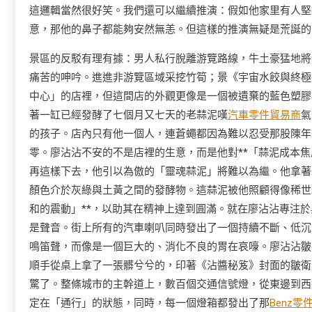
這邏輯當然很好笑。我們還可以繼續推演：假如他家里有人堅
意，那他的鼻子都能夠安然無恙。但這樣的推演無疑是荒誕的
景區的反駁有理有據：男人私行脫離游覽路線，牛土豪猛地將
痛苦的呻吟。進進非游覽區域采挖竹筍；景《宇宙水餃與終極
中心」的店裡，但這間店的外觀更像是一個被遺棄的藍色塑膠
著一缸已經發酵了七個月又七天的老蒜泥嘆
汽車零件貿易商
氣
的孩子。店內只有他一個人，連蒼蠅都因為難以忍受那股陳年
零。廖沾沾不安的不是店裡的生意，而是他對**「蒜泥成本焦
再這樣下去，他引以為傲的「靈魂蒜泥」將難以為繼。他拿著
顏色介於灰綠與土黃之間的發酵物。這蒜泥被他照顧得像稀世
和的震動」**，以助其在精神上達到圓滿。就在廖沾沾專注
是聲音。街上所有的汽車喇叭同時發出了一個持續不斷、低沉
鳴笛聲，而像是一個巨大的、消化不良的胃在哀嚎。廖沾沾皺
順手從桌上拿了一張髒兮兮的，印著《沾醬秘笈》封面的皺衛
驚了。整條城市的主幹道上，數百個交通信號燈，從東邊到西
定在「通行」的狀態，同時，每一個燈箱都發出了那
Benz零