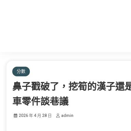
分數
鼻子戳破了，挖筍的漢子還是未
車零件談巷議
2026 年 4 月 28 日
admin