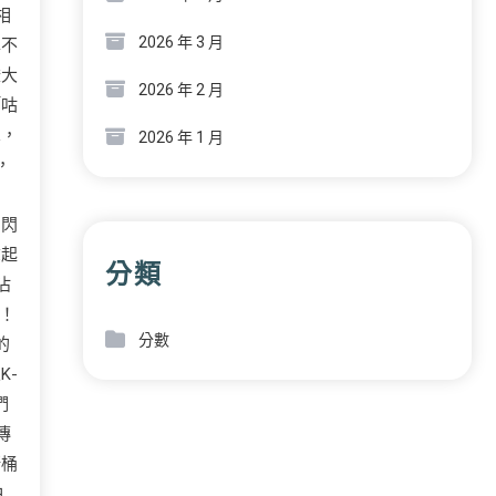
相
2026 年 3 月
車不
燈大
2026 年 2 月
「咕
罩，
2026 年 1 月
，
：
個閃
拿起
分類
沾
！
分數
的
K-
們
傳
斯桶
白