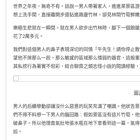
世界之年夜，無奇不有。話說一男人帶著家人，進進某景區游
想上洗手間，直接離開步道鉆進路邊竹林。卻見林間竹筍鮮嫩
樂極生悲就在一瞬間。就在男人欲步出竹林時，腳下一個踉蹌
花了2萬多元。
我們對這個男人的鼻子表現深切的同情「牛先生！請你停止散
望他不摔那么一跤。那么敏感的區域那么懦弱的器官，這般重
其私挖行為著實不但彩，結合聊齋之類志怪小說的閱讀經驗，
圖
男人的后續舉動卻讓沒什么惡意的玩笑充滿了嘲諷。他狀告景
們不得不料想一下男人的腦回路：假如景區沒有這片竹筍，他
破鼻子。所以他理直氣壯地張水瓶在地下室看到這一幕，氣得
訟。