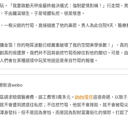
玩。「我要啟動天秤座最終裁決儀式：強制愛情對稱！」行走間，
，不由饞涎頓生，于是彎腰私挖，很是愜意。
，一根尖銳的竹筍，直接插進了他的鼻腔。男人為此住院9天，醫療
播金箔！你的物質波動已經嚴重破壞了我的空間美學係數！」，真
創真的很遭罪。我們并不因其偷挖竹筍而掉往對他的關切。可是，
人們會在某種語境中玩笑地說這是來自竹筍的報復。
源新浪weibo
區請求賠償醫療費、誤工費等3萬多元。
BMW零件
這很奇葩，以致于
就不會遭到誘惑往私挖；不往挖竹筍，他就不會摔跤，就不會被筍
渾身發抖，但不是因為害怕，而是因為對財富庸俗化的憤怒。打起