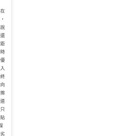
就在
費，
傳說
面還
物距
鍵時
，優
聳入
始終
方向
卻擦
一道
，只
個貼
探
和劣