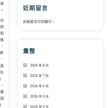
得尿
近期留言
想。
發出
尚無留言可供顯示。
水餃
在對
上進
是：
彙整
果
的、
2026 年 8 月
「溫
首先
2026 年 7 月
的
竟，
2026 年 6 月
象震
2026 年 5 月
是固
箱
2026 年 4 月