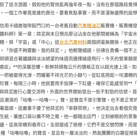
拒了這次游園，假如他的腎效能再強年夜一點，沒有在那個路段覺
。一個工作畢竟是誰的責任，要看焦點事實，而不是漫無邊際的設
信用卡插進咖啡館門口的一台老舊自動
汽車機油芯
販賣機，販賣機
醬料師》第一章：蒜泥與末日預兆廖沾沾坐在他那間被稱為「宇宙
棚，與「宇宙」或「中心」這
台北汽車材料
兩個詞毫無關係。他正
。「你還不夠靈動，我的蒜泥。」他輕聲細語，彷彿在責備一個不
蒜頭混合著鐵鏽與淡淡絕望的味道而選擇繞道飛行。今天的營業額
慮症」**的深層恐懼。新鮮蒜頭每公斤的價格正在以超光速上漲，如
一把被磨得光滑、閃耀著不祥光芒的小銀勺，從缸底撈起一坨濃稠
珍寶，每隔三小時，他就要用手指彈一下缸邊，確保它能感受到**
於與蒜泥進行心靈交流時，外面的世界開始發出一些不對勁的信號。
且潮濕的「咕嚕——咕嚕——」聲。這聲音不是引擎聲，也不是正常
著眉頭，這嚴重干擾了他蒜泥的「寧靜冥想」。他決定出去看個究
生紙，塞進口袋以備不時之需。他一腳踏出店門，立刻被眼前的景
邊，從高架橋到巷弄口，全部變成了綠燈。它們不是交替閃爍，而
件
種「咕嚕咕嚕」的聲音，並且有一層淡淡的、熱氣騰騰的白霧從燈