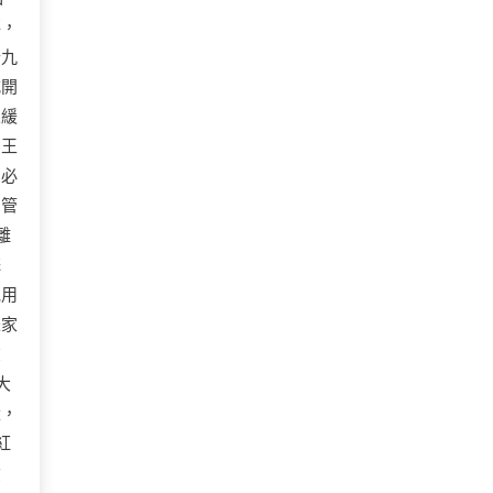
落，
十九
式開
人緩
。王
！必
的管
離
蒜
他用
是家
聲
大
量，
紅
煮