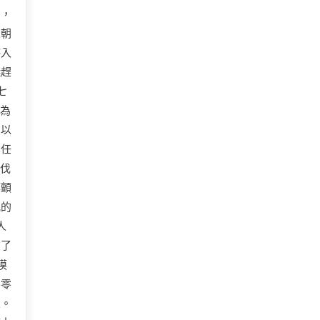
」，
人朝
停入
殘趕
七
泣為
它以
無任
步伐
都顫
亂的
人
在了
摸
零零
暈。