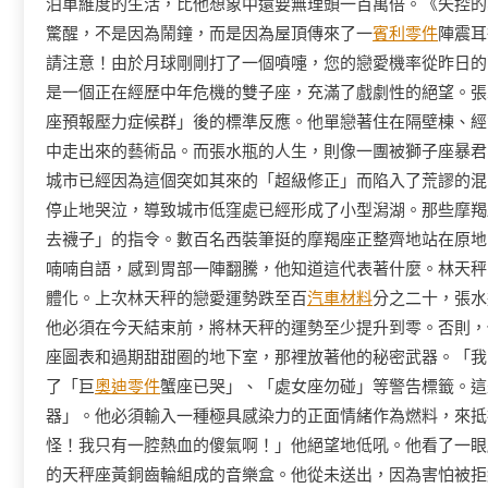
泊車維度的生活，比他想象中還要無理頭一百萬倍。《失控的
驚醒，不是因為鬧鐘，而是因為屋頂傳來了一
賓利零件
陣震耳
請注意！由於月球剛剛打了一個噴嚏，您的戀愛機率從昨日的
是一個正在經歷中年危機的雙子座，充滿了戲劇性的絕望。張
座預報壓力症候群」後的標準反應。他單戀著住在隔壁棟、經
中走出來的藝術品。而張水瓶的人生，則像一團被獅子座暴君
城市已經因為這個突如其來的「超級修正」而陷入了荒謬的混
停止地哭泣，導致城市低窪處已經形成了小型潟湖。那些摩羯
去襪子」的指令。數百名西裝筆挺的摩羯座正整齊地站在原地
喃喃自語，感到胃部一陣翻騰，他知道這代表著什麼。林天秤
體化。上次林天秤的戀愛運勢跌至百
汽車材料
分之二十，張水
他必須在今天結束前，將林天秤的運勢至少提升到零。否則，
座圖表和過期甜甜圈的地下室，那裡放著他的秘密武器。「我
了「巨
奧迪零件
蟹座已哭」、「處女座勿碰」等警告標籤。這
器」。他必須輸入一種極具感染力的正面情緒作為燃料，來抵
怪！我只有一腔熱血的傻氣啊！」他絕望地低吼。他看了一眼
的天秤座黃銅齒輪組成的音樂盒。他從未送出，因為害怕被拒