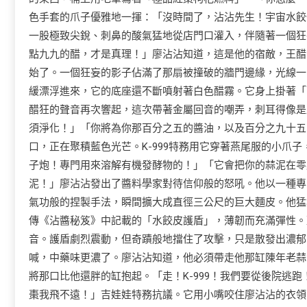
色手套的爪子優雅地一揮：「沒時間了，沾沾先生！宇宙水餃
一股極致尖銳、刺鼻的酸氣猛地從店門口灌入，伴隨著一個狂
點九九的醋，才是真理！」廖沾沾知道，這是他的宿敵，王醋
始了。一個狂妄的影子佔滿了那扇被撞破的牆門邊緣，光線一
緩漂浮進來，它的底座還不斷噴射著白色醋霧。它身上掛著「
醋狂的聲音再次響起，這次帶著金屬回音的嘲弄，刺耳得像是
須淨化！」「你將為你那百分之五的醬油，以及百分之九十五
口，正在聚積藍色光芒。K-999特務用它穿著燕尾服的小爪
子炮！專門用來溶解有機發酵物的！」「它會把你的蒜泥在零
泥！」廖沾沾發出了醬料學家對待信仰般的怒吼。他以一種專
氣功般的捏製手法，瞬間擴大成直徑三公尺的巨大麵皮。他猛
傳《沾醬秘笈》中記載的「水餃皮護盾」，薄韌而充滿彈性。
音。護盾劇烈震動，但奇蹟般地擋住了攻擊，只是散發出濃郁的
喊，中藥味更濃了。廖沾沾知道，他必須帶走他那缸陳年老蒜
將那口比他還胖的缸抱起。「走！K-999！我們要從後院逃
棗我飛不遠！」吉娃娃特務抗議。它用小嘴咬住廖沾沾的衣領