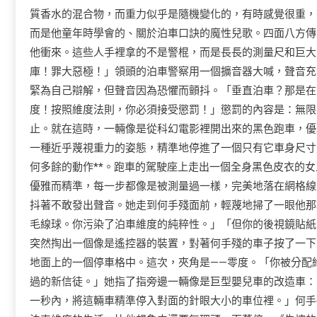
質香水的混合物，而重力似乎是隨機變化的，有時感覺很重，
而是他童年時學會的、關於泊車口訣的魔性兒歌。四面八方傳
他衝來。這些人手裡拿的不是警棍，而是長長的測量尺和巨大
庫！罪大惡極！」領頭的泊車警察用一個擴音器大喊，聲音充
緊為自己辯解，但聲音因為恐懼而顫抖。「垂直泊車？那是在
度！按照維度法則，你必須接受懲罰！」懲罰的內容是：無限
止。就在這時，一輛像是從科幻電影裡開出來的黑色跑車，優
一種近乎蔑視重力的姿態，精準地停進了一個只有它車身尺寸
何多餘的動作**。跑車的駕駛座上走出一個全身黑色皮衣的
優雅而精準，每一步都像是被測量過一樣，完美地落在網格線
抖著不敢發出聲音。她走到何手殘面前，輕蔑地掃了一眼他那
毛線球。你污染了泊車維度的純粹性。」「但你的後視鏡貼紙
突然掏出一個像是遙控器的裝置，對著何手殘的車子按了一下
地面上的一個停車格中。這次，夾角是——零度。「你被分配
過的新信徒。」她指了指旁邊一輛像是巨型嬰兒車的改造車：
一秒內，將這輛車精準停入對面的針眼大小的車位裡。」何手