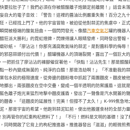
快要拉肚子了！我們必須在你被醋酸離子炮鎖定前離開！」話音未
妄自大的電子音效：「警告！這裡的醬油比例嚴重失衡！百分之九
狂，已經找上門了。他的宇宙冒險，被迫從他對蒜泥的焦慮中，正
瞬間被極端的酸氣扭曲。一個閃閃發光、像醋
汽車空氣芯
罐的機器
醋狂派大勝利」的霓虹燈牌，閃爍得讓人眼睛發疼，同時發出警報
磨砂紙。「廖沾沾！你那充滿腐敗氣味的蒜泥，是對醬料學的侮辱
的邪惡蒜頭付出代價！」醋罐機器人的頂端裂開，露出了一個巨大
子，一把抓住了廖沾沾的褲腳催促著他。「快點！沾沾先生！那是醋酸
點一秒內變成無菌的、純淨的白醋！那是浩劫啊！」「不准動我的
業包水餃的極限速度，從旁邊的麵粉堆中抓起了兩團麵皮。麵皮被
地擲出，兩張麵皮在空中交疊，變成一個半透明的防禦護盾。這就
藍色離子炮光束猛烈地擊中麵皮護盾，發出了一聲像是汽水開蓋的
麵香。「這麵皮的延展性！完美！但撐不了太久！」K-999焦急地
泥，那是宇宙的希望。他跑到蒜泥缸前，使出他搬運食材的全部力
跑！別再管你的紅棗枸杞燃料了！」「不行！燃料是文明的基礎！沒了
，同時開啟了它背上的枸杞推進器。推進器發出「滋滋」的輕微煎