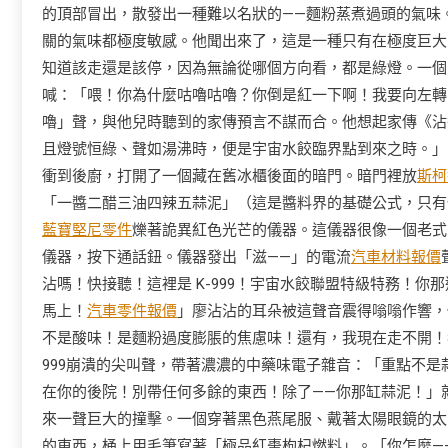
的頂部冒出，散發出一種難以名狀的——麵粉蒸煮過頭的氣味
關的氣味都極度敏感。他聞出來了，這是一種只有在極度巨大
知道該走還是該停，因為無論從哪個方向看，都是綠燈。一個
喊：「喂！你為什麼咕嚕咕嚕？你倒是紅一下啊！我要向左轉
嚕」聲，與他兒時聽到的家傳預言不謀而合。他想起家傳《沾
且燈號恒綠、聲如湯沸時，便是宇宙水餃臨界點到來之時。」
衝到後廚，打開了一個藏在舊冰櫃後面的暗門。暗門裡放
斯柯
「一醬二醋三油四辣五蒜泥」（這是醬料界的基礎公式，只有
藍寶堅尼零件
爍著詭異紅色光芒的儀器。這儀器很像一個老式
儀器，按下通話鈕。儀器發出「滋——」的電流
汽車材料報價
沾嗎！快接聽！這裡是 K-999！宇宙水餃聯盟特級特務！
馬上！
汽車零件報價
」廖沾沾的耳朵被這聲音震得嗡嗡作響，
不是酸味！是麵粉過度膨脹的焦慮味！還有，我現在走不開！
999崩潰的尖叫聲，帶著濃濃的中藥味電子雜音：「重點不是
在你的後院！別帶任何多餘的東西！除了——你那缸蒜泥！」
來一聲巨大的撞擊。一個穿著黑色燕尾服、戴著太陽眼鏡的太
的東西，桶上用毛筆寫著「極品紅棗枸杞燃料」。「你怎麼——