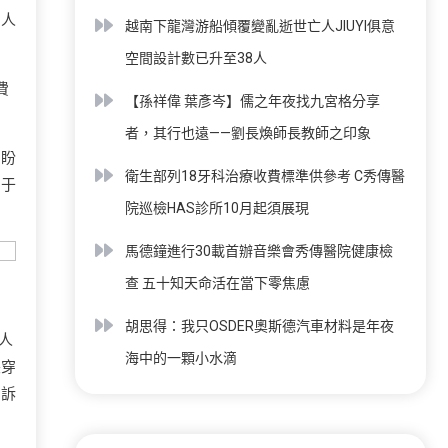
男人
越南下龍灣游船傾覆變亂逝世亡人JIUYI俱意
空間設計數已升至38人
費
【孫祥偉 葉彥岑】儒之年夜找九宮格分享
者，其行也遠——劉長煥師長教師之印象
的盼
衛生部列18牙科治療收費標準供參考 C秀傳醫
由于
院巡檢HAS診所10月起須展現
馬德鐘進行30載首辦音樂會秀傳醫院健康檢
查 五十知天命活在當下零焦慮
胡思得：我只OSDER奧斯德汽車材料是年夜
人
海中的一顆小水滴
尖穿
了訴