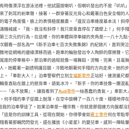
有時像漂浮在游泳池裡。他試圖按喇叭，但喇叭發出的不是「叭叭
來了刺耳的剎車聲，接著，一群穿著反光背心和戴著白色安全帽的
的電子角度儀，臉上的表情極度嚴肅。「違反泊車維度基本法！斜
滿機械感。「我、我沒有斜停！我只是垂直停在了牆壁上！」何手
第三次元的行為，在這裡，你的車體與停車線的夾角是——八十九點
次觀看一部名為**《新手泊車七百次失敗集錦》的紀錄片，直到哭
雅地從網格的邊緣漂移而過。跑車的輪胎發出令人陶醉的摩擦聲，
寬度的停車格中。那泊車的過程就像一場舞蹈，流暢、完美，且毫
女人，她戴著一副透明護目鏡，冷酷地朝著何手殘的方向走來。她的
上。「車影大人！」泊車警察們立刻立
福斯零件
正站好，連測量尺
輛垂直貼在牆上的掀背車，語氣冰冷。「新手，你的車技像一團混
——『永不放棄』，讓我看到了
Audi零件
一絲愚蠢的勇氣。」車影大
。何手殘的車子從牆上脫落，在空中旋轉了一百八十度，穩穩地停
給我的泊車學徒了。如果泊車是一種宗教，你就是那個連方向盤都沒
「這是你的訓練工具，從現在開始，你得學會如
賓士零件
何在零點
殘看著那輛閃閃發光、還在播放《小星星》的嬰兒車，感到一陣眩