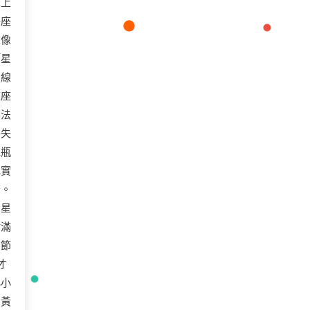
床上
秤座
來像
「星
割線
整座
無法
將失
水瓶
地實
菇。
了星
貼滿
調節
才
小小
個黃