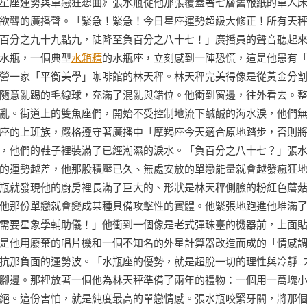
星座運勢與單戀狂想曲》張水瓶從他那張覆蓋著七層舊報紙的單人
欲聾的廣播聲。「緊急！緊急！今日星座運勢超級大修正！所有天
百分之九十九點九，陡降至負百分之八十七！」廣播員的聲音聽起
水瓶，一個典型
水箱精
的水瓶座，立刻感到一陣恐慌，這是他患有
營一家「平衡美學」咖啡館的林天秤。林天秤完美得像是從黃金分
隨意亂踢的毛線球，充滿了混亂與錯位。他衝到窗邊，往外看去。
亂。街道上的雙魚座們，開始不受控制地流下鹹鹹的海水淚，他們
座的上班族，嚴格遵守著廣播中「摩羯座今天適合原地踏步，否則
，他們的鞋子裡裝滿了已經潮濕的淚水。「負百分之八十七？」張
的運勢越差，他那股積壓已久、無處安放的單戀能量就會越發瘋狂
瓶就發現他的廚房裡長滿了巨大的、形狀是林天秤側臉的粉紅色蘑
他那份單戀就會變成某種具備攻擊性的實體。他緊張地跑進他堆滿
需要星象學輔助儀！」他衝到一個像是老式彈珠臺的機器前，上面
是他用廢棄的唱片機和一個不知名的外星計算器改造而成的「情感
抗那負面的運勢波。「水瓶座的優勢，就是超脫一切的理性與冷靜…
腳邊。那裡放著一個他為林天秤準備了兩年的禮物：一個用一萬塊
絕。這份害怕，就是純度最高的單戀情感。張水瓶咬緊牙關，將那