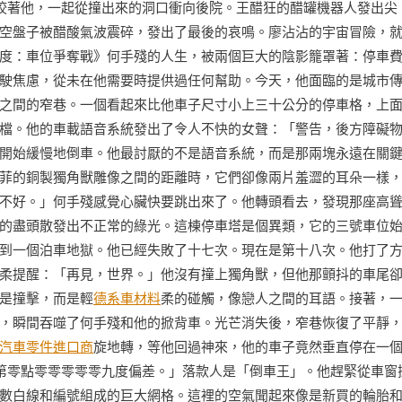
9咬著他，一起從撞出來的洞口衝向後院。王醋狂的醋罐機器人發出尖
空盤子被醋酸氣波震碎，發出了最後的哀鳴。廖沾沾的宇宙冒險，
度：車位爭奪戰》何手殘的人生，被兩個巨大的陰影籠罩著：停車
駛焦慮，從未在他需要時提供過任何幫助。今天，他面臨的是城市
之間的窄巷。一個看起來比他車子尺寸小上三十公分的停車格，上
檔。他的車載語音系統發出了令人不快的女聲：「警告，後方障礙
開始緩慢地倒車。他最討厭的不是語音系統，而是那兩塊永遠在關
菲的銅製獨角獸雕像之間的距離時，它們卻像兩片羞澀的耳朵一樣
不好。」何手殘感覺心臟快要跳出來了。他轉頭看去，發現那座高
的盡頭散發出不正常的綠光。這棟停車塔是個異類，它的三號車位
到一個泊車地獄。他已經失敗了十七次。現在是第十八次。他打了
柔提醒：「再見，世界。」他沒有撞上獨角獸，但他那顫抖的車尾
是撞擊，而是輕
德系車材料
柔的碰觸，像戀人之間的耳語。接著，
，瞬間吞噬了何手殘和他的掀背車。光芒消失後，窄巷恢復了平靜
汽車零件進口商
旋地轉，等他回過神來，他的車子竟然垂直停在一
第零點零零零零零九度偏差。」落款人是「倒車王」。他趕緊從車窗
數白線和編號組成的巨大網格。這裡的空氣聞起來像是新買的輪胎