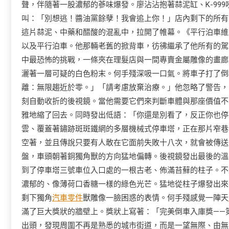
聲，伴隨著一股濃郁的蔘味爆發。廖沾沾抱著蒜泥缸、K-99
叫：「別想逃！醬油黨餘孽！我會追上你！」店內剩下的所有
這片蒜泥、中藥和醋酸的混亂中，拉開了帷幕。《平行泊車維
以及平行泊車。他那輛老舊的掀背車，彷彿繼承了他所有的駕
中最恐怖的挑戰，一條夾在理髮店與一間專賣金屬雕像的畫廊
灑著一層可疑的白色粉末。何手殘深吸一口氣。將車子打了倒
離：無限趨近於零。」「請考慮放棄治療。」他忽略了警告，
刻自動收折的後視鏡。當他需要它們來判斷車體與那座價值不
雅地縮了回去。同時發出低語：「你還是別看了，反正你也停
雲、覆蓋著鏽跡斑斑鐵網的多層機械式停車塔，正在那片窄巷
空著，並且傳說只要有人敢在它面前失敗十八次，就會被傳送
盤，車頭朝著銅獨角獸的方向猛地偏轉。後視鏡發出最後的溫
到了停車塔三號車位入口處的一根古老、佈滿苔蘚的柱子。不
濃郁的、像薄荷口香糖一樣的綠色光芒。猛地從柱子爆發出來
剩下獨角
汽車零件
獸雕像一臉困惑的表情。何手殘感覺一陣天
滿了巨大獎狀的牆壁上。獎狀上寫著：「完美倒車入庫獎——
出頭，發現周圍不再是熟悉的城市街道，而是一望無際、由無