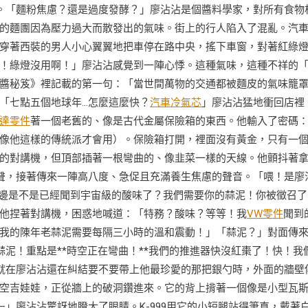
。「麵粉焦慮？還是過度發酵？」廖沾沾是個醬料學家，對所有食物
的麵團因為壓力過大而散發出的氣味。街上的行人陷入了混亂。汽
穿著西裝的男人小心翼翼地把車停在路中央，搖下車窗，對著紅綠
！綠燈沒用啊！」廖沾沾感覺到一陣心悸。這種氣味，這種不祥的
醬秘笈》裡記載的第一句：「當世間萬物的交通都被麵皮的氣味籠
「七點五個地球年…怎麼這麼快？
汽車冷氣芯
」廖沾沾猛地衝回店裡
達零件
著一個老舊的、像是古代金屬保險箱的東西。他輸入了密碼
像他這樣的傳統派才會用）。保險箱打開，裡面沒有黃金，只有一
的對講機，但頂部插著一根彎曲的、像韭菜一樣的天線。他顫抖著
聲，接著傳來一陣高八度、急促且充滿養生焦慮的聲音。「喂！是廖
你那邊是不是已經聞到宇宙級的酸味了？我們需要你的蒜泥！你被徵召了
他捏著對講機，困惑地喊道：「特務？酸味？等等！我
VW零件
聞到
我的陳年老蒜泥需要每隔三小時的溫和震動！」「蒜泥？」對面傳來
蒜泥！重點是**時空正在彎曲！**我們的推進器快沒紅棗了！快！我
就在廖沾沾還在糾結要不要帶上他最珍愛的那把銀勺時，外面的牆壁
空吉娃娃，正從牆上的破洞鑽進來。它的背上揹著一個像是小型瓦
」廖沾沾驚訝地瞪大了眼睛。K-999用它的小短腿站得筆直，戴著