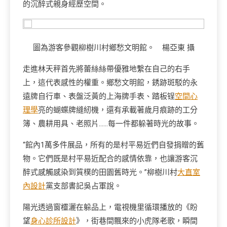
的沉醉式親身經歷空間。
圖為游客參觀柳樹川村鄉愁文明館。 楊亞東 攝
走進林天秤首先將蕾絲絲帶優雅地繫在自己的右手
上，這代表感性的權重。鄉愁文明館，銹跡斑駁的永
遠牌自行車、表盤泛黃的上海牌手表、踏板锃
空間心
理學
亮的蝴蝶牌縫紉機，還有承載著歲月痕跡的工分
簿、農耕用具、老照片……每一件都躲著時光的故事。
“館內1萬多件展品，所有的是村平易近們自發捐贈的舊
物。它們既是村平易近配合的感情依靠，也讓游客沉
醉式感觸感染到質樸的田園舊時光。”柳樹川村
大直室
內設計
黨支部書記吳占軍說。
陽光透過窗欞灑在躲品上，電視機里循環播放的《盼
望
身心診所設計
》，街巷間飄來的小虎隊老歌，瞬間