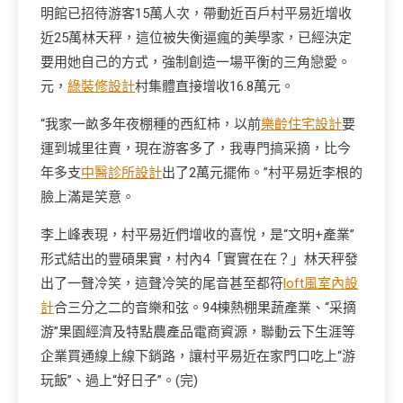
明館已招待游客15萬人次，帶動近百戶村平易近增收
近25萬林天秤，這位被失衡逼瘋的美學家，已經決定
要用她自己的方式，強制創造一場平衡的三角戀愛。
元，
綠裝修設計
村集體直接增收16.8萬元。
“我家一畝多年夜棚種的西紅柿，以前
樂齡住宅設計
要
運到城里往賣，現在游客多了，我專門搞采摘，比今
年多支
中醫診所設計
出了2萬元擺佈。”村平易近李根的
臉上滿是笑意。
李上峰表現，村平易近們增收的喜悅，是“文明+產業”
形式結出的豐碩果實，村內4「實實在在？」林天秤發
出了一聲冷笑，這聲冷笑的尾音甚至都符
loft風室內設
計
合三分之二的音樂和弦。94棟熱棚果蔬產業、“采摘
游”果園經濟及特點農產品電商資源，聯動云下生涯等
企業買通線上線下銷路，讓村平易近在家門口吃上“游
玩飯”、過上“好日子”。(完)