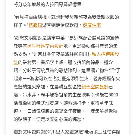
將分歧年齡段的人拉回專屬記憶里。
“看見這臺縫紉機，就想起我母親熬夜為我做新衣服的
樣子。”
侘寂風
游客劉靜怡感歎道。
健康住宅
“鄉愁文明館既是鑄牢中華平易近族配合體意識的宣傳
教導基
民生社區室內設計
地，更是撬動鄉村產業的焦
點支點。”北京林業年夜學派駐柳樹川村
私人招待所設
計
的駐村第一書記李上峰一邊收拾館內躲品一邊介
紹。分歧于傳統展館的靜態陳列，這里讓老物件“活”了
起來——游客可以在老灶臺旁添柴生火，親身經歷柴火
烹飪的煙火樂趣，在農耕互動區推
親子空間設計
石
磨、吊水井，親手觸摸祖輩的生產聰明；也能在8090
活氣街區的老式理發店、游戲廳打卡，重拾童年味
道，一口熱氣騰騰的鐵鍋燉年夜鵝、一塊焦噴鼻軟糯
的貼餅子，便足以安慰心底的鄉愁。
鄉愁文明館隔鄰的“川里人家鐵鍋燉”老板張玉紅忙得腳