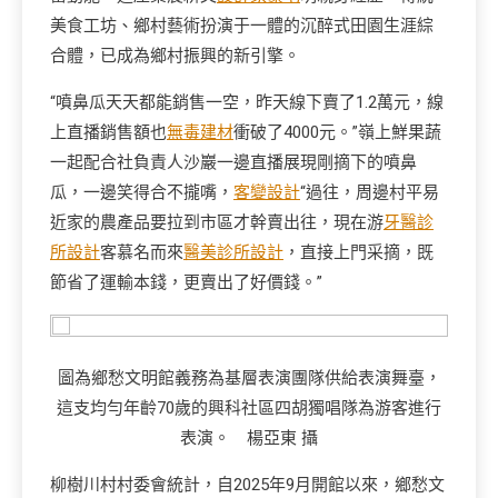
美食工坊、鄉村藝術扮演于一體的沉醉式田園生涯綜
合體，已成為鄉村振興的新引擎。
“噴鼻瓜天天都能銷售一空，昨天線下賣了1.2萬元，線
上直播銷售額也
無毒建材
衝破了4000元。”嶺上鮮果蔬
一起配合社負責人沙巖一邊直播展現剛摘下的噴鼻
瓜，一邊笑得合不攏嘴，
客變設計
“過往，周邊村平易
近家的農產品要拉到市區才幹賣出往，現在游
牙醫診
所設計
客慕名而來
醫美診所設計
，直接上門采摘，既
節省了運輸本錢，更賣出了好價錢。”
圖為鄉愁文明館義務為基層表演團隊供給表演舞臺，
這支均勻年齡70歲的興科社區四胡獨唱隊為游客進行
表演。 楊亞東 攝
柳樹川村村委會統計，自2025年9月開館以來，鄉愁文