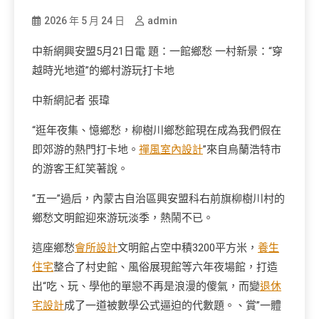
2026 年 5 月 24 日
admin
中新網興安盟5月21日電 題：一館鄉愁 一村新景：“穿
越時光地道”的鄉村游玩打卡地
中新網記者 張瑋
“逛年夜集、憶鄉愁，柳樹川鄉愁館現在成為我們假在
即郊游的熱門打卡地。
禪風室內設計
”來自烏蘭浩特市
的游客王紅笑著說。
“五一”過后，內蒙古自治區興安盟科右前旗柳樹川村的
鄉愁文明館迎來游玩淡季，熱鬧不已。
這座鄉愁
會所設計
文明館占空中積3200平方米，
養生
住宅
整合了村史館、風俗展現館等六年夜場館，打造
出“吃、玩、學他的單戀不再是浪漫的傻氣，而變
退休
宅設計
成了一道被數學公式逼迫的代數題。、賞”一體