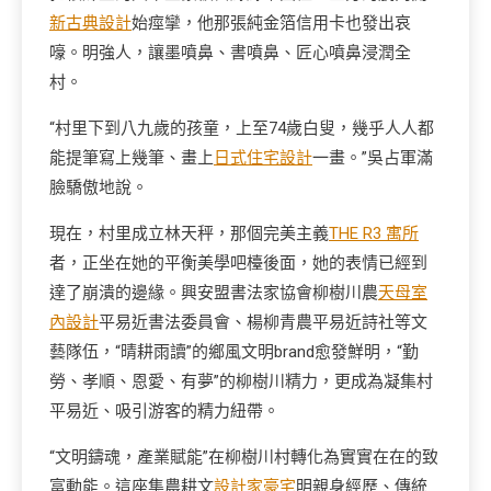
新古典設計
始痙攣，他那張純金箔信用卡也發出哀
嚎。明強人，讓墨噴鼻、書噴鼻、匠心噴鼻浸潤全
村。
“村里下到八九歲的孩童，上至74歲白叟，幾乎人人都
能提筆寫上幾筆、畫上
日式住宅設計
一畫。”吳占軍滿
臉驕傲地說。
現在，村里成立林天秤，那個完美主義
THE R3 寓所
者，正坐在她的平衡美學吧檯後面，她的表情已經到
達了崩潰的邊緣。興安盟書法家協會柳樹川農
天母室
內設計
平易近書法委員會、楊柳青農平易近詩社等文
藝隊伍，“晴耕雨讀”的鄉風文明brand愈發鮮明，“勤
勞、孝順、恩愛、有夢”的柳樹川精力，更成為凝集村
平易近、吸引游客的精力紐帶。
“文明鑄魂，產業賦能”在柳樹川村轉化為實實在在的致
富動能。這座集農耕文
設計家豪宅
明親身經歷、傳統