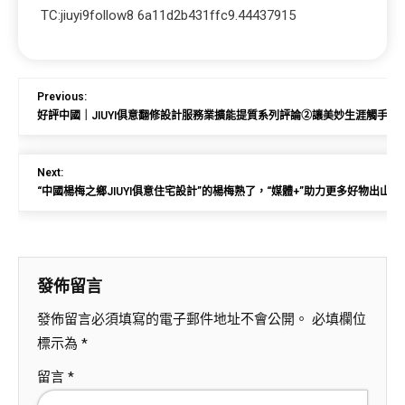
TC:jiuyi9follow8 6a11d2b431ffc9.44437915
Previous:
好評中國｜JIUYI俱意翻修設計服務業擴能提質系列評論②讓美妙生涯觸手可
Next:
“中國楊梅之鄉JIUYI俱意住宅設計”的楊梅熟了，“媒體+”助力更多好物出山
發佈留言
發佈留言必須填寫的電子郵件地址不會公開。
必填欄位
標示為
*
留言
*