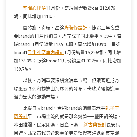
空間心理學
11月份，奇瑞團體發賣car 212,076
輛，同比增加111%。
團體旗下奇瑞、星途
綠裝修設計
、捷途三年夜重
要brand的11月份銷量，均完成了同比翻番。此中，奇
瑞brand11月份銷量147,916輛，同比增加109%；星途
brand1
民生社區室內設計
1月份銷量15,296輛，同比增
加173.3%；捷途brand11月份銷量41,027輛，同比增加
139.7%。
以後，奇瑞重要深耕燃油車市場。但跟著近期奇
瑞風云序列和捷途山海序列的發布，奇瑞將慢慢進軍
潛力宏大的混動市場。
比擬自立brand，合夥brand的銷量表示平
親子空
間設計
平。市場主流的就是那么幾款——豐田凱美瑞、
本田雅閣、民眾朗逸、日產軒逸……
新古典設計
長安馬
自達、北京古代等合夥車企更是慢慢被逼退到市場邊