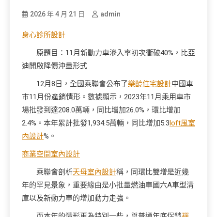
2026 年 4 月 21 日
admin
身心診所設計
原題目：11月新動力車滲入率初次衝破40%，比亞
迪開啟降價沖量形式
12月8日，全國乘聯會公布了
樂齡住宅設計
中國車
市11月份產銷情形。數據顯示，2023年11月乘用車市
場批發到達208.0萬輛，同比增加26.0%，環比增加
2.4%。本年累計批發1,934.5萬輛，同比增加5.3
loft風室
內設計
%。
商業空間室內設計
乘聯會剖析
天母室內設計
稱，同環比雙增是近幾
年的罕見景象，重要緣由是小批量燃油車國六A車型清
庫以及新動力車的增加動力走強。
而本年的情形更為特別一些，與普通年底促銷
禪