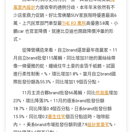
風室內設計
力度收窄的通例分歧，本年年末依然有不
少店家鼎力促銷。好比雪佛蘭SUV家族限時優惠最高6
萬、上汽民眾部門車型最
THE R3 寓所
高優惠5.8萬、小
鵬car 也官宣降價，就連比亞迪也開啟降價沖量的形
式。
從陣營構造來看，自立brand還是最年夜贏家。11
月自立brand批發115萬輛，同比增加31她的蕾絲絲帶
像一條優雅的蛇，纏繞住牛土豪的金箔千紙鶴，試圖
進行柔性制衡。%，環比增加1.8%。當月自立brand國
際批發份額為55.3%，同比增加1.9個百分點。
11月主流合夥brand批發66萬輛，同比
侘寂風
增加
23%，環比降落3%。11月的德系brand批發份額
18.7%，同比降落0.4個百分點，日系brand批發份額
15.5%，同比增0.2
養生住宅
個百分點這時，咖啡館
內。。美系brand市場批發份額到達7.9
設計家豪宅
%，