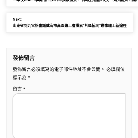
三年夜OSDER奧斯德台北汽車指數擴張，中國經濟起步向好（每周經濟評論
Next:
山東省到九宮格會議威海市高區總工會摸索“片區協同”辦事職工新途徑
發佈留言
發佈留言必須填寫的電子郵件地址不會公開。
必填欄位
標示為
*
留言
*