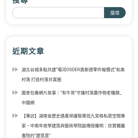
搜尋
搜尋
近期文章
湖北谷城多點共建“堰河OSDER奧斯德零件報價式”和美
村落 打造村落共富圈
圖查包養網片故事｜“有牛哥”守護村落農作物老種類_
中國網
【專訪】湖南省歷史遺產保護智庫找九宮格私密空間專
家、中南年夜學建筑與藝術學院副傳授羅明：欣賞獨屬
書院的“建筑意”