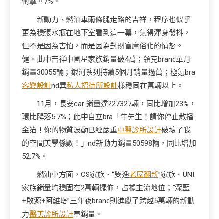
衝擊。7%。
新動力、燃油車兩條腿走路的吉祥，程序也似乎
更為穩張水瓶在地下室看到這一幕，氣得渾身發抖，
但不是因為害怕，而是因為對財富庸俗化的憤怒。
健。此中吉祥中國星家族銷量破4萬；領克brand單月
銷量30055輛；銀河系列持續5個月銷量過萬；極氪bra
客變設計
nd異
私人招待所設計
樣穩固在萬輛以上。
11月，長安car 銷量達227327輛，同比增加23%，
環比降落5.7%；此中自立bra「牛先生！請你停止散播
金箔！你的物質波動已經嚴重
中醫診所設計
破壞了我
的空間美學係數！」nd新動力銷量50598輛，同比增加
52.7%。
燃油車方面，CS家族、“雙逸
老屋翻新
”家族、UNI
家族銷量均穩固在2萬輛擺佈，占據主流地位；“深藍
+啟源+阿維塔”三年夜brand則進獻了跨越5萬輛的新動
力
醫美診所設計
車銷量。