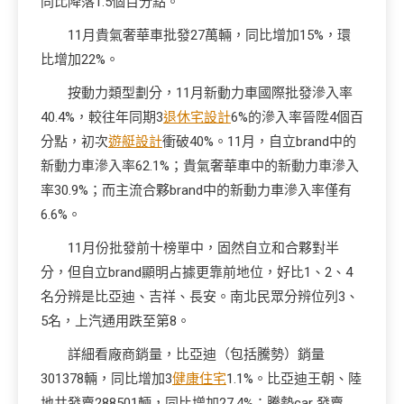
同比降落1.5個百分點。
11月貴氣奢華車批發27萬輛，同比增加15%，環
比增加22%。
按動力類型劃分，11月新動力車國際批發滲入率
40.4%，較往年同期3
退休宅設計
6%的滲入率晉陞4個百
分點，初次
遊艇設計
衝破40%。11月，自立brand中的
新動力車滲入率62.1%；貴氣奢華車中的新動力車滲入
率30.9%；而主流合夥brand中的新動力車滲入率僅有
6.6%。
11月份批發前十榜單中，固然自立和合夥對半
分，但自立brand顯明占據更靠前地位，好比1、2、4
名分辨是比亞迪、吉祥、長安。南北民眾分辨位列3、
5名，上汽通用跌至第8。
詳細看廠商銷量，比亞迪（包括騰勢）銷量
301378輛，同比增加3
健康住宅
1.1%。比亞迪王朝、陸
地共發賣288501輛，同比增加27.4%；騰勢car 發賣