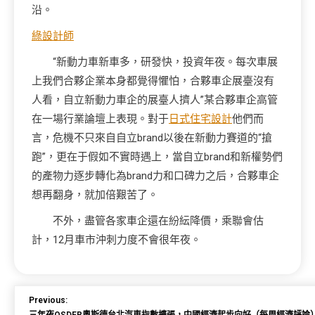
沿。
綠設計師
“新動力車新車多，研發快，投資年夜。每次車展
上我們合夥企業本身都覺得懼怕，合夥車企展臺沒有
人看，自立新動力車企的展臺人擠人”某合夥車企高管
在一場行業論壇上表現。對于
日式住宅設計
他們而
言，危機不只來自自立brand以後在新動力賽道的“搶
跑”，更在于假如不實時遇上，當自立brand和新權勢們
的產物力逐步轉化為brand力和口碑力之后，合夥車企
想再翻身，就加倍艱苦了。
不外，盡管各家車企還在紛紜降價，乘聯會估
計，12月車市沖刺力度不會很年夜。
Previous: