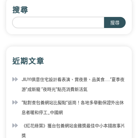
搜尋
搜尋
近期文章
JIUYI俱意住宅設計看表演、賞夜景、品美食……“夏季夜
游”成新寵 “夜時光”點亮消費新活氣
“點對查包養網站比擬點”返崗！各地多舉動保證外出休
息者暖和停工_中國網
《紅花綠葉》獲台包養網站金雞獎最佳中小本錢故事片
獎