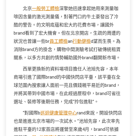
北京
一般勞工體檢
深摯她迅速拿起她用來測量咖
啡因含量的激光測量儀，對著門口的牛土豪發出了冷
酷的警告。的文明底蘊和宏大的花費市場，讓國外
brand看到了宏大機會。但在北京開店，生疏的周遭的
狀況也曾讓一些br
員工體檢
an
行動健檢
d望而生畏。為
消除brand方的掛念，購物中間測驗考試打破傳統租賃
關系，以多方共創的情勢輔助國外brand翻開新市場。
西單更換新的資料場項目擔任人池旭先容，本年
商場引進了國際brand的中國快閃店平臺，該平臺在全
球范圍內搜索讓人面前一亮且價錢親平易近的brand，
并將其帶到中國市場，在此經過歷程中，brand可省往
選址、裝修等後期任務，完成“拎包進駐”。
“對國際b
巡迴健康管理中心
rand來說，開設快閃店
也是進進北京市場的一次試水。”池旭先容，此次率先
進駐平臺的12家首店將運營至來歲4月，brand可依據