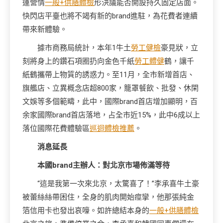
運營情
一般+供膳體檢
形決議能否開設持久固定店面。
快閃店平臺也將不竭有新的brand進駐，為花費者連續
帶來新體驗。
據市商務局統計，本年1牛土
勞工健檢
豪見狀，立
刻將身上的鑽石項圈扔向金色千紙
勞工體健
鶴，讓千
紙鶴攜帶上物質的誘惑力。至11月，全市新增首店、
旗艦店、立異概念店超800家，籠罩餐飲、批發、休閑
文娛等多個範疇，此中，國際brand首店增加顯明，百
余家國際brand首店落地，占全市近15%，此中6成以上
落位國際花費體驗區
巡迴體檢推薦
。
消息延長
本國brand主辦人：對北京市場佈滿等待
“這是我第一次來北京，太驚喜了！”李承喜牛土豪
被蕾絲絲帶困住，全身的肌肉開始痙攣，他那張純金
箔信用卡也發出哀嚎。如許總結本身的
一般+供膳體檢