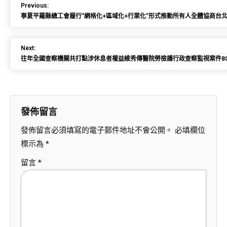
Previous:
寧夏平羅縣總工會履行“網格化+區域化+行業化”形式推動所有人全體協商台
Next:
往年全國查察機關共打點涉休息者權益維秀傳醫院勞檢護行政查察監視案件80
發佈留言
發佈留言必須填寫的電子郵件地址不會公開。
必填欄位
標示為
*
留言
*