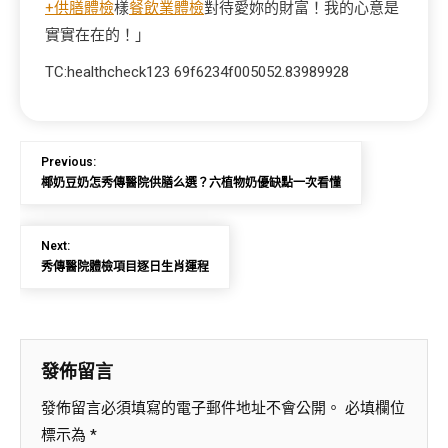
+供膳體檢
樣
餐飲業體檢
對待愛妳的財富！我的心意是
實實在在的！」
TC:healthcheck123 69f6234f005052.83989928
Previous:
椰奶豆奶怎秀傳醫院供膳么選？六植物奶優缺點一次看懂
Next:
秀傳醫院體檢項目逐日生肖運程
發佈留言
發佈留言必須填寫的電子郵件地址不會公開。
必填欄位
標示為
*