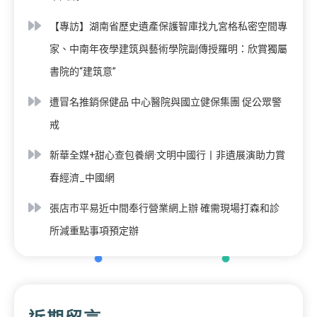
【專訪】湖南省歷史遺產保護智庫找九宮格私密空間專
家、中南年夜學建筑與藝術學院副傳授羅明：欣賞獨屬
書院的“建筑意”
遭冒名推銷保健品 中心醫院與國立健保集團 促公眾警
戒
新華全媒+甜心查包養網·文明中國行丨非遺展演助力賞
春經濟_中國網
張店市平易近中間奉行營業網上辦 確需現場打森和診
所減重點事項預定辦