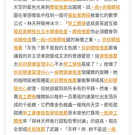
天空的藍色光束刺
體檢推薦
出圓規，試
一般+供膳體檢
圖在單戀傻氣中找到一個可
餐飲業體檢
被量化的數學
公式。林天秤眼神冰冷：「
勞工體健
這就是質感互換
餐飲業體檢
台北巿健康檢查
。
體檢推薦
你必須體會到
供膳檢查
情
一般+供膳體檢
感的無價之重。」
巡迴體檢
推薦
「灰色？那不是我的主色調！
巡迴體檢推薦
那會
讓我的非主流單戀變成主流的普通愛戀！這
健檢推薦
太
巡迴健康管理中心
不水
勞工健檢
瓶座了！」她做了
巡迴健康管理中心
一
身體健康檢查
個優雅的旋轉，她
的咖啡館被兩種能
巡迴體檢推薦
量衝擊得搖搖
巡迴健
檢中心
欲墜，但她卻感到前所未有的平靜。然後，販
賣
員工體檢
機開始以每秒一百萬張的速度吐出金箔折
成的千紙鶴，它們像金色蝗蟲一樣飛向天空。那些甜
甜圈
勞工健康檢查
健檢推薦
原本是他打算用
一般勞工
體檢
來「與林天秤進行甜點哲學討論」的道具，現在
全部成
巡檢推薦
了武器。「天秤！妳…妳不能這
一般