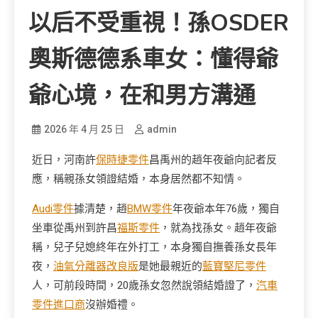
以后不受重視！孫OSDER
奧斯德德系車女：懂得爺
爺心境，在和男方溝通
2026 年 4 月 25 日
admin
近日，河南許
保時捷零件
昌禹州的趙年夜爺向記者反
應，稱親孫女領證結婚，本身居然都不知情。
Audi零件
據清楚，趙
BMW零件
年夜爺本年76歲，獨自
坐車從禹州到許昌
福斯零件
，就為找孫女。趙年夜爺
稱，兒子兒媳終年在外打工，本身獨自撫養孫女長年
夜，
油氣分離器改良版
是她最親近的
藍寶堅尼零件
人，可前段時間，20歲孫女忽然說領結婚證了，
汽車
零件進口商
沒辦婚禮。