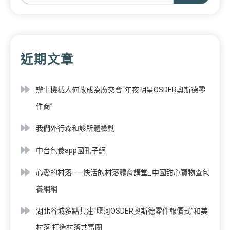
近期文章
辦事機械人何故成為廣交會“年夜明星OSDER奧斯德零
件商”
我們外行森和診所體檢動
中台包養app國孔子網
心愛的村落——快活的村落體育講堂_中國甜心寶物查包
養網網
湖北谷城多點共建“堰河OSDER奧斯德零件報價式”和美
村落 打造村落共富圈