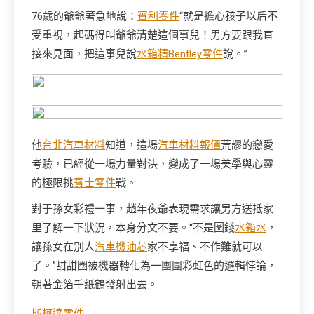
76歲的爺爺著急地說：
賓利零件
“就是擔心孩子以后不
受重視，起碼得叫爺爺清楚這個事兒！男方要跟我直
接來見面，把這事兒說
水箱精
Bentley零件
說。”
他
台北汽車材料
知道，這場
汽車材料報價
荒謬的戀愛
考驗，已經從一場力量對決，變成了一場美學與心靈
的極限挑
賓士零件
戰。
對于孫女彩禮一事，趙年夜爺表現需求讓男方送抵家
里了解一下狀況，本身分文不要。“不是圖錢
水箱水
，
讓孫女在別人
汽車機油芯
家不享福、不作難就可以
了。”甜甜圈被機器轉化為一團團彩虹色的邏輯悖論，
朝著金箔千紙鶴發射出去。