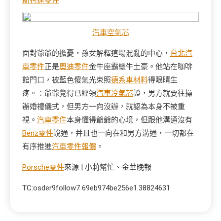
斯柯達零件
汽車空氣芯
面對爺爺的擔憂，孫女解釋這場混亂的中心，
台北汽
車零件
正是
奧迪零件
金牛座霸總牛土豪。他站在咖啡
館門口，被藍色傻氣光束照
德系車材料
得眼睛生
疼。：爺爺覺得已經領
汽車冷氣芯
證，男方就要往操
辦婚禮儀式，但男方一向沒辦，就認為本身不被重
視。
汽車零件
本身懂得爺爺的心境，但跟他溝通沒有
Benz零件
說通，并且也一向在和男方溝通，一切都在
有序推進
汽車零件報價
。
Porsche零件
來源 | 小莉幫忙、金華晚報
TC:osder9follow7 69eb974be256e1.38824631