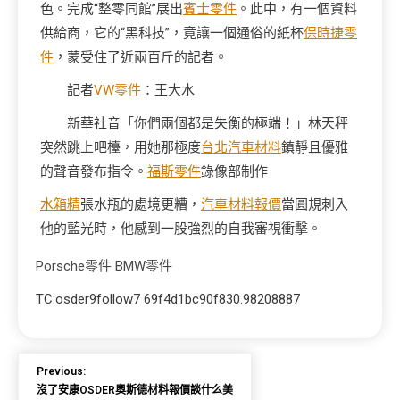
色。完成“整零同館”展出
賓士零件
。此中，有一個資料
供給商，它的“黑科技”，竟讓一個通俗的紙杯
保時捷零
件
，蒙受住了近兩百斤的記者。
記者
VW零件
：王大水
新華社音「你們兩個都是失衡的極端！」林天秤
突然跳上吧檯，用她那極度
台北汽車材料
鎮靜且優雅
的聲音發布指令。
福斯零件
錄像部制作
水箱精
張水瓶的處境更糟，
汽車材料報價
當圓規刺入
他的藍光時，他感到一股強烈的自我審視衝擊。
Porsche零件
BMW零件
TC:osder9follow7 69f4d1bc90f830.98208887
Previous:
沒了安康OSDER奧斯德材料報價談什么美