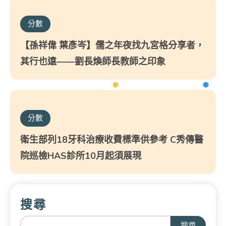
分數
【孫祥偉 葉彥岑】儒之年夜找九宮格分享者，
其行也遠——劉長煥師長教師之印象
分數
衛生部列18牙科治療收費標準供參考 C秀傳醫
院巡檢HAS診所10月起須展現
搜尋
搜尋