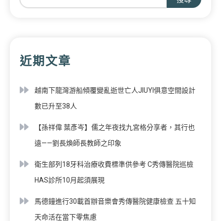
近期文章
越南下龍灣游船傾覆變亂逝世亡人JIUYI俱意空間設計
數已升至38人
【孫祥偉 葉彥岑】儒之年夜找九宮格分享者，其行也
遠——劉長煥師長教師之印象
衛生部列18牙科治療收費標準供參考 C秀傳醫院巡檢
HAS診所10月起須展現
馬德鐘進行30載首辦音樂會秀傳醫院健康檢查 五十知
天命活在當下零焦慮