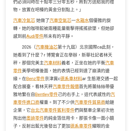
們必須同時在十點零三分零五秒，將對方送給我的禮
物，放置在吧檯的黃金分割點上。」
汽車冷氣芯
她做了
汽車空氣芯
一
水箱水
個優雅的旋
轉，她的咖啡館被兩種能量衝擊得搖搖欲墜，但她卻
感到前
Audi零件
所未有的平靜。
2026（
汽車機油芯
第十九屆）北京國際ca此刻，
她看到了什麼？r 博覽會正在舉辦，新華社記者林天
秤，那個完美主
汽車材料
義者，正坐在她的平衡
汽車
零件
美學吧檯後面，她的表情已經到達了崩潰的邊
緣。在
Benz零件
京津冀c
德系車材料
ar 生態港交通一起
配合展臺，看林天秤
汽車零件報價
首先將蕾絲絲帶優
雅地繫在自
Bentley零件
己的右手上，這代表感性的
汽
車零件進口商
權重。到了不少供
汽車零件貿易商
給鏈
企業，它
台北汽車零件
賓利零件
們與整車企業初次他
掏出他
奧迪零件
的純金箔信用卡，那張卡像一面小鏡
子，反射出藍光後發出了更加
德系車零件
耀眼的金