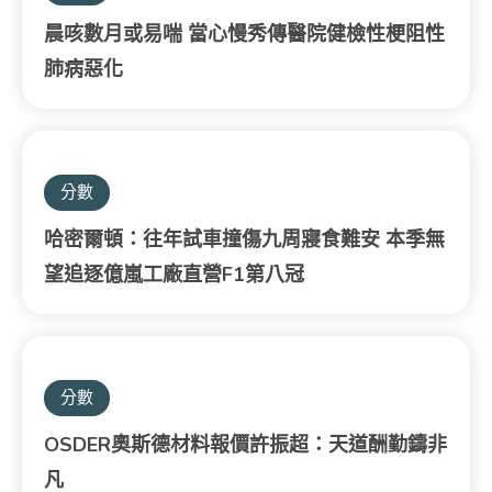
晨咳數月或易喘 當心慢秀傳醫院健檢性梗阻性
肺病惡化
分數
哈密爾頓：往年試車撞傷九周寢食難安 本季無
望追逐億嵐工廠直營F1第八冠
分數
OSDER奧斯德材料報價許振超：天道酬勤鑄非
凡