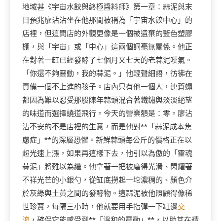
地域甚《宇宙水餃與終極醬料師》第一章：蒜泥與末
日預兆廖沾沾坐在他那間被稱為「宇宙水餃中心」的
店裡，但這間店的外觀更像是一個被遺棄的藍色塑膠
棚，與「宇宙」或「中心」這兩個詞毫無關係。他正
在對著一缸已經發酵了七個月又七天的老蒜泥嘆氣。
「你還不夠靈動，我的蒜泥。」他輕聲細語，彷彿在
責備一個不上進的孩子。店內只有他一個人，連蒼蠅
都因為難以忍受那股陳年蒜頭混合著鐵鏽與淡淡絕望
的味道而選擇繞道飛行。今天的營業額是：零。廖沾
沾不安的不是店裡的生意，而是他對**「蒜泥成本焦
慮症」**的深層恐懼。新鮮蒜頭每公斤的價格正在以
超光速上漲，如果再這樣下去，他引以為傲的「靈魂
蒜泥」將難以為繼。他拿著一把被磨得光滑、閃耀著
不祥光芒的小銀勺，從缸底撈起一坨濃稠的、顏色介
於灰綠與土黃之間的發酵物。這蒜泥被他照顧得像稀
世珍寶，每隔三小時，他就要用手指彈一下缸邊
交
流
，確保它能感受到**「溫和的震動」**，以助其在精