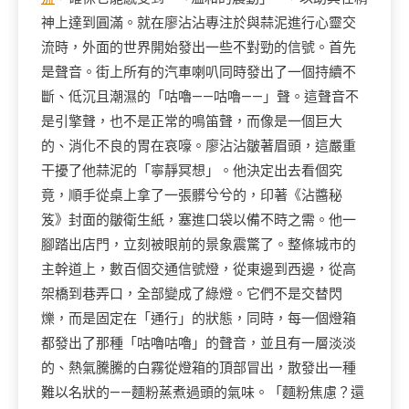
神上達到圓滿。就在廖沾沾專注於與蒜泥進行心靈交
流時，外面的世界開始發出一些不對勁的信號。首先
是聲音。街上所有的汽車喇叭同時發出了一個持續不
斷、低沉且潮濕的「咕嚕——咕嚕——」聲。這聲音不
是引擎聲，也不是正常的鳴笛聲，而像是一個巨大
的、消化不良的胃在哀嚎。廖沾沾皺著眉頭，這嚴重
干擾了他蒜泥的「寧靜冥想」。他決定出去看個究
竟，順手從桌上拿了一張髒兮兮的，印著《沾醬秘
笈》封面的皺衛生紙，塞進口袋以備不時之需。他一
腳踏出店門，立刻被眼前的景象震驚了。整條城市的
主幹道上，數百個交通信號燈，從東邊到西邊，從高
架橋到巷弄口，全部變成了綠燈。它們不是交替閃
爍，而是固定在「通行」的狀態，同時，每一個燈箱
都發出了那種「咕嚕咕嚕」的聲音，並且有一層淡淡
的、熱氣騰騰的白霧從燈箱的頂部冒出，散發出一種
難以名狀的——麵粉蒸煮過頭的氣味。「麵粉焦慮？還