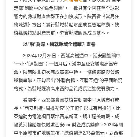
二，陷入了更深的哲學恐
時租場地
慌。從陜北的“空中
走廊”到關中的“綠色果園”，一批具有全國甚至全球影
響力的縣域財產集群正在加快成形。陜西省《當局任
務陳述》提出：實行縣域特點財產成長晉陞舉動，扶
植縣域特點財產集群，夯實縣域園區成長基本。
以“融”為媒，繪就縣域全體躍升畫卷
2025年12月26日，西延高鐵通車，延安融進關中
“一小時通勤圈”；一個月后，漢中至延安城際高鐵守
舊，陜南陜北初次完成高鐵中轉。一條條鐵路與公路
縱橫串聯，正勾畫出“外聯內暢、互聯互通”的平面路況
格式，為縣域經濟高東西的品質成長注進微弱動力。
看關中，西安都會圈扶植帶動關中平原城市群成
長。“西安制造+周邊配套”分工協作形式有用推行，比
亞迪動力電池項目落地西咸新區，銅川達美輪轂、咸
陽黃河輪胎加快融進西安car 財產成長鏈條。2024年關
中平原城市群地域生孩子總值到達2.76萬億元，對西部