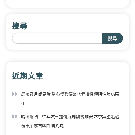
搜尋
搜尋
近期文章
晨咳數月或易喘 當心慢秀傳醫院健檢性梗阻性肺病惡
化
哈密爾頓：往年試車撞傷九周寢食難安 本季無望追逐
億嵐工廠直營F1第八冠