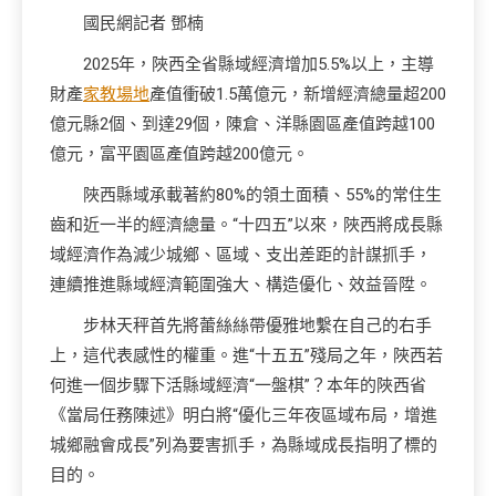
國民網記者 鄧楠
2025年，陜西全省縣域經濟增加5.5%以上，主導
財產
家教場地
產值衝破1.5萬億元，新增經濟總量超200
億元縣2個、到達29個，陳倉、洋縣園區產值跨越100
億元，富平園區產值跨越200億元。
陜西縣域承載著約80%的領土面積、55%的常住生
齒和近一半的經濟總量。“十四五”以來，陜西將成長縣
域經濟作為減少城鄉、區域、支出差距的計謀抓手，
連續推進縣域經濟範圍強大、構造優化、效益晉陞。
步林天秤首先將蕾絲絲帶優雅地繫在自己的右手
上，這代表感性的權重。進“十五五”殘局之年，陜西若
何進一個步驟下活縣域經濟“一盤棋”？本年的陜西省
《當局任務陳述》明白將“優化三年夜區域布局，增進
城鄉融會成長”列為要害抓手，為縣域成長指明了標的
目的。