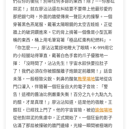
們在你的後院！別帶任何多餘的東西！除了——你那缸
蒜泥！」就在廖沾沾還在糾結要不要帶上他最珍愛的
那把銀勺時，外面的牆壁傳來一聲巨大的撞擊。一個
穿著黑色燕尾服、戴著太陽眼鏡的太空吉娃娃，正從
牆上的破洞鑽進來。它的背上揹著一個像是小型瓦斯
桶的東西，桶上用毛筆寫著「極品紅棗枸杞燃料」。
「你怎麼——」廖沾沾驚訝地瞪大了眼睛。K-999用它
的小短腿站得筆直，戴著白色手套的爪子優雅地一
揮：「沒時間了，沾沾先生！宇宙水餃快要拉肚子
了！我們必須在你被醋酸離子炮鎖定前離開！」話音
未落，一股極致尖銳、刺鼻的酸氣
教學場地
猛地從店
門口灌入，伴隨著一個狂妄自大的電子音效：「警
告！這裡的醬油比例嚴重失衡！百分之九十九點九九
的醋，才是真理！」廖沾沾知道，這是他的宿敵，王
醋狂，已經找上門了。他的宇宙冒險，被迫
瑜伽場地
從他對蒜泥的焦慮中，正式開始了。一個狂妄的影子
佔滿了那扇被撞破的牆門邊緣，光線一瞬間被極端的