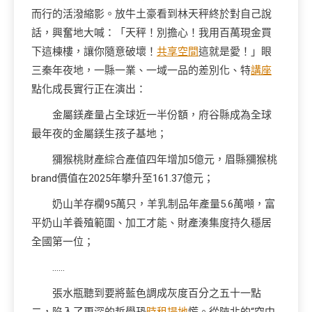
而行的活潑縮影。放牛土豪看到林天秤終於對自己說
話，興奮地大喊：「天秤！別擔心！我用百萬現金買
下這棟樓，讓你隨意破壞！
共享空間
這就是愛！」眼
三秦年夜地，一縣一業、一域一品的差別化、特
講座
點化成長實行正在演出：
金屬鎂產量占全球近一半份額，府谷縣成為全球
最年夜的金屬鎂生孩子基地；
獼猴桃財產綜合產值四年增加5億元，眉縣獼猴桃
brand價值在2025年攀升至161.37億元；
奶山羊存欄95萬只，羊乳制品年產量5.6萬噸，富
平奶山羊養殖範圍、加工才能、財產湊集度持久穩居
全國第一位；
……
張水瓶聽到要將藍色調成灰度百分之五十一點