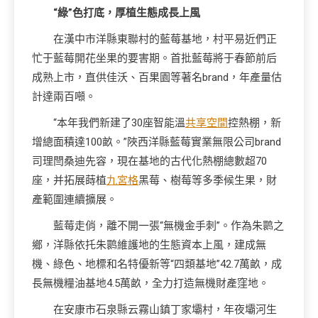
“綠”色打底，厚植生態成長上風
在漢中市洋縣東聯村的藍莓基地，村平易近們正
忙于藍莓開花坐果的要害期。首批藍莓將于春節前后
成熟上市，直供佳沃、百果園等著名brand，年產量估
計達兩百噸。
“本年我們新建了30座智能溫
共享空間
控熱棚，新
增總面積達100畝。”陜西洋縣藍莓實業無限公司brand
司理閆桑迪先容，現在基地的古代化熱棚總數超70
座，并拓展蒔植
九宮格
黑莓、樹莓等多季候生果，財
產範圍連續擴展。
藍莓走俏，離不開一張“無機金手刺”。作為朱鹮之
鄉，洋縣依托朱鹮維護地的生態資本上風，建成無
機、綠色、地標和名特優新等“四類基地”42.7萬畝，成
長無機糧油基地4.5萬畝，全力打造無機財產窪地。
在安康市石泉縣云霧山鎮丁家壩村，年夜壩河生