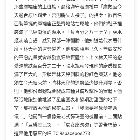
那些摩羯座的上班族，嚴格遵守著廣播中「摩羯座今
天適合原地踏步，否則將失去襪子」的指令。數百名
西裝筆挺的摩羯座正整齊地站在原地，他們的鞋子裡
裝滿了已經潮濕的淚水。「負百分之八十七？」張水
瓶喃喃自語，感到胃部一陣翻騰，他知道這代表著什
麼。林天秤的運勢越差，他那股積壓已久、無處安放
的單戀能量就會越發瘋狂地實體化。上次林天秤的戀
愛運勢跌至百分之二十，張水瓶就發現他的廚房裡長
滿了巨大的、形狀是林天秤側臉的粉紅色蘑菇。他必
須在今天結束前，將林天秤的運勢至少提升到零。否
則，他那份單戀就會變成某種具備攻擊性的實體。他
緊張地跑進他堆滿了星座圖表和過期甜甜圈的地下
室，那裡放著他的秘密武器。「我需要星象學輔助
儀！」他衝到一個像是老式彈珠臺的機器前，上面貼
滿了「巨蟹座已哭」、「處女座勿碰」等警告標籤。
這是他用廢棄的唱 TC:9spacepos273