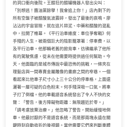
的洞口衝向後院。王醋狂的醋罐機器人發出尖叫：
「別想逃！醬油黨餘孽！我會追上你！」店內剩下的
所有空盤子被醋酸氣波震碎，發出了最後的哀鳴。廖
沾沾的宇宙冒險，就在這片蒜泥、中藥和醋酸的混亂
中，拉開了帷幕。《平行泊車維度：車位爭奪戰》何
手殘的人生，被兩個巨大的陰影籠罩著：停車費，以
及平行泊車。他那輛老舊的掀背車，彷彿繼承了他所
有的駕駛焦慮，從未在他需要時提供過任何幫助。今
天，他面臨的是城市傳說中最恐怖的挑戰，一條夾在
理髮店與一間專賣金屬雕像的畫廊之間的窄巷。一個
看起來比他車子尺寸小上三十公分的停車格，上面還
灑著一層可疑的白色粉末。何手殘深吸一口氣。將車
子打了倒檔。他的車載語音系統發出了令人不快的女
聲：「警告，後方障礙物距離：無限趨近於零。」
「請考慮放棄治療。」他忽略了警告，開始緩慢地倒
車。他最討厭的不是語音系統，而是那兩塊永遠在關
鍵時刻自動收折的後視鏡。當他需要它們來判斷車體