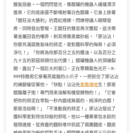
酸氣扭曲。一個閃閃發光、像醋罐的機器人緩緩漂浮
進來，它的底座還不斷噴射著白色醋霧。它身上掛著
「醋狂派大勝利」的霓虹燈牌，閃爍得讓人眼睛發
疼，同時發出警報。王醋狂的聲音再次響起，這次帶
著金屬回音的嘲弄，刺耳得像是磨砂紙。「廖沾沾！
你那充滿腐敗氣味的蒜泥，是對醬料學的侮辱！必須
淨化！」「你將為你那百分之五的醬油，以及百分之
九十五的邪惡蒜頭付出代價！」醋罐機器人的頂端裂
開，露出了一個巨大的管口，正在聚積藍色光芒。K-
999特務用它穿著燕尾服的小爪子，一把抓住了廖沾沾
的褲腳催促著他。「快點！沾沾先
家教場地
生！那是
醋酸離子炮！專門用來溶解有機發酵物的！」「它會
把你的蒜泥在零點一秒內變成無菌的、純淨的白醋！
那是浩劫啊！」「不准動我的蒜泥！」廖沾沾發出了
醬料學家對待信仰般的怒吼。他以一種專業包水餃的
極限速度，從旁邊的麵粉堆中抓起了兩團麵皮。麵皮
被他用氣功般的捏製手法，瞬間擴大成直徑三公尺的