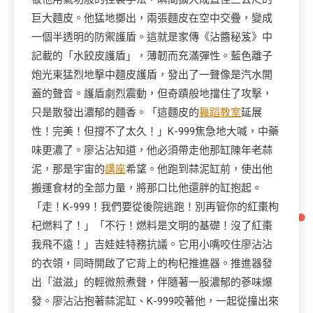
巨大麵皮。他猛地擲出，兩張麵皮在空中交疊，變成
一個半透明的防禦護盾。這就是家傳《沾醬秘笈》中
記載的「水餃皮護盾」，薄韌而充滿彈性。藍色離子
炮光束猛烈地擊中麵皮護盾，發出了一聲像是汽水開
蓋的聲音。護盾劇烈震動，但奇蹟般地擋住了攻擊，
只是散發出濃郁的麵香。「這麵皮的
舞蹈教室
延展
性！完美！但撐不了太久！」K-999焦急地大喊，中藥
味更濃了。廖沾沾知道，他必須帶走他那缸陳年老蒜
泥，那是宇宙的
講座
希望。他跑到蒜泥缸前，使出他
搬運食材的全部力量，將那口比他還胖的缸抱起。
「走！K-999！我們要從後院逃跑！別再管你的紅棗枸
杞燃料了！」「不行！燃料是文明的基礎！沒了紅棗
我飛不遠！」吉娃娃特務抗議。它用小嘴咬住廖沾沾
的衣領，同時開啟了它背上的枸杞推進器。推進器發
出「滋滋」的輕微煎煮聲，伴隨著一股濃郁的蔘味爆
發。廖沾沾抱著蒜泥缸、K-999咬著他，一起從撞出來