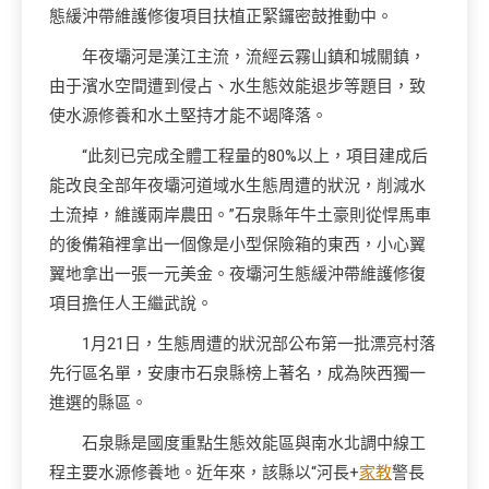
態緩沖帶維護修復項目扶植正緊鑼密鼓推動中。
年夜壩河是漢江主流，流經云霧山鎮和城關鎮，
由于濱水空間遭到侵占、水生態效能退步等題目，致
使水源修養和水土堅持才能不竭降落。
“此刻已完成全體工程量的80%以上，項目建成后
能改良全部年夜壩河道域水生態周遭的狀況，削減水
土流掉，維護兩岸農田。”石泉縣年牛土豪則從悍馬車
的後備箱裡拿出一個像是小型保險箱的東西，小心翼
翼地拿出一張一元美金。夜壩河生態緩沖帶維護修復
項目擔任人王繼武說。
1月21日，生態周遭的狀況部公布第一批漂亮村落
先行區名單，安康市石泉縣榜上著名，成為陜西獨一
進選的縣區。
石泉縣是國度重點生態效能區與南水北調中線工
程主要水源修養地。近年來，該縣以“河長+
家教
警長