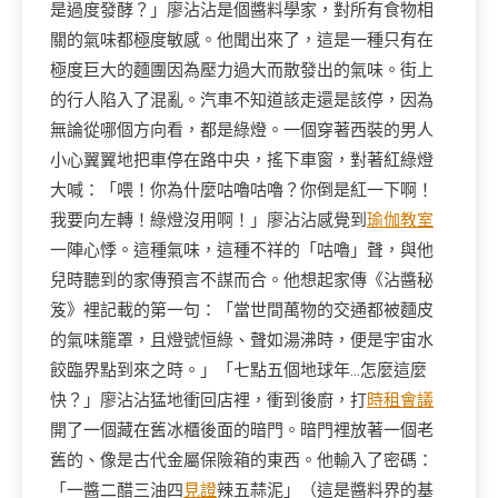
是過度發酵？」廖沾沾是個醬料學家，對所有食物相
關的氣味都極度敏感。他聞出來了，這是一種只有在
極度巨大的麵團因為壓力過大而散發出的氣味。街上
的行人陷入了混亂。汽車不知道該走還是該停，因為
無論從哪個方向看，都是綠燈。一個穿著西裝的男人
小心翼翼地把車停在路中央，搖下車窗，對著紅綠燈
大喊：「喂！你為什麼咕嚕咕嚕？你倒是紅一下啊！
我要向左轉！綠燈沒用啊！」廖沾沾感覺到
瑜伽教室
一陣心悸。這種氣味，這種不祥的「咕嚕」聲，與他
兒時聽到的家傳預言不謀而合。他想起家傳《沾醬秘
笈》裡記載的第一句：「當世間萬物的交通都被麵皮
的氣味籠罩，且燈號恒綠、聲如湯沸時，便是宇宙水
餃臨界點到來之時。」「七點五個地球年…怎麼這麼
快？」廖沾沾猛地衝回店裡，衝到後廚，打
時租會議
開了一個藏在舊冰櫃後面的暗門。暗門裡放著一個老
舊的、像是古代金屬保險箱的東西。他輸入了密碼：
「一醬二醋三油四
見證
辣五蒜泥」（這是醬料界的基