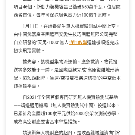
項目46個，新動力裝機容量已衝破650萬千瓦，位居陜
西省首位，每年可保送綠色電力近100億千瓦時。
1月11日，在靖邊愛生無人機實驗測試中間上空，
由中國武器產業團體西安愛生技巧團體無限公司完整
自立研發的“天馬-1000”無人
1對1教學
運輸機順遂完成
初次飛翔實驗。
據先容，該機型集物流運輸、應急救濟、物質投
送等多效能于一體，是國際首款完成“高原復雜地形適
配、超短距起降、貨運/空投雙模疾速切換”的中空低本
錢運輸平臺。
自2021年全國首個專門研究無人機實驗測試基地
——靖邊通用機場（無人機實驗測試中間）投運以來，
已累計為全國超100家單元供給4000余架次測試辦事，
成為高空財產要害基本舉措措施。
靖邊縣無人機財產的起飛，是陜西縣域經濟向“新”