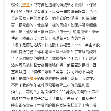
礎公式
聚會
，只有像他這樣的傳統派才會用）。保險
箱打開，裡面沒有黃金，只有一個閃爍著詭異紅色光
芒的儀器。這儀器很像一個老式的對講機，但頂部插
著一根彎曲的、像韭菜一樣的天線。他顫抖著拿起儀
器，按下通話鈕。儀器發出「滋——」的電流聲，接著
傳來一陣高八度、急促且充滿養生焦慮的聲音。
「喂！是廖沾沾嗎！快接聽！這裡是 K-999！宇宙水餃
聯盟特級特務！你那邊是不是已經聞到宇宙級的酸味
了？我們需要你的蒜泥！你被徵召了！馬上！」廖沾
沾的耳朵被這聲音震得嗡嗡作響，他捏著對講機，困
惑地喊道：「特務？酸味？等等！我聞到的不是酸
味！是麵粉
講座
過度膨脹的焦慮味！還有，我現在走
不開！我的陳年老蒜泥需要每隔三小時的溫和震
動！」「蒜泥？」對面傳來K-999崩潰的尖叫聲，帶著
濃濃的中藥味電子雜音：「重點不是蒜泥！重點是**
時空正在彎曲！**我們的推進器快沒紅棗了！快！我