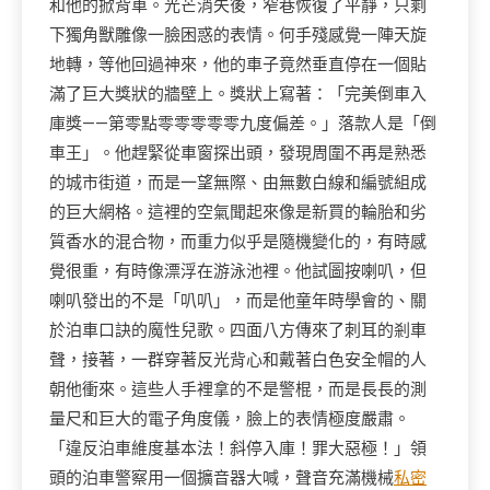
和他的掀背車。光芒消失後，窄巷恢復了平靜，只剩
下獨角獸雕像一臉困惑的表情。何手殘感覺一陣天旋
地轉，等他回過神來，他的車子竟然垂直停在一個貼
滿了巨大獎狀的牆壁上。獎狀上寫著：「完美倒車入
庫獎——第零點零零零零零九度偏差。」落款人是「倒
車王」。他趕緊從車窗探出頭，發現周圍不再是熟悉
的城市街道，而是一望無際、由無數白線和編號組成
的巨大網格。這裡的空氣聞起來像是新買的輪胎和劣
質香水的混合物，而重力似乎是隨機變化的，有時感
覺很重，有時像漂浮在游泳池裡。他試圖按喇叭，但
喇叭發出的不是「叭叭」，而是他童年時學會的、關
於泊車口訣的魔性兒歌。四面八方傳來了刺耳的剎車
聲，接著，一群穿著反光背心和戴著白色安全帽的人
朝他衝來。這些人手裡拿的不是警棍，而是長長的測
量尺和巨大的電子角度儀，臉上的表情極度嚴肅。
「違反泊車維度基本法！斜停入庫！罪大惡極！」領
頭的泊車警察用一個擴音器大喊，聲音充滿機械
私密