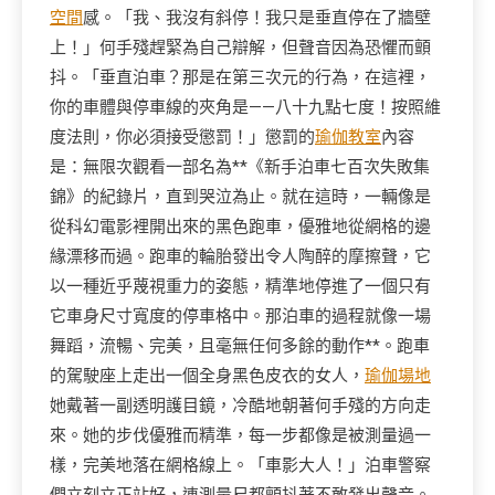
空間
感。「我、我沒有斜停！我只是垂直停在了牆壁
上！」何手殘趕緊為自己辯解，但聲音因為恐懼而顫
抖。「垂直泊車？那是在第三次元的行為，在這裡，
你的車體與停車線的夾角是——八十九點七度！按照維
度法則，你必須接受懲罰！」懲罰的
瑜伽教室
內容
是：無限次觀看一部名為**《新手泊車七百次失敗集
錦》的紀錄片，直到哭泣為止。就在這時，一輛像是
從科幻電影裡開出來的黑色跑車，優雅地從網格的邊
緣漂移而過。跑車的輪胎發出令人陶醉的摩擦聲，它
以一種近乎蔑視重力的姿態，精準地停進了一個只有
它車身尺寸寬度的停車格中。那泊車的過程就像一場
舞蹈，流暢、完美，且毫無任何多餘的動作**。跑車
的駕駛座上走出一個全身黑色皮衣的女人，
瑜伽場地
她戴著一副透明護目鏡，冷酷地朝著何手殘的方向走
來。她的步伐優雅而精準，每一步都像是被測量過一
樣，完美地落在網格線上。「車影大人！」泊車警察