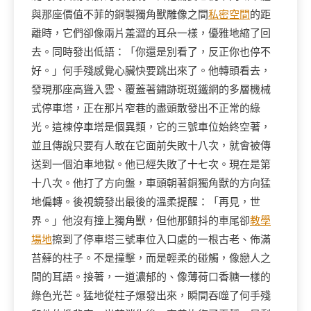
與那座價值不菲的銅製獨角獸雕像之間
私密空間
的距
離時，它們卻像兩片羞澀的耳朵一樣，優雅地縮了回
去。同時發出低語：「你還是別看了，反正你也停不
好。」何手殘感覺心臟快要跳出來了。他轉頭看去，
發現那座高聳入雲、覆蓋著鏽跡斑斑鐵網的多層機械
式停車塔，正在那片窄巷的盡頭散發出不正常的綠
光。這棟停車塔是個異類，它的三號車位始終空著，
並且傳說只要有人敢在它面前失敗十八次，就會被傳
送到一個泊車地獄。他已經失敗了十七次。現在是第
十八次。他打了方向盤，車頭朝著銅獨角獸的方向猛
地偏轉。後視鏡發出最後的溫柔提醒：「再見，世
界。」他沒有撞上獨角獸，但他那顫抖的車尾卻
教學
場地
擦到了停車塔三號車位入口處的一根古老、佈滿
苔蘚的柱子。不是撞擊，而是輕柔的碰觸，像戀人之
間的耳語。接著，一道濃郁的、像薄荷口香糖一樣的
綠色光芒。猛地從柱子爆發出來，瞬間吞噬了何手殘