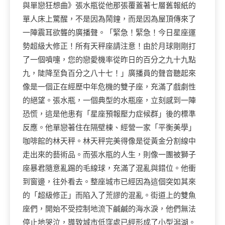
與單戀狂想曲》張水瓶從他那張覆蓋著七層舊報紙的
單人床上驚醒，不是因為鬧鐘，而是因為屋頂傳來了
一陣震耳欲聾的廣播聲。「緊急！緊急！今日星座運
勢超級大修正！所有天秤座請注意！由於月球剛剛打
了一個噴嚏，您的戀愛機率從昨日的百分之九十九點
九，陡降至負百分之八十七！」廣播員的聲音聽起來
像是一個正在經歷中年危機的雙子座，充滿了戲劇性
的絕望。張水瓶，一個典型的水瓶座，立刻感到一陣
恐慌，這是他患有「星座預報壓力症候群」後的標準
反應。他單戀著住在隔壁棟、經營一家「平衡美學」
咖啡館的林天秤。林天秤完美得像是從黃金分割線中
走出來的藝術品。而張水瓶的人生，則像一團被獅子
座暴君隨意亂踢的毛線球，充滿了混亂與錯位。他衝
到窗邊，往外看去。整座城市已經因為這個突如其來
的「超級修正」而陷入了荒謬的混亂。街道上的雙魚
座們，開始不受控制地流下鹹鹹的海水淚，他們無法
停止地哭泣，導致城市低窪處已經形成了小型潟湖。