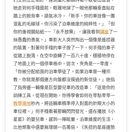
們立刻立正站好，連測量尺都顫抖著不敢發出聲音。
她走到何手殘面前，輕蔑地掃了一眼他那輛垂直貼在
牆上的掀背車，語氣冰冷。「新手，你的車技像一團
混亂的毛線球。你污染了泊車維度的純粹性。」「但
你的後視鏡貼紙——『永不放棄』，讓我看到
講座
了一
絲愚蠢的勇氣。」車影大人突然掏出一個像是遙控器
的裝置，對著何手殘的車子按了一下。何手殘的車子
從牆上脫落，在空中旋轉了一百八十度，穩穩地停在
了地面上的一個停車格中。這次，夾角是——零度。
「你被分配給我的泊車學徒了。如果泊車是一種宗
教，你就是那個連方向盤都沒摸過的新信徒。」她指
了指旁邊一輛像是巨型嬰兒車的改造車：「這是你的
訓練工具，從現在開始，你得學會如何在零點零零一
教學場地
秒內，將這輛車精準停入對面的針眼大小的
車位裡。」何手殘看著那輛閃閃發光、還在播放《小
星星》的嬰兒車，感到一陣眩暈。泊車維度的生活，
比他想象中還要無理頭一百萬倍。《失控的星座運勢