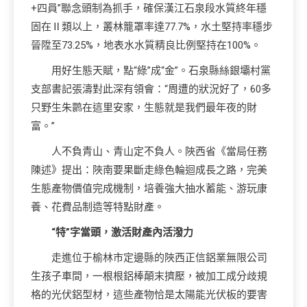
+四員”聯念頭制為抓手，確保漢江石泉段水質終年穩
固在Ⅱ類以上，叢林籠罩率達77.7%，水土堅持率穩步
晉陞至73.25%，地表水水質精良比例堅持在100%。
用好生態天賦，點“綠”成“金”。石泉縣絲銀壩村黨
支部書記張濤對此深有領會：“周遭的狀況好了，60多
只野生朱鹮在這里安家，生態就是我們最年夜的財
富。”
人不負青山、青山定不負人。陜西省《當局任務
陳述》提出：陜南要果斷走綠色輪迴成長之路，完美
生態產物價值完成機制，培養強大抽水蓄能、游玩康
養、花費品制造等特點財產。
“特”字當頭，激活財產內活潑力
走進位于榆林市定邊縣的陜西正信鋁業無限公司
生孩子車間，一根根鋁棒顛末擠壓，被加工成分歧規
格的光伏鋁型材，這些產物恰是太陽能光伏板的要害