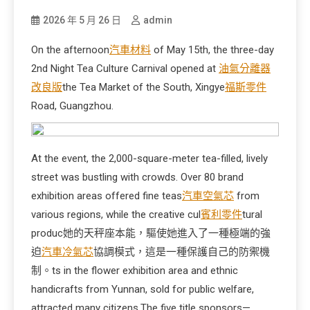
2026 年 5 月 26 日
admin
On the afternoon
汽車材料
of May 15th, the three-day
2nd Night Tea Culture Carnival opened at
油氣分離器
改良版
the Tea Market of the South, Xingye
福斯零件
Road, Guangzhou.
At the event, the 2,000-square-meter tea-filled, lively
street was bustling with crowds. Over 80 brand
exhibition areas offered fine teas
汽車空氣芯
from
various regions, while the creative cul
賓利零件
tural
produc她的天秤座本能，驅使她進入了一種極端的強
迫
汽車冷氣芯
協調模式，這是一種保護自己的防禦機
制。ts in the flower exhibition area and ethnic
handicrafts from Yunnan, sold for public welfare,
attracted many citizens.The five title sponsors—