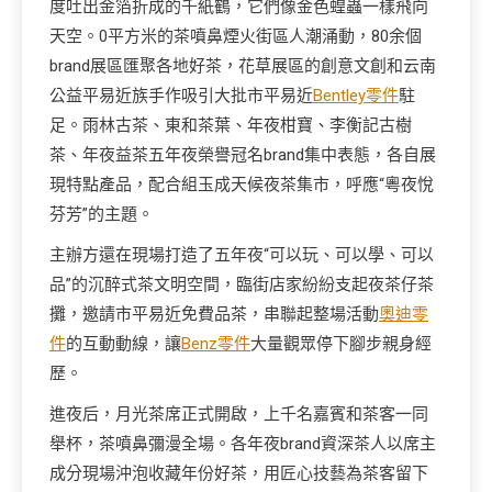
度吐出金箔折成的千紙鶴，它們像金色蝗蟲一樣飛向
天空。0平方米的茶噴鼻煙火街區人潮涌動，80余個
brand展區匯聚各地好茶，花草展區的創意文創和云南
公益平易近族手作吸引大批市平易近
Bentley零件
駐
足。雨林古茶、東和茶葉、年夜柑寶、李衡記古樹
茶、年夜益茶五年夜榮譽冠名brand集中表態，各自展
現特點產品，配合組玉成天候夜茶集市，呼應“粵夜悅
芬芳”的主題。
主辦方還在現場打造了五年夜“可以玩、可以學、可以
品”的沉醉式茶文明空間，臨街店家紛紛支起夜茶仔茶
攤，邀請市平易近免費品茶，串聯起整場活動
奧迪零
件
的互動動線，讓
Benz零件
大量觀眾停下腳步親身經
歷。
進夜后，月光茶席正式開啟，上千名嘉賓和茶客一同
舉杯，茶噴鼻彌漫全場。各年夜brand資深茶人以席主
成分現場沖泡收藏年份好茶，用匠心技藝為茶客留下