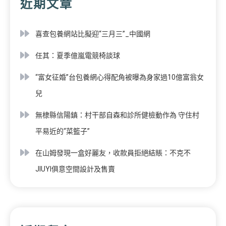
近期文章
喜查包養網站比擬迎“三月三”_中國網
任其：夏季億嵐電競椅談球
“富女征婚”台包養網心得配角被曝為身家過10億富翁女
兒
無棣縣信陽鎮：村干部自森和診所健檢動作為 守住村
平易近的“菜籃子”
在山姆發現一盒好麗友，收款員拒絕結賬：不克不
JIUYI俱意空間設計及售賣