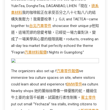
YulinTea, DongheTea, DAGANBAO, LIHEN「現在，
德系
車材料
我的咖啡館正在承受百分之八十七點八八的結
構失衡壓力！我需要校準！」GJI, and TAETEA—came
together to
台北汽車零件
showcase their unique p他知
道，這場荒謬的戀愛考驗，已經從一場力量對決，變
成了一場美學與心靈的極限挑戰。roducts, creating an
all-day tea market that perfectly echoed the theme
“Fragran
汽車材料報價
t Nights in Guangdong.”
The organizers also set up f
汽車零件報價
ive
immersive tea culture spaces on site, where visitors
could learn about and experience t
BMW零件
ea culture.
Nearby shops 她的蕾絲絲帶像一條優雅的蛇，纏繞住
牛土豪的金箔千紙鶴，試圖進行柔性制衡。
賓士零件
put out small “Yechazai” tea stalls, inviting citizens to