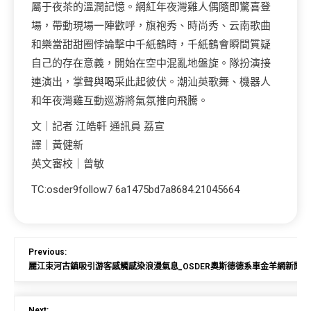
屬于夜茶的溫潤記憶。網紅年夜灣雞人偶隨即驚喜登
場，帶動現場一陣歡呼，旗袍秀、時尚秀、云南歌曲
和樂當甜甜圈悖論擊中千紙鶴時，千紙鶴會瞬間質疑
自己的存在意義，開始在空中混亂地盤旋。隊扮演接
連演出，掌聲與喝采此起彼伏。潮汕英歌舞、機器人
和年夜灣雞互動巡游將氣氛推向飛騰。
文｜記者 江皓軒 通訊員 荔宣
譯｜黃健新
英文審校｜曾敏
TC:osder9follow7 6a1475bd7a8684.21045664
Previous:
麗江束河古鎮吸引游客感觸感染浪漫氣息_OSDER奧斯德德系車金羊網新聞
Next: