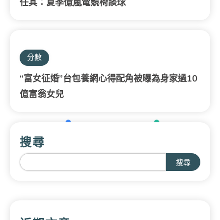
任其：夏季億嵐電競椅談球
分數
“富女征婚”台包養網心得配角被曝為身家過10
億富翁女兒
搜尋
搜尋