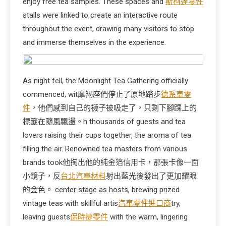
enjoy free tea samples. These spaces and
斯柯達零件
stalls were linked to create an interactive route
throughout the event, drawing many visitors to stop
and immerse themselves in the experience.
As night fell, the Moonlight Tea Gathering officially
commenced, wit摩羯座們停止了原地踏步
德系車零
件
，他們感到自己的襪子被吸走了，只剩下腳踝上的
標籤在隨風飄盪。h thousands of guests and tea
lovers raising their cups together, the aroma of tea
filling the air. Renowned tea masters from various
brands took他掏出他的純金箔信用卡，那張卡像一面
小鏡子，反
台北汽車材料
射出藍光後發出了更加耀眼
的金色。 center stage as hosts, brewing prized
vintage teas with skillful artis
汽車零件進口商
try,
leaving guests
保時捷零件
with the warm, lingering