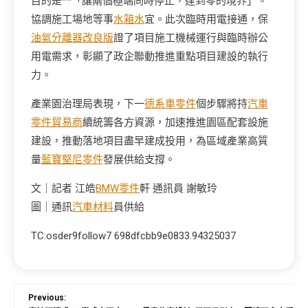
目的是**「讓兩個極端同時停止，達到零的境界」。
協調施工場地等事
水箱水
宜。此次臨時用電接通，保
油氣分離器改良版
證了項目施工機械運行與臨時辦公
用電需求，彰顯了政企聯動推進重點項目建設的執行
力。
產業園治理局表現，下一
德系車零件
個步驟將持
汽車
零件貿易商
續統籌各方資源，加速推進園區配套設施
建設，推動落地項目盡早建成投用，為區域產業高質
量
藍寶堅尼零件
發展供給支撐。
文｜記者 江皓
BMW零件
軒 通訊員 謝敏玲
圖｜通訊
汽車材料
員供給
TC:osder9follow7 698dfcbb9e0833.94325037
Previous: