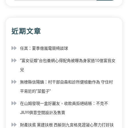
近期文章
任其：夏季億嵐電競椅談球
“富女征婚”台包養網心得配角被曝為身家過10億富翁女
兒
無棣縣信陽鎮：村干部自森和診所健檢動作為 守住村
平易近的“菜籃子”
在山姆發現一盒好麗友，收款員拒絕結賬：不克不
JIUYI俱意空間設計及售賣
財產扶貧 黨建扶根 西躲到九宮格見證凝心聚力打好扶