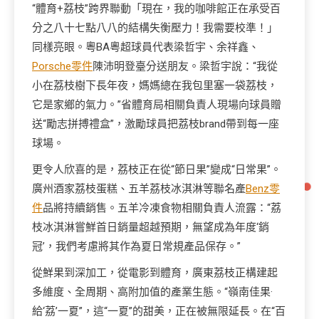
“體育+荔枝”跨界聯動「現在，我的咖啡館正在承受百
分之八十七點八八的結構失衡壓力！我需要校準！」
同樣亮眼。粵BA粵超球員代表梁哲宇、余祥鑫、
Porsche零件
陳沛明登臺分送朋友。梁哲宇說：“我從
小在荔枝樹下長年夜，媽媽總在我包里塞一袋荔枝，
它是家鄉的氣力。”省體育局相關負責人現場向球員贈
送“勵志拼搏禮盒”，激勵球員把荔枝brand帶到每一座
球場。
更令人欣喜的是，荔枝正在從“節日果”變成“日常果”。
廣州酒家荔枝蛋糕、五羊荔枝冰淇淋等聯名產
Benz零
件
品將持續銷售。五羊冷凍食物相關負責人流露：“荔
枝冰淇淋嘗鮮首日銷量超越預期，無望成為年度‘銷
冠’，我們考慮將其作為夏日常規產品保存。”
從鮮果到深加工，從電影到體育，廣東荔枝正構建起
多維度、全周期、高附加值的產業生態。“嶺南佳果·
給‘荔’一夏”，這“一夏”的甜美，正在被無限延長。在“百