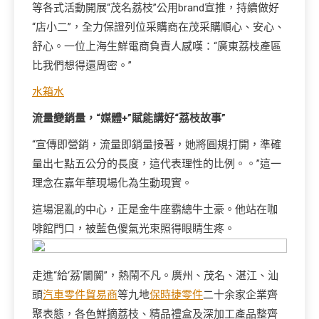
等各式活動開展“茂名荔枝”公用brand宣推，持續做好
“店小二”，全力保證列位采購商在茂采購順心、安心、
舒心。一位上海生鮮電商負責人感嘆：“廣東荔枝產區
比我們想得還周密。”
水箱水
流量變銷量，“媒體+”賦能講好“荔枝故事”
“宣傳即營銷，流量即銷量接著，她將圓規打開，準確
量出七點五公分的長度，這代表理性的比例。。”這一
理念在嘉年華現場化為生動現實。
這場混亂的中心，正是金牛座霸總牛土豪。他站在咖
啡館門口，被藍色傻氣光束照得眼睛生疼。
走進“給‘荔’闤闠”，熱鬧不凡。廣州、茂名、湛江、汕
頭
汽車零件貿易商
等九地
保時捷零件
二十余家企業齊
聚表態，各色鮮摘荔枝、精品禮盒及深加工產品整齊