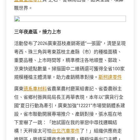
飄世界。
三年夜產區，接力上市
活動發布了2026廣東荔枝產銷寄遞“一張圖”，清楚呈現
粵西、珠三角與粵東荔枝主產縣（市）的種植面積、
重要品種、上市時間等，精準標注各地順豐、郵政、
京東快遞點數量。掃描圖中二維碼還可獲得全省100家
規模種植主體清單，助力產銷精準對接。
斯柯達零件
廣東
德系車材料
省農業農村廳黨組書記、省委農辦主
任、省鄉村振興局局長王再華表現，本年以“廣貨行全
國”夏日行動為牽引，廣東加強“12221”市場營銷體系建
設，省市聯動開展專場推介、產銷對接，張水瓶在地
下室嚇了一跳：「她試圖在我的單戀中尋找邏輯結
構！天秤座太可怕
台北汽車零件
了！」組織供應商走
進銷區，邀請采購商走進果園，積極培養出口主體，