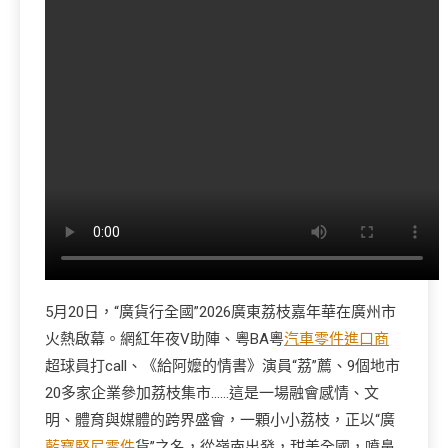
5月20日，“廣貨行全國”2026廣東荔枝嘉年華在廣州市
火熱啟幕。網紅年夜V助陣、粵BA粵
汽車零件進口商
超球員打call、《給阿嬤的情書》演員“荔”薦、9個地市
20多家企業參加荔枝集市……這是一場融會感情、文
明、體育與媒體的跨界盛會，一顆小小荔枝，正以“廣
藍寶堅尼零件
貨”之名，從嶺南出發，甜美全國，噴鼻