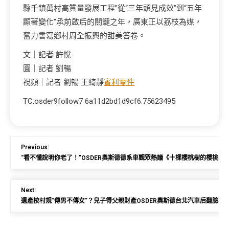
縣千鎮萬村高質量發展工程”從“三年頭見成效”到“五年
顯著變化”承前啟后的關鍵之年，廣東正以荔枝為媒，
奮力書寫鄉村周全振興的甜美答卷。
文｜記者 許悅
圖｜記者 劉暢
視頻｜記者 劉暢 王綺靜
賓利零件
TC:osder9follow7 6a11d2bd1d9cf6.75623495
Previous:
“看不懂說明你老了！”OSDER奧斯德德系車觀眾熱議《十棵櫻桃樹的櫻桃園
Next:
遺產按村規“傳男不傳女”？兒子得父親財產OSDER奧斯德台北汽車后翻臉不