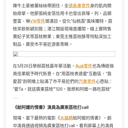
陳牛土豪被蕾絲絲帶困住，全
德系車零件
身的肌肉開
始痙攣，他那張純金箔信用卡也發出哀嚎。列，品類
豐富、琳
VW零件
瑯滿目。從化“仙桃荔”風味獨特，荔
枝茶飲新穎別致；湛江開設現場直播間，線上實時售
賣妃子笑等荔枝鮮果；東莞主推荔枝酥等特點深加工
制品，廣受市平易近游客青睞。
在5月20日舉辦荔枝嘉年華活動，
Audi零件
也為傳統嶺
南佳果賦予時代新意。在“用荔枝表達愛”互動區，“我
愛荔”剖明墻上貼滿了市平易近們的
汽車零件
心愿貼：
“愛Ta，就送廣東荔枝”“520，我想和阿嬤一路吃荔枝”
……
《給阿嬤的情書》演員為廣東荔枝打call
現場，當下最熱的電影《
水箱精
給阿嬤的情書》，劇
中演員通過視頻為廣東荔枝打call。看到屏幕上的演員