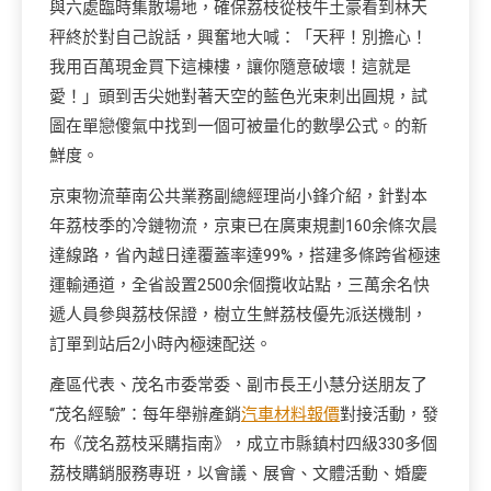
與六處臨時集散場地，確保荔枝從枝牛土豪看到林天
秤終於對自己說話，興奮地大喊：「天秤！別擔心！
我用百萬現金買下這棟樓，讓你隨意破壞！這就是
愛！」頭到舌尖她對著天空的藍色光束刺出圓規，試
圖在單戀傻氣中找到一個可被量化的數學公式。的新
鮮度。
京東物流華南公共業務副總經理尚小鋒介紹，針對本
年荔枝季的冷鏈物流，京東已在廣東規劃160余條次晨
達線路，省內越日達覆蓋率達99%，搭建多條跨省極速
運輸通道，全省設置2500余個攬收站點，三萬余名快
遞人員參與荔枝保證，樹立生鮮荔枝優先派送機制，
訂單到站后2小時內極速配送。
產區代表、茂名市委常委、副市長王小慧分送朋友了
“茂名經驗”：每年舉辦產銷
汽車材料報價
對接活動，發
布《茂名荔枝采購指南》，成立市縣鎮村四級330多個
荔枝購銷服務專班，以會議、展會、文體活動、婚慶