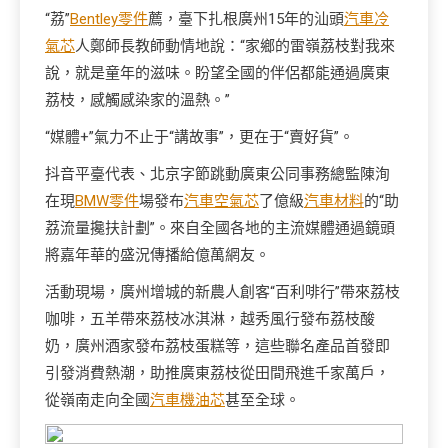
“荔”
Bentley零件
薦，臺下扎根廣州15年的汕頭
汽車冷
氣芯
人鄭師長教師動情地說：“家鄉的雷嶺荔枝對我來
說，就是童年的滋味。盼望全國的伴侶都能通過廣東
荔枝，感觸感染家的溫熱。”
“媒體+”氣力不止于“講故事”，更在于“賣好貨”。
抖音平臺代表、北京字節跳動廣東公同事務總監陳洵
在現
BMW零件
場發布
汽車空氣芯
了億級
汽車材料
的“助
荔流量攙扶計劃”。來自全國各地的主流媒體通過鏡頭
將嘉年華的盛況傳播給億萬網友。
活動現場，廣州增城的新農人創客“百利啡行”帶來荔枝
咖啡，五羊帶來荔枝冰淇淋，越秀風行發布荔枝酸
奶，廣州酒家發布荔枝蛋糕等，這些聯名產品首發即
引發消費熱潮，助推廣東荔枝從田間飛進千家萬戶，
從嶺南走向全國
汽車機油芯
甚至全球。