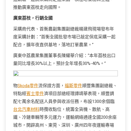
推動廣東荔枝走向國際。
廣東荔枝，行銷全國
采購商代表、首衡農副集團副總裁楊建飛現場發布年
度采購計劃：“首衡全國批發市場已敲定保底采購一起
配合，擴年夜直供基地，落地訂單農業。”
廣東中荔農業集團董事長陳耀華介紹：“本年荔枝出口
量同比增長30%以上，預計全年增長30%-40%。”
物
Skoda零件
流保證方面，
福斯零件
順豐集團副總裁、
特點經
賓士零件
濟項目部總經理譚靖華表現，順豐調
配七萬余名配送人員參與收派任務，布設1300余個臨
台北汽車材料
時攬收點位，統籌全貨機、散航、高
鐵、冷鏈車輛等多元運力，運輸網絡通達全國200余座
城市，開辟高州、東莞、深圳、廣州四年夜運輸專場