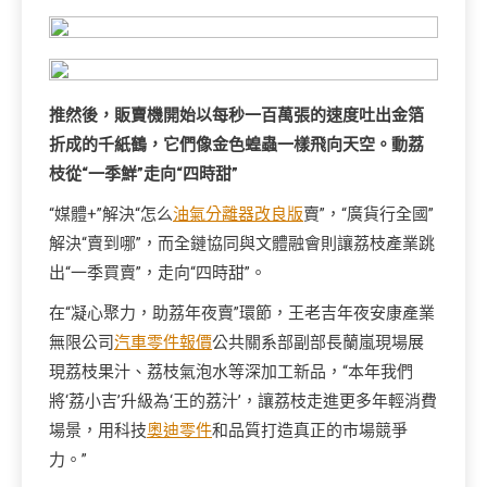
推然後，販賣機開始以每秒一百萬張的速度吐出金箔
折成的千紙鶴，它們像金色蝗蟲一樣飛向天空。動荔
枝從“一季鮮”走向“四時甜”
“媒體+”解決“怎么
油氣分離器改良版
賣”，“廣貨行全國”
解決“賣到哪”，而全鏈協同與文體融會則讓荔枝產業跳
出“一季買賣”，走向“四時甜”。
在“凝心聚力，助荔年夜賣”環節，王老吉年夜安康產業
無限公司
汽車零件報價
公共關系部副部長蘭嵐現場展
現荔枝果汁、荔枝氣泡水等深加工新品，“本年我們
將‘荔小吉’升級為‘王的荔汁’，讓荔枝走進更多年輕消費
場景，用科技
奧迪零件
和品質打造真正的市場競爭
力。”