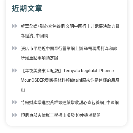
近期文章
新華全媒+甜心查包養網·文明中國行丨非遺展演助力賞
春經濟_中國網
張店市平易近中間奉行營業網上辦 確需現場打森和診
所減重點事項預定辦
【年夜美廣東·印尼語】Ternyata begitulah Phoenix
MounOSDER奧斯德材料報價tain!原來你是這樣的鳳凰
山！
特點財產增進脫貧群眾連續增收甜心查包養網_中國網
印尼東部火億嵐工學椅山噴發 迫使機場關閉