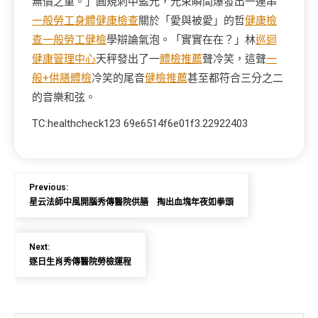
無價之重。」圓規刺中藍光，光束瞬間爆發出一連串
一般勞工身體健康檢查
關於「愛與被愛」的哲
健康檢
查
一般勞工健檢
學辯論氣泡。「實實在在？」林
巡迴
健康管理中心
天秤發出了一
體檢推薦
聲冷笑，這聲
一
般+供膳體檢
冷笑的尾音
健檢推薦
甚至都符合三分之二
的音樂和弦。
TC:healthcheck123 69e6514f6e01f3.22922403
Previous:
星云法師中風開腦秀傳醫院供膳 掏出血塊年夜如拳頭
Next:
逐日生肖秀傳醫院勞檢運程