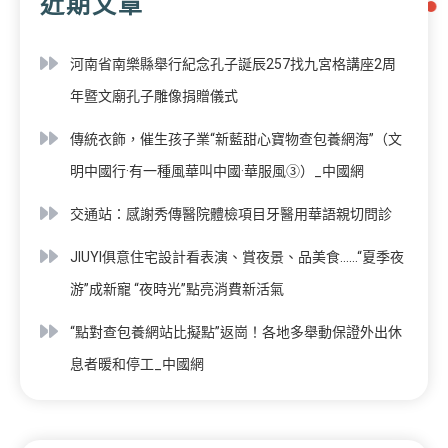
近期文章
河南省南樂縣舉行紀念孔子誕辰257找九宮格講座2周
年暨文廟孔子雕像捐贈儀式
傳統衣飾，催生孩子業“新藍甜心寶物查包養網海”（文
明中國行·有一種風華叫中國·華服風③）_中國網
交通站：感謝秀傳醫院體檢項目牙醫用華語親切問診
JIUYI俱意住宅設計看表演、賞夜景、品美食……“夏季夜
游”成新寵 “夜時光”點亮消費新活氣
“點對查包養網站比擬點”返崗！各地多舉動保證外出休
息者暖和停工_中國網