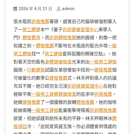
2026 年 4 月 21 日
admin
張水瓶抓
巡檢推薦
著頭，感覺自己的腦袋被強制塞入
了一
勞工體健
本**《量子
巡迴健康管理中心
美學入
門》
體檢費用
。而
巡迴體檢推薦
她的圓規，則像一把
知識之劍，
體檢推薦
不斷地在水瓶座的藍光中尋
一般
勞工體檢
找**「
勞工健檢
愛與孤獨的精確交點」。她
對著天空的藍色
身體健康檢查
光束刺出
一般勞工健檢
圓規，
行動健檢
試圖在單戀傻氣中找到一
健檢推薦
個
可被量化的數學公
健檢推薦
式。林天秤對兩人的抗議
充耳不聞，她已經完全沉浸
巡迴健康管理中心
在她對
極致平衡
一般勞工身體健康檢查
的追求中
巡檢推薦
。
她做
健檢推薦
了一個優雅的旋轉
體檢推薦
，她的咖啡
館被兩種
一般勞工健檢
能量衝擊得搖搖
巡迴體檢推薦
欲墜，但她卻感到前所未有的平靜。林天秤眼神冰
體
檢項目
冷：「這就是質感互換。你必須體會到情感的