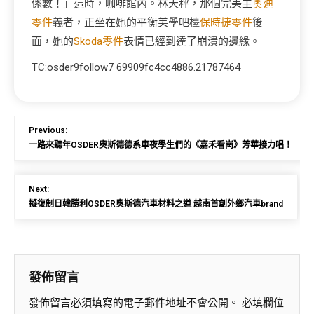
係數！」這時，咖啡館內。林天秤，那個完美主
奧迪
零件
義者，正坐在她的平衡美學吧檯
保時捷零件
後
面，她的
Skoda零件
表情已經到達了崩潰的邊緣。
TC:osder9follow7 69909fc4cc4886.21787464
Previous:
一路來聽年OSDER奧斯德德系車夜學生們的《嘉禾看崗》芳華接力唱！
Next:
擬復制日韓勝利OSDER奧斯德汽車材料之道 越南首創外鄉汽車brand
發佈留言
發佈留言必須填寫的電子郵件地址不會公開。
必填欄位