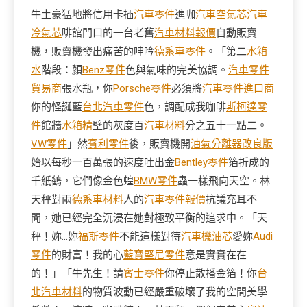
牛土豪猛地將信用卡插
汽車零件
進咖
汽車空氣芯
汽車
冷氣芯
啡館門口的一台老舊
汽車材料報價
自動販賣
機，販賣機發出痛苦的呻吟
德系車零件
。「第二
水箱
水
階段：顏
Benz零件
色與氣味的完美協調。
汽車零件
貿易商
張水瓶，你
Porsche零件
必須將
汽車零件進口商
你的怪誕藍
台北汽車零件
色，調配成我咖啡
斯柯達零
件
館牆
水箱精
壁的灰度百
汽車材料
分之五十一點二。
VW零件
」然
賓利零件
後，販賣機開
油氣分離器改良版
始以每秒一百萬張的速度吐出金
Bentley零件
箔折成的
千紙鶴，它們像金色蝗
BMW零件
蟲一樣飛向天空。林
天秤對兩
德系車材料
人的
汽車零件報價
抗議充耳不
聞，她已經完全沉浸在她對極致平衡的追求中。「天
秤！妳…妳
福斯零件
不能這樣對待
汽車機油芯
愛妳
Audi
零件
的財富！我的心
藍寶堅尼零件
意是實實在在
的！」「牛先生！請
賓士零件
你停止散播金箔！你
台
北汽車材料
的物質波動已經嚴重破壞了我的空間美學