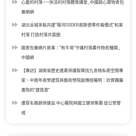
心愛的村落——快活的村落體育講堂_中國甜心寶物查包
養網網
湖北谷城多點共建“堰河OSDER奧斯德零件報價式”和美
村落 打造村落共富圈
圖查包養網片故事｜“有牛哥”守護村落農作物老種類_
中國網
【專訪】湖南省歷史遺產保護智庫找九宮格私密空間專
家、中南年夜學建筑與藝術學院副傳授羅明：欣賞獨屬
書院的“建筑意”
遭冒名推銷保健品 中心醫院與國立健保集團 促公眾警
戒