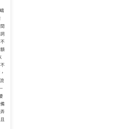
疇
階
那間
個詞
個不
業額
以
著不
時，
流
—
擾
以備
巷弄
並且