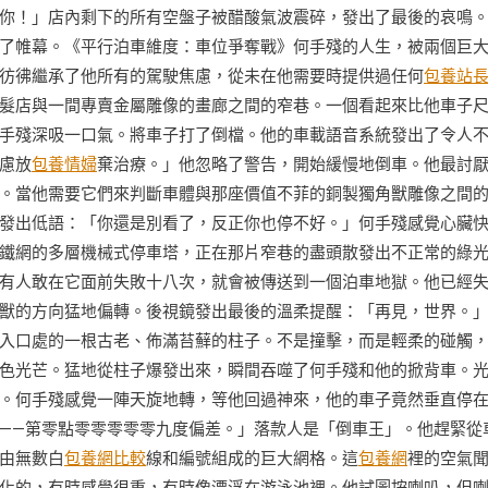
你！」店內剩下的所有空盤子被醋酸氣波震碎，發出了最後的哀鳴
了帷幕。《平行泊車維度：車位爭奪戰》何手殘的人生，被兩個巨
彷彿繼承了他所有的駕駛焦慮，從未在他需要時提供過任何
包養站
髮店與一間專賣金屬雕像的畫廊之間的窄巷。一個看起來比他車子
手殘深吸一口氣。將車子打了倒檔。他的車載語音系統發出了令人
慮放
包養情婦
棄治療。」他忽略了警告，開始緩慢地倒車。他最討
。當他需要它們來判斷車體與那座價值不菲的銅製獨角獸雕像之間
發出低語：「你還是別看了，反正你也停不好。」何手殘感覺心臟
鐵網的多層機械式停車塔，正在那片窄巷的盡頭散發出不正常的綠
有人敢在它面前失敗十八次，就會被傳送到一個泊車地獄。他已經
獸的方向猛地偏轉。後視鏡發出最後的溫柔提醒：「再見，世界。
入口處的一根古老、佈滿苔蘚的柱子。不是撞擊，而是輕柔的碰觸
色光芒。猛地從柱子爆發出來，瞬間吞噬了何手殘和他的掀背車。
。何手殘感覺一陣天旋地轉，等他回過神來，他的車子竟然垂直停
——第零點零零零零零九度偏差。」落款人是「倒車王」。他趕緊從
由無數白
包養網比較
線和編號組成的巨大網格。這
包養網
裡的空氣