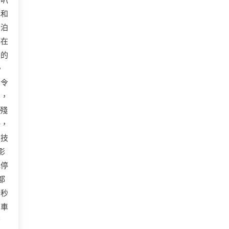
喇叭
心和
反泊
停在
線的
》
出令
蹈，
手殘
好，
車技
影
地停
都
一秒
泊車
驚