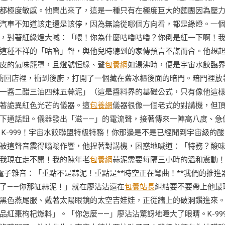
都極度敏感。他聞出來了，這是一種只有在極度巨大的麵團因為壓
汽車不知道該走還是該停，因為無論從哪個方向看，都是綠燈。一
，對著紅綠燈大喊：「喂！你為什麼咕嚕咕嚕？你倒是紅一下啊！
這種不祥的「咕嚕」聲，與他兒時聽到的家傳預言不謀而合。他想
皮的氣味籠罩，且燈號恒綠、聲
包養網
如湯沸時，便是宇宙水餃臨
衝回店裡，衝到後廚，打開了一個藏在舊冰櫃後面的暗門。暗門裡放
一醬二醋三油四辣五蒜泥」（這是醬料界的基礎公式，只有像他這
著詭異紅色光芒的儀器。這
包養網
儀器很像一個老式的對講機，但
下通話鈕。儀器發出「滋——」的電流聲，接著傳來一陣高八度、急
K-999！宇宙水餃聯盟特級特務！你那邊是不是已經聞到宇宙級的酸
被這聲音震得嗡嗡作響，他捏著對講機，困惑地喊道：「特務？酸
我現在走不開！我的陳年老
包養網
蒜泥需要每隔三小時的溫和震動
電子雜音：「重點不是蒜泥！重點是**時空正在彎曲！**我們的推進
了——你那缸蒜泥！」就在廖沾沾還在
包養站長
糾結要不要帶上他最
黑色燕尾服、戴著太陽眼鏡的太空吉娃娃，正從牆上的破洞鑽進來
紅棗枸杞燃料」。「你怎麼——」廖沾沾驚訝地瞪大了眼睛。K-99