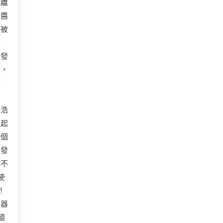
酸離
的醬
，被
發
睛發
泥，
裂
是浩
抓起
一個
，發
撐不
使
！
進器
醋