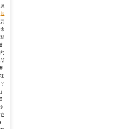
力過
個
包
我要
起家
界點
著
樣的
頂部
促
味
味？
！」
器
珍
。它
9