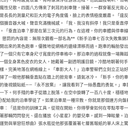
化的，有時感覺很重，有時像漂浮在游泳池裡。他試圖按喇叭，但
魔性兒歌。四面八方傳來了刺耳的剎車聲，接著，一群穿著反光背
是長長的測量尺和巨大的電子角度儀，臉上的表情極度嚴肅。「違
個擴音器大喊，聲音充滿機械感。「我、我沒有斜停！我只是垂直
。「垂直泊車？那是在第三次元的行為，在這裡，你的車體與停車
」懲罰的內容是：無限次觀看一部名為**《新手泊車七百次失敗集錦
開出來的黑色跑車，優雅地從網格的邊緣漂移而過。跑車的輪胎發
了一個只有它車身尺寸寬度的停車格中。那泊車的過程就像一場舞
出一個全身黑色皮衣的女人，她戴著一副透明護目鏡，冷酷地朝著何
樣，完美地落在網格線上。「車影大人！」泊車警察們立刻立正站
掃了一眼他那輛垂直貼在牆上的掀背車，語氣冰冷。「新手，你的
的後視鏡貼紙——『永不放棄』，讓我看到了一絲愚蠢的勇氣。」車
一下。何手殘的車子從牆上脫落，在空中旋轉了一百八十度，穩穩
分配給我的泊車學徒了。如果泊車是一種宗教，你就是那個連方向盤
車：「這是你的訓練工具，從現在開始，你得學會如何在零點零零
著那輛閃閃發光、還在播放《小星星》的嬰兒車，感到一陣眩暈。
運勢與單戀狂想曲》張水瓶從他那張覆蓋著七層舊報紙的單人床上