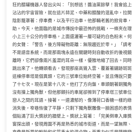
狂的醋罐機器人發出尖叫：「別想逃！醬油黨餘孽！我會追上
沾沾的宇宙冒險，就在這片蒜泥、中藥和醋酸的混亂中，拉開
陰影籠罩著：停車費，以及平行泊車。他那輛老舊的掀背車，
助。今天，他面臨的是城市傳說中最恐怖的挑戰，一條夾在理
小上三十公分的停車格，上面還灑著一層可疑的白色粉末。何
的女聲：「警告，後方障礙物距離：無限趨近於零。」「請考
不是語音系統，而是那兩塊永遠在關鍵時刻自動收折的後視鏡
離時，它們卻像兩片羞澀的耳朵一樣，優雅地縮了回去。同時
跳出來了。他轉頭看去，發現那座高聳入雲、覆蓋著鏽跡斑斑
這棟停車塔是個異類，它的三號車位始終空著，並且傳說只要
了十七次。現在是第十八次。他打了方向盤，車頭朝著銅獨角
沒有撞上獨角獸，但他那顫抖的車尾卻擦到了停車塔三號車位
戀人之間的耳語。接著，一道濃郁的、像薄荷口香糖一樣的綠
消失後，窄巷恢復了平靜，只剩下獨角獸雕像一臉困惑的表情
個貼滿了巨大獎狀的牆壁上。獎狀上寫著：「完美倒車入庫獎
窗探出頭，發現周圍不再是熟悉的城市街道，而是一望無際、