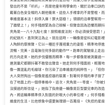
來像是新買的輪胎和劣質香水的混合物，而重力似乎是隨機變
發出的不是「叭叭」，而是他童年時學會的、關於泊車口訣的
戴著白色安全帽的人朝他衝來。這些人手裡拿的不是警棍，而
車維度基本法！斜停入庫！罪大惡極！」領頭的泊車警察用一
了牆壁上！」何手殘趕緊為自己辯解，但聲音因為恐懼而顫抖
夾角是——八十九點七度！按照維度法則，你必須接受懲罰！
的紀錄片，直到哭泣為止。就在這時，一輛像是從科幻電影裡
人陶醉的摩擦聲，它以一種近乎蔑視重力的姿態，精準地停進
流暢、完美，且毫無任何多餘的動作**。跑車的駕駛座上走
的方向走來。她的步伐優雅而精準，每一步都像是被測量過一
連測量尺都顫抖著不敢發出聲音。她走到何手殘面前，輕蔑地
像一團混亂的毛線球。你污染了泊車維度的純粹性。」「但你
大人突然掏出一個像是遙控器的裝置，對著何手殘的車子按了
在了地面上的一個停車格中。這次，夾角是——零度。「你被
沒摸過的新信徒。」她指了指旁邊一輛像是巨型嬰兒車的改造
內，將這輛車精準停入對面的針眼大小的車位裡。」何手殘看
維度的生活，比他想象中還要無理頭一百萬倍。《失控的星座