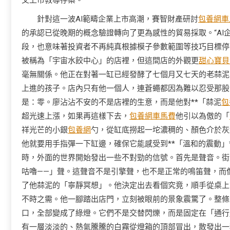
交上市教導存案。
針對這一波AI範疇企業上市高潮，賽智財產研討
包養網車
的承認已從晚期的概念驗證轉向了更為感性的貿易採取。“AI企
段，也意味著投資者不再純真根據模子參數範圍等技巧目標停
被稱為「宇宙水餃中心」的店裡，但這間店的外觀更
甜心寶貝
毫無關係。他正在對著一缸已經發酵了七個月又七天的老蒜泥
上進的孩子。店內只有他一個人，連蒼蠅都因為難以忍受那股
是：零。廖沾沾不安的不是店裡的生意，而是他對**「蒜泥
包
超光速上漲，如果再這樣下去，
包養網車馬費
他引以為傲的「
祥光芒的小銀
包養網
勺，從缸底撈起一坨濃稠的、顏色介於灰
他就要用手指彈一下缸邊，確保它能感受到**「溫和的震動」
時，外面的世界開始發出一些不對勁的信號。首先是聲音。街
咕嚕——」聲。這聲音不是引擎聲，也不是正常的鳴笛聲，而
了他蒜泥的「寧靜冥想」。他決定出去看個究竟，順手從桌上
不時之需。他一腳踏出店門，立刻被眼前的景象震驚了。整條
口，全部變成了綠燈。它們不是交替閃爍，而是固定在「通行
有一層淡淡的、熱氣騰騰的白霧從燈箱的頂部冒出，散發出一