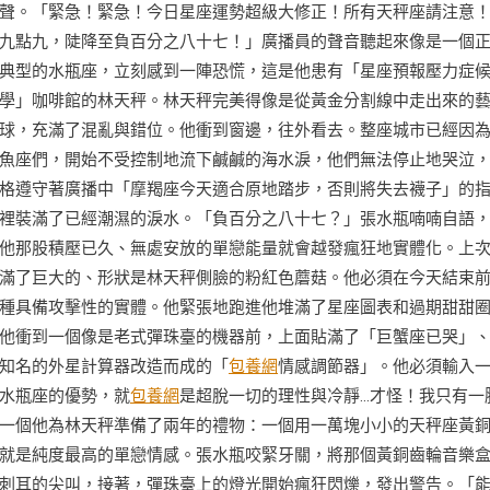
聲。「緊急！緊急！今日星座運勢超級大修正！所有天秤座請注意
九點九，陡降至負百分之八十七！」廣播員的聲音聽起來像是一個
典型的水瓶座，立刻感到一陣恐慌，這是他患有「星座預報壓力症
學」咖啡館的林天秤。林天秤完美得像是從黃金分割線中走出來的
球，充滿了混亂與錯位。他衝到窗邊，往外看去。整座城市已經因
魚座們，開始不受控制地流下鹹鹹的海水淚，他們無法停止地哭泣
格遵守著廣播中「摩羯座今天適合原地踏步，否則將失去襪子」的
裡裝滿了已經潮濕的淚水。「負百分之八十七？」張水瓶喃喃自語
他那股積壓已久、無處安放的單戀能量就會越發瘋狂地實體化。上
滿了巨大的、形狀是林天秤側臉的粉紅色蘑菇。他必須在今天結束
種具備攻擊性的實體。他緊張地跑進他堆滿了星座圖表和過期甜甜
他衝到一個像是老式彈珠臺的機器前，上面貼滿了「巨蟹座已哭」
知名的外星計算器改造而成的「
包養網
情感調節器」。他必須輸入
水瓶座的優勢，就
包養網
是超脫一切的理性與冷靜…才怪！我只有一
一個他為林天秤準備了兩年的禮物：一個用一萬塊小小的天秤座黃
就是純度最高的單戀情感。張水瓶咬緊牙關，將那個黃銅齒輪音樂
刺耳的尖叫，接著，彈珠臺上的燈光開始瘋狂閃爍，發出警告。「