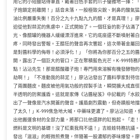
用它的小短腿站得筆直，戴著白色手套的爪子優雅地一揮：「
子炮鎖定前離開！」話音未落，一股極致尖銳、刺鼻的酸氣猛
油比例嚴重失衡！百分之九十九點九九的醋，才是真理！」廖
迫從他對蒜泥的焦慮中，正式開始了。一個狂妄的影子佔滿了
光、像醋罐的機器人緩緩漂浮進來，它的底座還不斷噴射著白
疼，同時發出警報。王醋狂的聲音再次響起，這次帶著金屬回
是對醬料學的侮辱！必須淨化！」「你將為你那百分之五的醬
開，露出了一個巨大的管口，正在聚積藍色光芒。K-999特
點！沾沾先生！那是醋酸離子炮！專門用來溶解有機發酵物的
劫啊！」「不准動我的蒜泥！」廖沾沾發出了醬料學家對待信
了兩團麵皮。麵皮被他用氣功般的捏製手法，瞬間擴大成直徑
半透明的防禦護盾。這就是家傳《沾醬秘笈》中記載的「水餃
出了一聲像是汽水開蓋的聲音。護盾劇烈震動，但奇蹟般地擋
了太久！」K-999焦急地大喊，中藥味更濃了。廖沾沾知道
出他搬運食材的全部力量，將那口比他還胖的缸抱起。「走！K
燃料是文明的基礎！沒了紅棗我飛不遠！」吉娃娃特務抗議。
發出「滋滋」的輕微煎煮聲，伴隨著一股濃郁的蔘味爆發。廖沾