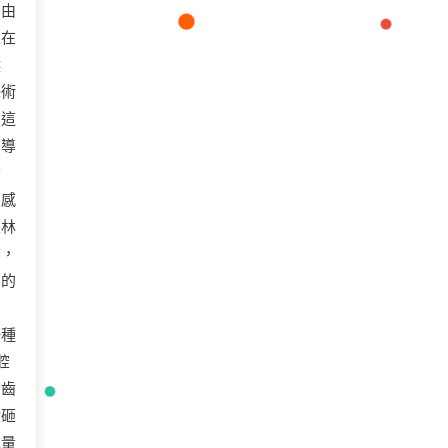
！由
正在
候
藝術
為這
，導
指
，感
次林
前，
圈的
、
一種
腔
銅齒
盒砸
能量