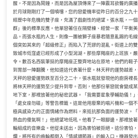
醒，不是因為鬧鐘，而是因為屋頂傳來了一陣震耳欲聾的廣播
於月球剛剛打了一個噴嚏，您的戀愛機率從昨日的百分之九十
經歷中年危機的雙子座，充滿了戲劇性的絕望。張水瓶，一個
群」後的標準反應。他單戀著住在隔壁棟、經營一家「平衡美
品。而張水瓶的人生，則像一團被獅子座暴君隨意亂踢的毛線
個突如其來的「超級修正」而陷入了荒謬的混亂。街道上的雙
致城市低窪處已經形成了小型潟湖。那些摩羯座的上班族，嚴
令。數百名西裝筆挺的摩羯座正整齊地站在原地，他們的鞋子
到胃部一陣翻騰，他知道這代表著什麼。林天秤的運勢越差，
天秤的戀愛運勢跌至百分之二十，張水瓶就發現他的廚房裡長
將林天秤的運勢至少提升到零。否則，他那份單戀就會變成某
地下室，那裡放著他的秘密武器。「我需要星象學輔助儀！」
「處女座勿碰」等警告標籤。這是他用廢棄的唱片機和一個不
極具感染力的正面情緒作為燃料，來抵抗那負面的運勢波。「
熱血的傻氣啊！」他絕望地低吼。他看了一眼腳邊。那裡放著
輪組成的音樂盒。他從未送出，因為害怕被拒絕。這份害怕，
爛，將所有的齒輪都倒入「情感調節器」的輸入口。機器發出