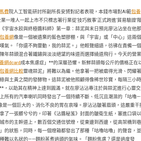
馬費
院人工智能研討所副所長安赟對記者表現，本錢市場對AI範
包養
業一堆人一起上市不只標志著行業從‘技巧敘事’正式跨進‘貿易驗證’
《宇宙水餃與終極醬料師》第一章：蒜泥與末日預兆廖沾沾坐在他
包養網
像是一個被遺棄的藍色塑膠棚，與「宇宙」或「中心」這兩
嘆氣。「你還不夠靈動，我的蒜泥。」他輕聲細語，彷彿在責備一
陳年蒜頭混合著鐵鏽與淡淡絕望的味道而選擇繞道飛行。今天的營
養網dcard
成本焦慮症」**的深層恐懼。新鮮蒜頭每公斤的價格正在
包養網比較
靈魂蒜泥」將難以為繼。他拿著一把被磨得光滑、閃耀
綠與土黃之間的發酵物。這蒜泥被他照顧得像稀世珍寶，每隔三小
**，以助其在精神上達到圓滿。就在廖沾沾專注於與蒜泥進行心靈交
上所有的汽車喇叭同時發出了一個持續不斷、低沉且潮濕的「咕嚕—
像是一個巨大的、消化不良的胃在哀嚎。廖沾沾皺著眉頭，這嚴重干
拿了一張髒兮兮的，印著《沾醬秘笈》封面的皺衛生紙，塞進口袋
城市的主幹道上，數百個交通信號燈，從東邊到西邊，從高架橋到
」的狀態，同時，每一個燈箱都發出了那種「咕嚕咕嚕」的聲音，
種難以名狀的——麵粉蒸煮過頭的氣味。「麵粉焦慮？還是過度發