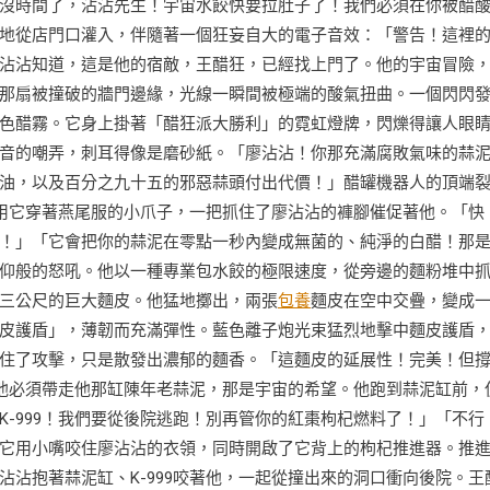
沒時間了，沾沾先生！宇宙水餃快要拉肚子了！我們必須在你被醋
地從店門口灌入，伴隨著一個狂妄自大的電子音效：「警告！這裡
沾沾知道，這是他的宿敵，王醋狂，已經找上門了。他的宇宙冒險
那扇被撞破的牆門邊緣，光線一瞬間被極端的酸氣扭曲。一個閃閃
色醋霧。它身上掛著「醋狂派大勝利」的霓虹燈牌，閃爍得讓人眼
音的嘲弄，刺耳得像是磨砂紙。「廖沾沾！你那充滿腐敗氣味的蒜
油，以及百分之九十五的邪惡蒜頭付出代價！」醋罐機器人的頂端
務用它穿著燕尾服的小爪子，一把抓住了廖沾沾的褲腳催促著他。「快
！」「它會把你的蒜泥在零點一秒內變成無菌的、純淨的白醋！那
仰般的怒吼。他以一種專業包水餃的極限速度，從旁邊的麵粉堆中
三公尺的巨大麵皮。他猛地擲出，兩張
包養
麵皮在空中交疊，變成
皮護盾」，薄韌而充滿彈性。藍色離子炮光束猛烈地擊中麵皮護盾
住了攻擊，只是散發出濃郁的麵香。「這麵皮的延展性！完美！但
，他必須帶走他那缸陳年老蒜泥，那是宇宙的希望。他跑到蒜泥缸前，
-999！我們要從後院逃跑！別再管你的紅棗枸杞燃料了！」「不行
它用小嘴咬住廖沾沾的衣領，同時開啟了它背上的枸杞推進器。推
沾抱著蒜泥缸、K-999咬著他，一起從撞出來的洞口衝向後院。王