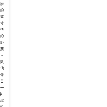
。廖
大的
長
幫
尺寸
不快
厭的
的距
快要
光。
失敗
」他
，像
光芒
在一
車
聞起