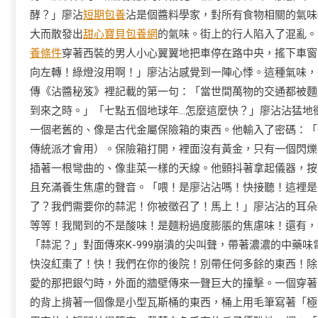
酵？」廖沾
短期包養
沾是個醬料學家，對所有食物相關的氣味
大而散發出
甜心寶貝包養網
的氣味。街上的行人陷入了混亂。
養條件
穿著西裝的男人小心翼翼地把車停在路中央，搖下車窗
向左轉！綠燈沒用啊！」廖沾沾感覺到一陣心悸。這種氣味，
傳《沾醬秘笈》裡記載的第一句：「當世間萬物的交通都被麵
到來之時。」「七點五個地球年…怎麼這麼快？」廖沾沾猛地
一個老舊的、像是古代金屬保險箱的東西。他輸入了密碼：「
傳統派才會用）。保險箱打開，裡面沒有黃金，只有一個閃爍
插著一根彎曲的、像韭菜一樣的天線。他顫抖著拿起儀器，按
且充滿養生焦慮的聲音。「喂！是廖沾沾嗎！快接聽！這裡是 
了？我們需要你的蒜泥！你被徵召了！馬上！」廖沾沾的耳朵
等等！我聞到的不是酸味！是麵粉過度膨脹的焦慮味！還有，
「蒜泥？」對面傳來K-999崩潰的尖叫聲，帶著濃濃的中藥味
快沒紅棗了！快！我們在你的後院！別帶任何多餘的東西！除
愛的那把銀勺時，外面的牆壁傳來一聲巨大的撞擊。一個穿著
的背上揹著一個像是小型瓦斯桶的東西，桶上用毛筆寫著「極品