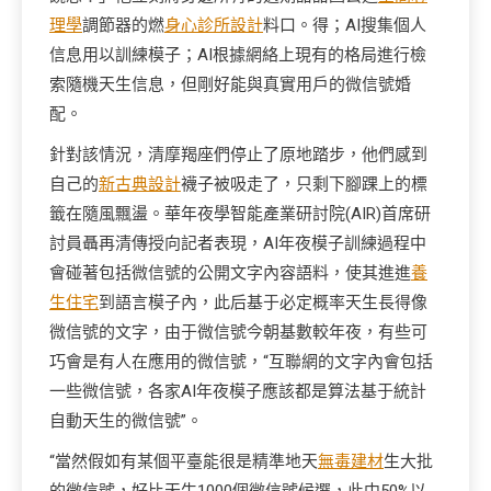
理學
調節器的燃
身心診所設計
料口。得；AI搜集個人
信息用以訓練模子；AI根據網絡上現有的格局進行檢
索隨機天生信息，但剛好能與真實用戶的微信號婚
配。
針對該情況，清摩羯座們停止了原地踏步，他們感到
自己的
新古典設計
襪子被吸走了，只剩下腳踝上的標
籤在隨風飄盪。華年夜學智能產業研討院(AIR)首席研
討員聶再清傳授向記者表現，AI年夜模子訓練過程中
會碰著包括微信號的公開文字內容語料，使其進進
養
生住宅
到語言模子內，此后基于必定概率天生長得像
微信號的文字，由于微信號今朝基數較年夜，有些可
巧會是有人在應用的微信號，“互聯網的文字內會包括
一些微信號，各家AI年夜模子應該都是算法基于統計
自動天生的微信號”。
“當然假如有某個平臺能很是精準地天
無毒建材
生大批