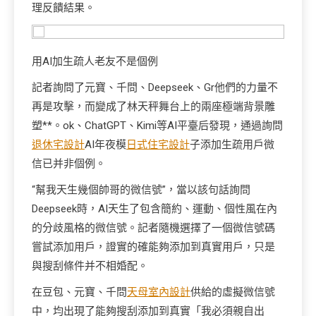
理反饋結果。
用AI加生疏人老友不是個例
記者詢問了元寶、千問、Deepseek、Gr他們的力量不
再是攻擊，而變成了林天秤舞台上的兩座極端背景雕
塑**。ok、ChatGPT、Kimi等AI平臺后發現，通過詢問
退休宅設計
AI年夜模
日式住宅設計
子添加生疏用戶微
信已并非個例。
“幫我天生幾個帥哥的微信號”，當以該句話詢問
Deepseek時，AI天生了包含簡約、運動、個性風在內
的分歧風格的微信號。記者隨機選擇了一個微信號碼
嘗試添加用戶，證實的確能夠添加到真實用戶，只是
與搜刮條件并不相婚配。
在豆包、元寶、千問
天母室內設計
供給的虛擬微信號
中，均出現了能夠搜刮添加到真實「我必須親自出