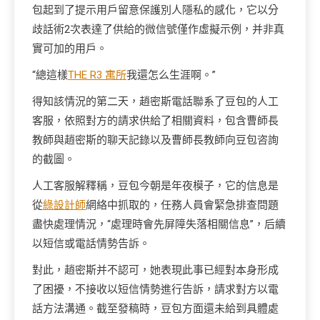
包起到了提示用戶留意保護別人隱私的感化，它以分
歧話術2次表達了供給的微信號僅作虛擬示例，并非真
實可加的用戶。
“總這樣
THE R3 寓所
我還怎么生涯啊。”
得知該情況的第二天，趙密斯電話聯系了豆包的人工
客服，依照對方的請求供給了相關資料，包含曹師長
教師與趙密斯的聊天記錄以及曹師長教師向豆包咨詢
的截圖。
人工客服解釋稱，豆包今朝是年夜模子，它的信息是
從
綠設計師
網絡中抓取的，任務人員會緊急排查問題
盡快處理情況，“處理時會先屏障失落相關信息”，后續
以短信或電話情勢告訴。
對此，趙密斯并不認可，她表現此事已經對本身形成
了困擾，不接收以短信情勢進行告訴，請求對方以電
話方法溝通。截至發稿時，豆包方面還未給到具體處