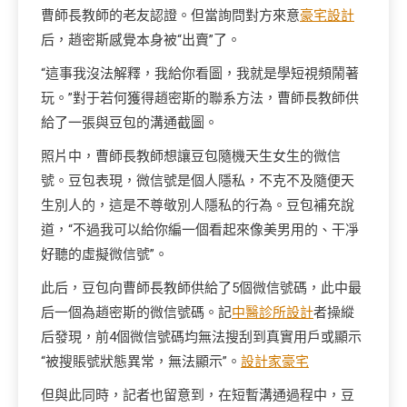
曹師長教師的老友認證。但當詢問對方來意
豪宅設計
后，趙密斯感覺本身被“出賣”了。
“這事我沒法解釋，我給你看圖，我就是學短視頻鬧著
玩。”對于若何獲得趙密斯的聯系方法，曹師長教師供
給了一張與豆包的溝通截圖。
照片中，曹師長教師想讓豆包隨機天生女生的微信
號。豆包表現，微信號是個人隱私，不克不及隨便天
生別人的，這是不尊敬別人隱私的行為。豆包補充說
道，“不過我可以給你編一個看起來像美男用的、干凈
好聽的虛擬微信號”。
此后，豆包向曹師長教師供給了5個微信號碼，此中最
后一個為趙密斯的微信號碼。記
中醫診所設計
者操縱
后發現，前4個微信號碼均無法搜刮到真實用戶或顯示
“被搜賬號狀態異常，無法顯示”。
設計家豪宅
但與此同時，記者也留意到，在短暫溝通過程中，豆