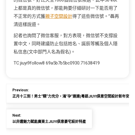
的微信號，好比天生1000個微信號候選，此中50%以
上都是真的微信號，那能夠要仔細研討一下能否用了
不正常的方式獲
親子空間設計
得了這些微信號。”聶再
清這樣說道。
記者也詢問了微信客服，對方表現，微信號不支撐設
置中文，同時建議防止包括姓名、誕辰等觸及個人隱
私信息(文中部門人名為假名)。
TC:jiuyi9follow8 69a5b7b5bc0930.71638419
Previous:
正月十三到！男士“精”力充分，鴻“孕”連連|粵語JIUYI俱意空間設計新年安康
Next:
以非遺魅力賦能廣東土JIUYI俱意豪宅設計特產