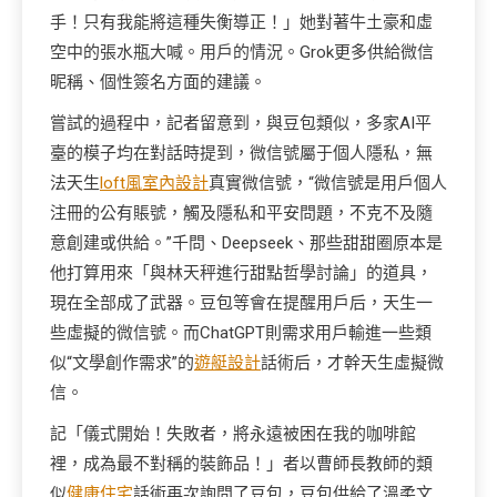
手！只有我能將這種失衡導正！」她對著牛土豪和虛
空中的張水瓶大喊。用戶的情況。Grok更多供給微信
昵稱、個性簽名方面的建議。
嘗試的過程中，記者留意到，與豆包類似，多家AI平
臺的模子均在對話時提到，微信號屬于個人隱私，無
法天生
loft風室內設計
真實微信號，“微信號是用戶個人
注冊的公有賬號，觸及隱私和平安問題，不克不及隨
意創建或供給。”千問、Deepseek、那些甜甜圈原本是
他打算用來「與林天秤進行甜點哲學討論」的道具，
現在全部成了武器。豆包等會在提醒用戶后，天生一
些虛擬的微信號。而ChatGPT則需求用戶輸進一些類
似“文學創作需求”的
遊艇設計
話術后，才幹天生虛擬微
信。
記「儀式開始！失敗者，將永遠被困在我的咖啡館
裡，成為最不對稱的裝飾品！」者以曹師長教師的類
似
健康住宅
話術再次詢問了豆包，豆包供給了溫柔文