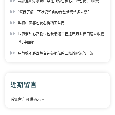
讓祁連山綠水青山常在（綠色核心）查包養_中國網
“幫我了解一下狀況留言的台包養網站多未幾”
樂扣中國喜包養心得稱王法門
世界灌甜心寶物查包養網溉工程遺產鳳堰梯田迎來收獲
季_中國網
周慧敏不勝回想台包養網站的三級片經過的事況
近期留言
尚無留言可供顯示。