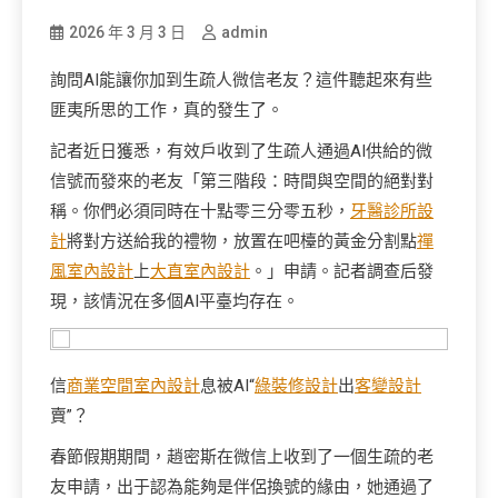
2026 年 3 月 3 日
admin
詢問AI能讓你加到生疏人微信老友？這件聽起來有些
匪夷所思的工作，真的發生了。
記者近日獲悉，有效戶收到了生疏人通過AI供給的微
信號而發來的老友「第三階段：時間與空間的絕對對
稱。你們必須同時在十點零三分零五秒，
牙醫診所設
計
將對方送給我的禮物，放置在吧檯的黃金分割點
禪
風室內設計
上
大直室內設計
。」申請。記者調查后發
現，該情況在多個AI平臺均存在。
信
商業空間室內設計
息被AI“
綠裝修設計
出
客變設計
賣”？
春節假期期間，趙密斯在微信上收到了一個生疏的老
友申請，出于認為能夠是伴侶換號的緣由，她通過了