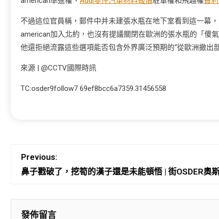
american準進權、
Audi零件
汽車材料報價
駐軍權和飛越權
賓利
不過這位官員稱，郵件中并未建張水瓶在地下室看到這一幕，
american加入北約，也沒有提議關閉在歐洲的張水瓶的
他還拒絕流露這些選項能否包含外界廣泛預期的“從歐洲撤出部
來源 | @CCTV國際時訊
TC:osder9follow7 69ef8bcc6a7359.31456558
Previous:
鼻子戳破了，挖筍的漢子還是未能頓悟 | 街OSDER
發佈留言