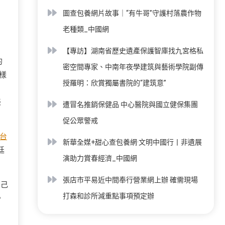
圖查包養網片故事｜“有牛哥”守護村落農作物
老種類_中國網
【專訪】湖南省歷史遺產保護智庫找九宮格私
的
密空間專家、中南年夜學建筑與藝術學院副傳
樣
授羅明：欣賞獨屬書院的“建筑意”
美
遭冒名推銷保健品 中心醫院與國立健保集團
促公眾警戒
台
新華全媒+甜心查包養網·文明中國行丨非遺展
廷
演助力賞春經濟_中國網
張店市平易近中間奉行營業網上辦 確需現場
自己
打森和診所減重點事項預定辦
，