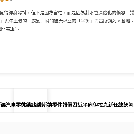
零件
。
氣得渾身發抖，但不是因為害怕，而是因為對財富庸俗化的憤怒。
「傻氣」與牛土豪的「霸氣」瞬間被天秤座的「平衡」力量所鎖死。基地
門美軍”。
奧斯德汽車零件談巷議
OSDER奧斯德零件報價習近平向伊拉克新任總統