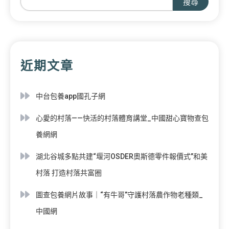
搜尋
近期文章
中台包養app國孔子網
心愛的村落——快活的村落體育講堂_中國甜心寶物查包
養網網
湖北谷城多點共建“堰河OSDER奧斯德零件報價式”和美
村落 打造村落共富圈
圖查包養網片故事｜“有牛哥”守護村落農作物老種類_
中國網