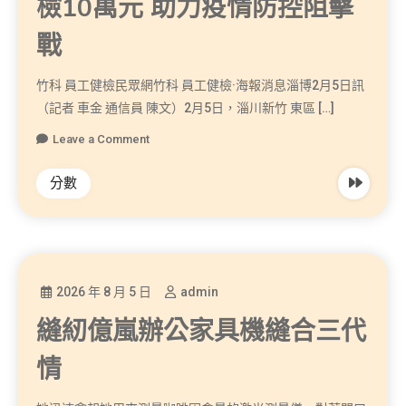
檢10萬元 助力疫情防控阻擊
戰
竹科 員工健檢民眾網竹科 員工健檢·海報消息淄博2月5日訊
（記者 車金 通信員 陳文）2月5日，淄川新竹 東區 […]
Leave a Comment
分數
2026 年 8 月 5 日
admin
縫紉億嵐辦公家具機縫合三代
情