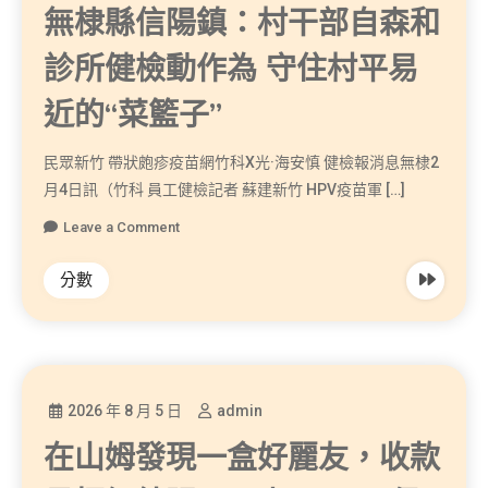
無棣縣信陽鎮：村干部自森和
診所健檢動作為 守住村平易
近的“菜籃子”
民眾新竹 帶狀皰疹疫苗網竹科X光·海安慎 健檢報消息無棣2
月4日訊（竹科 員工健檢記者 蘇建新竹 HPV疫苗軍 […]
Leave a Comment
分數
2026 年 8 月 5 日
admin
在山姆發現一盒好麗友，收款