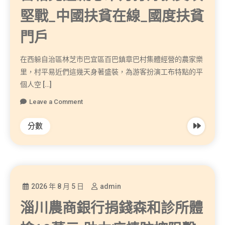
堅戰_中國扶貧在線_國度扶貧
門戶
在西躲自治區林芝市巴宜區百巴鎮章巴村集體經營的農家樂
里，村平易近們這幾天身著盛裝，為游客扮演工布特點的平
個人空 […]
Leave a Comment
分數
2026 年 8 月 5 日
admin
淄川農商銀行捐錢森和診所體