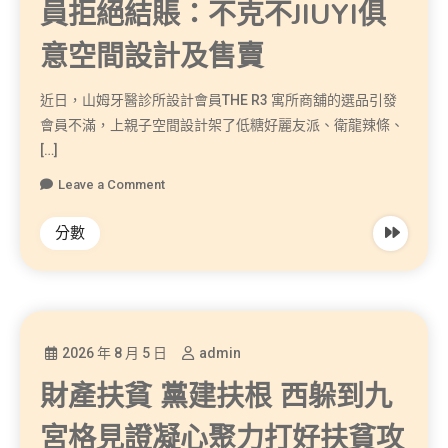
員拒絕結賬：不克不JIUYI俱
意空間設計及售賣
近日，山姆牙醫診所設計會員THE R3 寓所商舖的選品引發
會員不滿，上親子空間設計架了低糖好麗友派、衛龍辣條、
[…]
Leave a Comment
分數
2026 年 8 月 5 日
admin
財產扶貧 黨建扶根 西躲到九
宮格見證凝心聚力打好扶貧攻