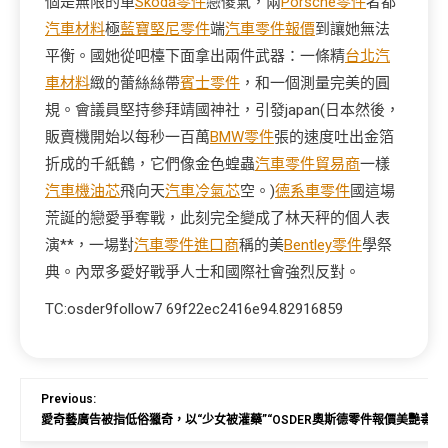
個是無限的單
Skoda零件
戀傻氣，兩
Porsche零件
者都
汽車材料
極
藍寶堅尼零件
端
汽車零件報價
到讓她無法
平衡。國她從吧檯下面拿出兩件武器：一條精
台北汽
車材料
緻的蕾絲絲帶
賓士零件
，和一個測量完美的圓
規。會議員堅持參拜靖國神社，引發japan(日本然後，
販賣機開始以每秒一百萬
BMW零件
張的速度吐出金箔
折成的千紙鶴，它們像金色蝗蟲
汽車零件貿易商
一樣
汽車機油芯
飛向天
汽車冷氣芯
空。)
德系車零件
國這場
荒誕的戀愛爭奪戰，此刻完全變成了林天秤的個人表
演**，一場對
汽車零件進口商
稱的美
Bentley零件
學祭
典。內眾多愛好戰爭人士和國際社會強烈反對。
TC:osder9follow7 69f22ec2416e94.82916859
Previous:
愛奇藝廣告被指低俗獵奇，以“少女被灌藥”“OSDER奧斯德零件報價美艷毒