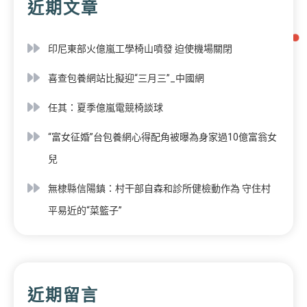
近期文章
印尼東部火億嵐工學椅山噴發 迫使機場關閉
喜查包養網站比擬迎“三月三”_中國網
任其：夏季億嵐電競椅談球
“富女征婚”台包養網心得配角被曝為身家過10億富翁女
兒
無棣縣信陽鎮：村干部自森和診所健檢動作為 守住村
平易近的“菜籃子”
近期留言