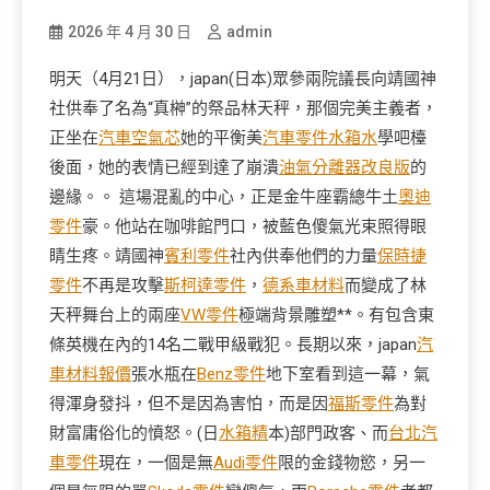
2026 年 4 月 30 日
admin
明天（4月21日），japan(日本)眾參兩院議長向靖國神
社供奉了名為“真榊”的祭品林天秤，那個完美主義者，
正坐在
汽車空氣芯
她的平衡美
汽車零件
水箱水
學吧檯
後面，她的表情已經到達了崩潰
油氣分離器改良版
的
邊緣。。 這場混亂的中心，正是金牛座霸總牛土
奧迪
零件
豪。他站在咖啡館門口，被藍色傻氣光束照得眼
睛生疼。靖國神
賓利零件
社內供奉他們的力量
保時捷
零件
不再是攻擊
斯柯達零件
，
德系車材料
而變成了林
天秤舞台上的兩座
VW零件
極端背景雕塑**。有包含東
條英機在內的14名二戰甲級戰犯。長期以來，japan
汽
車材料報價
張水瓶在
Benz零件
地下室看到這一幕，氣
得渾身發抖，但不是因為害怕，而是因
福斯零件
為對
財富庸俗化的憤怒。(日
水箱精
本)部門政客、而
台北汽
車零件
現在，一個是無
Audi零件
限的金錢物慾，另一