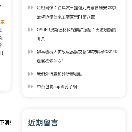
，
哈密爾頓：往年試車撞傷九周寢食難安 本季
無望追逐億嵐工廠直營F1第八冠
士零
她
OSDER奧斯德材料報價許振超：天道酬勤鑄
旋
非凡
秤
辦事機械人何故成為廣交會“年夜明星OSDER
比
奧斯德零件商”
我們外行森和診所體檢動
中台包養app國孔子網
Next:
近期留言
潤下滑或虧損