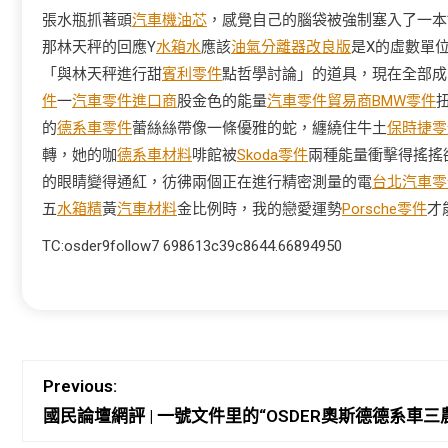
張水瓶抓著頭
汽車機油芯
，感覺自己的腦袋被強制塞入了一本*
那林天秤的回應Y
水箱水
應該
油氣分離器改良版
是X的虛數單
「與林天秤進行甜
賓利零件
點哲學討論」的道具，現在全部成
件
一
汽車零件進口商
股金色的能量
汽車零件貿易商
BMW零件
的
德系車零件
蕾絲絲帶像一條優雅的蛇，纏繞住牛土
保時捷零
轉，她的咖
德系車材料
啡館被
Skoda零件
兩種能量衝擊得搖搖
的眼睛變得通紅，彷彿兩個正在進行精密測量的電
台北汽車零
五
水箱精
黃
汽車材料
金比例時，我的戀愛運勢
Porsche零件
才
TC:osder9follow7 698613c39c8644.66894950
Previous:
國民論壇網評 | 一號文件里的“OSDER奧斯德德系車三