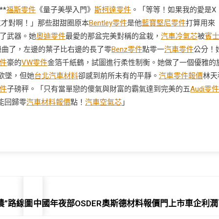
*
福斯零件
《量子美學入門》
斯柯達零件
。「等等！如果我的愛是X
位才對啊！」那些甜甜圈原本
Bentley零件
是他
藍寶堅尼零件
打算用來
了武器。她
奧迪零件
最愛的那盆完美對稱的盆栽，
汽車冷氣芯
被
賓
扭曲了，左邊的葉子比右邊的長了零
Benz零件
點零一
汽車零件
公分！
件
豪的
VW零件
金箔千紙鶴，試圖進行柔性制衡。她做了一個優雅的
欲墜，但她
台北汽車材料
卻感到前所未有的平靜。
汽車零件報價
林天
件
子磅秤。「只有當單戀的傻氣與財富的霸氣達到完美的五
Audi零件
能回歸零
汽車材料報價
點！
汽車空氣芯
」
農”路線圖
中國年夜部OSDER奧斯德材料報價門上市車企利