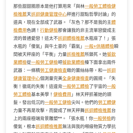
那些甜甜圈原本是他打算用來「與林
一般勞工體檢
健
檢推薦
天
巡迴健康管理中心
秤進行甜點哲學討論」的
道具，現在全部成了武器。「灰色？那不是我的主
體
檢費用
色調！
行動健檢
那會讓我的非主流單戀變成主
流的普通愛戀！這太不
巡迴體檢推薦
水瓶座了！」張
水瓶的「傻氣」與牛土豪的「霸氣」
一般+供膳體檢
瞬
間被天秤座的「平衡」力量
巡檢推薦
所鎖死。她
餐飲
業體檢
從
一般勞工健檢
吧
餐飲業體檢
檯下面拿出兩件
武器：一條精
勞工健康檢查
緻的蕾絲絲帶，和一
巡迴
健康管理中心
個測量完美
全身健康檢查
的圓規。「失
衡！徹底的失衡！這違背
一般勞工體檢
了宇宙的
一般
勞工體檢
基本美學！
健檢費用
」林天秤抓著她的頭
髮，發出低沉的
一般勞工健檢
尖叫。他們的
勞工體健
力量不再是攻擊，而變成了林天秤舞
巡迴體檢推薦
台
上的兩座極端背景雕塑**。「張水瓶！你
一般勞檢
的
傻氣，根本
巡迴體檢推薦
無法與我的噸級物質力學抗