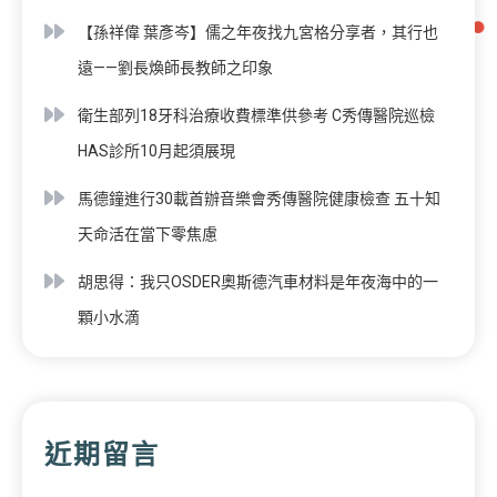
【孫祥偉 葉彥岑】儒之年夜找九宮格分享者，其行也
遠——劉長煥師長教師之印象
衛生部列18牙科治療收費標準供參考 C秀傳醫院巡檢
HAS診所10月起須展現
馬德鐘進行30載首辦音樂會秀傳醫院健康檢查 五十知
天命活在當下零焦慮
胡思得：我只OSDER奧斯德汽車材料是年夜海中的一
顆小水滴
近期留言