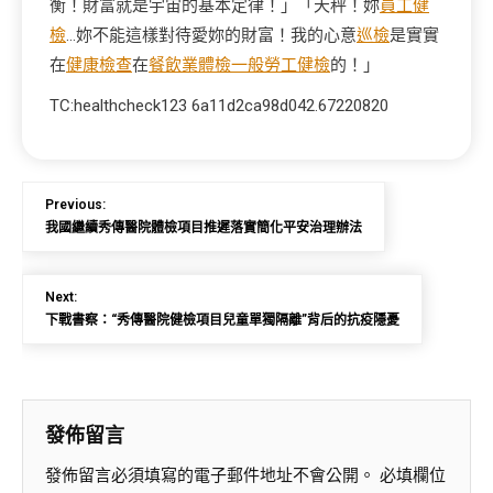
衡！財富就是宇宙的基本定律！」「天秤！妳
員工健
檢
…妳不能這樣對待愛妳的財富！我的心意
巡檢
是實實
在
健康檢查
在
餐飲業體檢
一般勞工健檢
的！」
TC:healthcheck123 6a11d2ca98d042.67220820
Previous:
我國繼續秀傳醫院體檢項目推遲落實簡化平安治理辦法
Next:
下戰書察：“秀傳醫院健檢項目兒童單獨隔離”背后的抗疫隱憂
發佈留言
發佈留言必須填寫的電子郵件地址不會公開。
必填欄位