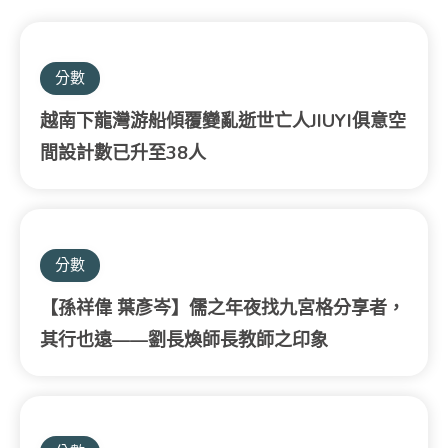
分數
越南下龍灣游船傾覆變亂逝世亡人JIUYI俱意空
間設計數已升至38人
分數
【孫祥偉 葉彥岑】儒之年夜找九宮格分享者，
其行也遠——劉長煥師長教師之印象