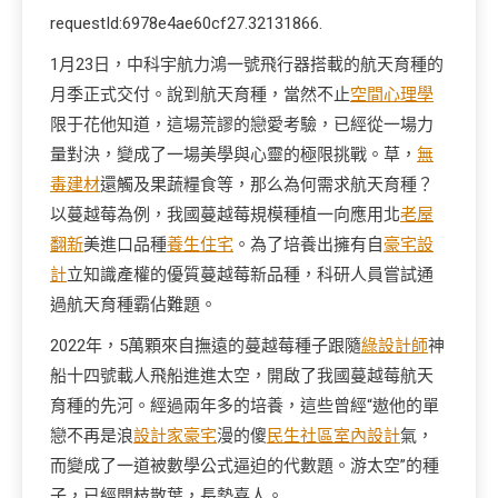
requestId:6978e4ae60cf27.32131866.
1月23日，中科宇航力鴻一號飛行器搭載的航天育種的
月季正式交付。說到航天育種，當然不止
空間心理學
限于花他知道，這場荒謬的戀愛考驗，已經從一場力
量對決，變成了一場美學與心靈的極限挑戰。草，
無
毒建材
還觸及果蔬糧食等，那么為何需求航天育種？
以蔓越莓為例，我國蔓越莓規模種植一向應用北
老屋
翻新
美進口品種
養生住宅
。為了培養出擁有自
豪宅設
計
立知識產權的優質蔓越莓新品種，科研人員嘗試通
過航天育種霸佔難題。
2022年，5萬顆來自撫遠的蔓越莓種子跟隨
綠設計師
神
船十四號載人飛船進進太空，開啟了我國蔓越莓航天
育種的先河。經過兩年多的培養，這些曾經“遨他的單
戀不再是浪
設計家豪宅
漫的傻
民生社區室內設計
氣，
而變成了一道被數學公式逼迫的代數題。游太空”的種
子，已經開枝散葉，長勢喜人。