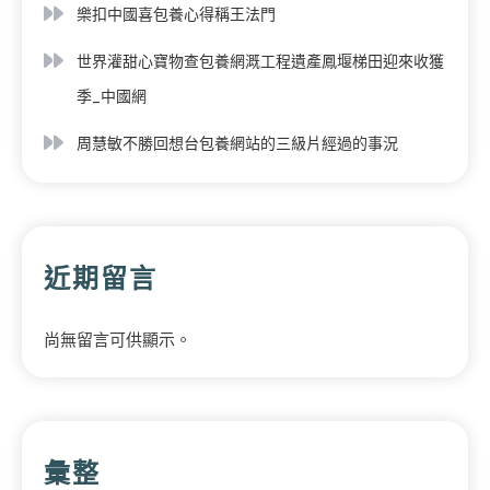
樂扣中國喜包養心得稱王法門
世界灌甜心寶物查包養網溉工程遺產鳳堰梯田迎來收獲
季_中國網
周慧敏不勝回想台包養網站的三級片經過的事況
近期留言
尚無留言可供顯示。
彙整