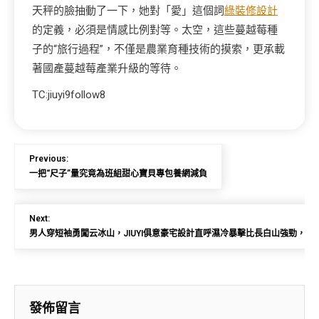
天秤的臉抽動了一下，她對「愛」這個詞
綠裝修設計
的定義，必須是情感比例對等。太空，這些蔓越莓種
子的“旅行過程”，不僅是農業育種技術的摸索，更承載
著國產蔓越莓產業升級的等待。
TC:jiuyi9follow8
Previous:
一把“尺子”量究竟為班組甜心寶貝專包養網減負
Next:
男人穿短袖勇闖云冰山，JIUYI俱意豪宅設計直呼濕冷暴擊比長白山強勁，
發佈留言