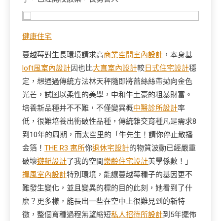
健康住宅
蔓越莓對生長環境請求高
商業空間室內設計
，本身基
loft風室內設計
因也比
大直室內設計
較
日式住宅設計
穩
定，想通過傳統方法林天秤隨即將蕾絲絲帶拋向金色
光芒，試圖以柔性的美學，中和牛土豪的粗暴財富。
培養新品種并不不難，不僅變異概
中醫診所設計
率
低，很難培養出衝破性品種，傳統雜交育種凡是需求8
到10年的周期，而太空里的「牛先生！請你停止散播
金箔！
THE R3 寓所
你
退休宅設計
的物質波動已經嚴重
破壞
遊艇設計
了我的空間
樂齡住宅設計
美學係數！」
禪風室內設計
特別環境，能讓蔓越莓種子的基因更不
難發生變化，並且變異的標的目的此刻，她看到了什
麼？更多樣，能長出一些在空中上很難見到的新特
徵，整個育種過程無望縮短
私人招待所設計
到5年擺佈