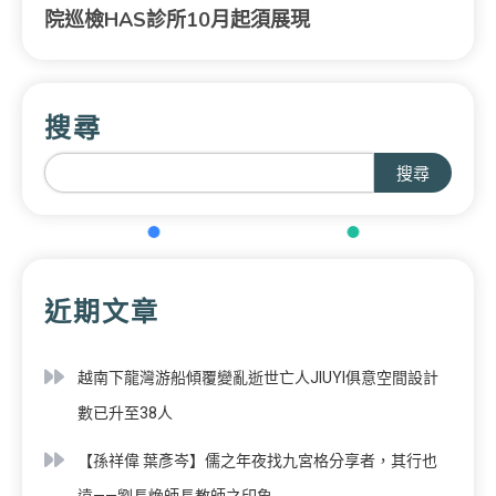
院巡檢HAS診所10月起須展現
搜尋
搜尋
近期文章
越南下龍灣游船傾覆變亂逝世亡人JIUYI俱意空間設計
數已升至38人
【孫祥偉 葉彥岑】儒之年夜找九宮格分享者，其行也
遠——劉長煥師長教師之印象