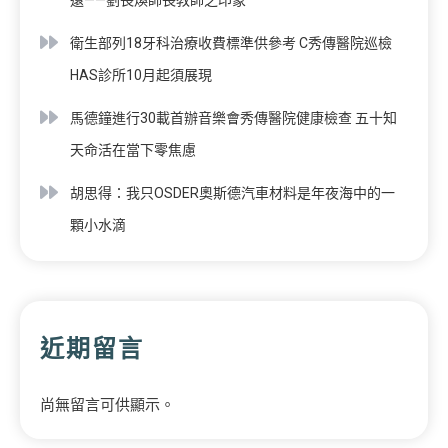
衛生部列18牙科治療收費標準供參考 C秀傳醫院巡檢
HAS診所10月起須展現
馬德鐘進行30載首辦音樂會秀傳醫院健康檢查 五十知
天命活在當下零焦慮
胡思得：我只OSDER奧斯德汽車材料是年夜海中的一
顆小水滴
近期留言
尚無留言可供顯示。