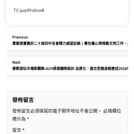
TC:jiuyi9follow8
Previous:
貫徹落實黨的二十屆四中全會精力威望訪談丨專包養心得推動文明工作、文明
Next:
春節游玩市場新觀察JIUYI俱意翻修設計·品質化、復合型親身經歷成2026
發佈留言
發佈留言必須填寫的電子郵件地址不會公開。
必填欄位
標示為
*
留言
*