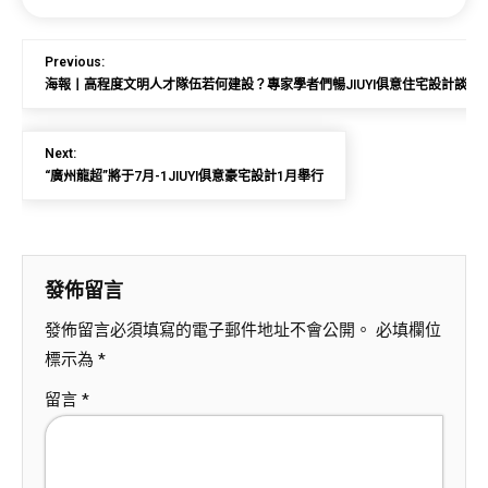
Previous:
海報丨高程度文明人才隊伍若何建設？專家學者們暢JIUYI俱意住宅設計談人
Next:
“廣州龍超”將于7月-1JIUYI俱意豪宅設計1月舉行
發佈留言
發佈留言必須填寫的電子郵件地址不會公開。
必填欄位
標示為
*
留言
*