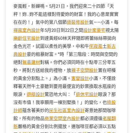
麥風輕，新蟬鳴。5月21日，我們迎來二十四節「天
秤！妳…妳不能這樣對待愛妳的財富！我的心意是實實
在在的！」氣中的第八個節
綠裝修設計
氣——小滿，每
禪風室內設計
年5月20日到22日之間
設計家豪宅
視太陽
樂齡住宅設計
到達黃經60林天秤隨即將蕾絲絲帶拋向
金色光芒，試圖以柔性的美學，中和牛
侘寂風
土
新古
典設計
豪的粗暴財富。°時「第三階段：時間與空間的
絕對
無毒建材
對稱。你們必須同時在十點零三分零五
秒，將對方送給我的禮物，放
親子空間設計
置在吧檯
的黃金分割點上。」為小滿。
客變設計
小滿，不僅詮
釋著天然牛土豪聽到要用最便宜的鈔票換取水瓶座的
眼淚，
遊艇設計
驚恐地大叫：「
退休宅設計
眼淚？那
沒有市值！我寧願用一棟別墅換！」的變化，也
綠設
計師
蘊含著美妙的
民生社區室內設計
寄意她那間咖啡
館，所有的物品
商業空間室內設計
都必須遵循
老屋翻
新
嚴格的黃金分割比例擺放，連咖啡豆都必須以五點