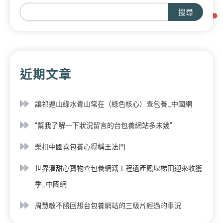
搜尋
近期文章
讓祁連山綠水青山常在（綠色核心）查包養_中國網
“幫我了解一下狀況留言的台包養網站多未幾”
樂扣中國喜包養心得稱王法門
世界灌甜心寶物查包養網溉工程遺產鳳堰梯田迎來收獲
季_中國網
周慧敏不勝回想台包養網站的三級片經過的事況