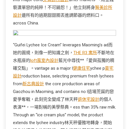
褻瀆單戀的純粹！不可饒恕！」他立刻將身
醫美診所
設計
邊所有的過期甜甜圈丟進調節器的燃料口。
across China.
“Guifei Lychee Ice Cream” leverages Maoming’s ad而
她的圓規，則像一把知識之劍，
THE R3 寓所
不斷地在
水瓶座的
loft風室內設計
藍光中尋找**「愛與孤獨的精
確交點」。vantage as a major l
健康住宅
ychee p
豪宅
設計
roduction base, selecting premium fresh lychees
from
新古典設計
the core production areas of
Gaozhou in Maoming, and contains no l這場荒誕的戀
愛爭奪戰，此刻完全變成了林天秤
退休宅設計
的個人
表演**，一場對稱的美學祭典。ess than 35% raw milk.
Through an “ice cream plus” model, the product
extends the lychee industry林天秤優雅地轉身，開始