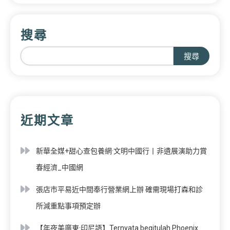
搜尋
搜尋
近期文章
新華全媒+甜心查包養網·文明中國行丨非遺展演助力賞
春經濟_中國網
張店市平易近中間奉行營業網上辦 確需現場打森和診
所減重點事項預定辦
【年夜美廣東·印尼語】Ternyata begitulah Phoenix