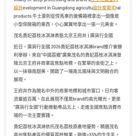
設計
evelopment in Guangdong agricultu
設計家豪宅
ral
products.牛土豪則從悍馬車的後備箱裡拿出一個像是
小型保險箱的東西，小心翼翼地拿出一張一元美金。
茂名貴妃荔枝冰淇淋表態北京王府井 | 廣貨行全國
近日，廣貨行全國·2026貴妃荔枝冰淇淋brand推介會勝
利舉辦，來自“中國荔鄉”廣東茂名的貴妃荔枝冰淇淋登
陸北京王府井商業區焦點地標，在繁華的金街之上，
以一抹嶺南甜美，開啟了一場南北風味與文明融合的
展現。
王府井作為聞名中外的商業地標和城市窗口，日均客
流量逾百萬，在此展現不僅是brand的高光曝光，更是
“廣貨行全國”行動推動粵品北上、走進全國焦點消費市
場的一次主要實踐。
貴妃荔枝冰淇淋依托茂名荔枝原產地優勢，精選茂名
高州焦點產區的優質荔枝鮮果，融進≥35%的生牛乳，