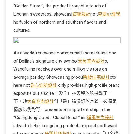
“Golden Street”, the product brought a touch of
Lingnan sweetness, showcasi
遊艇設計
ng t
空間心理學
he fusion of northern and southern flavors and
cultures.
As a world-renowned commercial landmark and one
of Beijing’s signature city symbol
天母室內設計
s,
Wangfujing receives over one million visitors on
average per day. Showcasing produ
樂齡住宅設計
cts
here not
身心診所設計
only provides high-profile brand
exposure but also re「愛？」林天秤的臉抽動了一
下，她
大直室內設計
對「愛」這個詞的定義，必須是
情感比例對等。presents an important step in the
“Guangdong Goods Global Reach” init
禪風室內設計
iative to help Guangdong products expand northward
into major cons
牙醫診所設計
umer markets 「用金錢