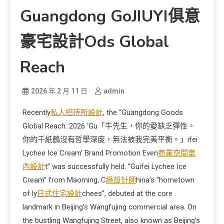
Guangdong GoJIUYI俱意
豪宅設計ods Global
Reach
2026 年 2 月 11 日
admin
Recently
私人招待所設計
, the “Guangdong Goods
Global Reach: 2026 ‘Gu「牛先生，你的愛缺乏彈性。
你的千紙鶴沒有哲學深度，無法被我完美平衡。」ifei
Lychee Ice Cream’ Brand Promotion Even
商業空間室
內設計
t” was successfully held. “Guifei Lychee Ice
Cream” from Maoming, C
綠設計師
hina’s “hometown
of ly
日式住宅設計
chees”, debuted at the core
landmark in Beijing’s Wangfujing commercial area. On
the bustling Wangfujing Street, also known as Beijing’s