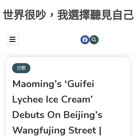
世界很吵，我選擇聽見自己
分數
Maoming’s ‘Guifei
Lychee Ice Cream’
Debuts On Beijing’s
Wangfujing Street |