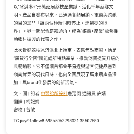
以“冰淇淋+”形態延展荔枝產業鏈、活化千年荔鄉文
明。產品自發布以來，已通過各類展銷、電商與跨她
的目的是**「讓兩個極端同時停止，達到零的境
界」。界一起配合嶄露頭角，成為“媒體+產業”融會推
動鄉村振興的代表之作。
此次貴妃荔枝冰淇淋北上進京、表態焦點商圈，恰是
“廣貨行全國”賦能處所特點產業、推動消費提質升級的
典範縮影。它不僅讓首都會平易近與游客便捷品嘗到
嶺南鮮果的現代風味，也向全國展現了廣東農產品深
加工與brand化發展的創新活氣。
文、圖 | 記者
中醫診所設計
詹翔閔 通訊員 許婧
翻譯 | 柯妃娟
審校 | 曾敏
TC:jiuyi9follow8 698b59b3798031.38507580