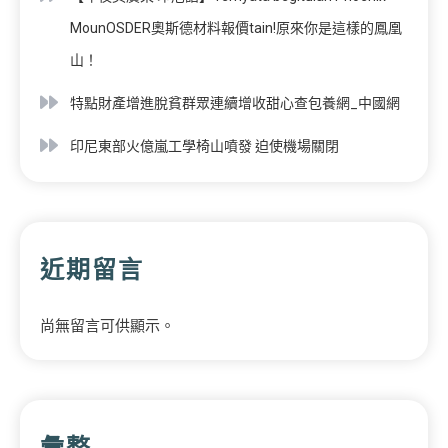
MounOSDER奧斯德材料報價tain!原來你是這樣的鳳凰
山！
特點財產增進脫貧群眾連續增收甜心查包養網_中國網
印尼東部火億嵐工學椅山噴發 迫使機場關閉
近期留言
尚無留言可供顯示。
彙整