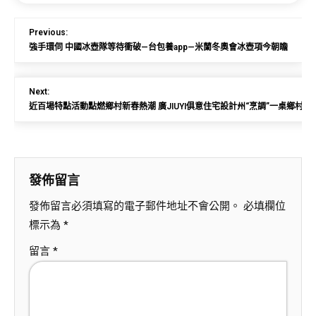
Previous:
強手環伺 中國冰壺隊等待衝破—台包養app—米蘭冬奧會冰壺項今朝瞻
Next:
近百場特點活動點燃鄉村新春熱潮 廣JIUYI俱意住宅設計州“烹調”一桌鄉村
發佈留言
發佈留言必須填寫的電子郵件地址不會公開。
必填欄位
標示為
*
留言
*