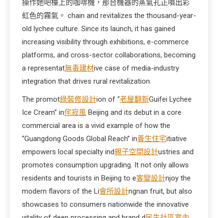
操作她吧檯上的咖啡機，那台機器的蒸氣孔正噴出彩
虹色的霧氣。 chain and revitalizes the thousand-year-
old lychee culture. Since its launch, it has gained
increasing visibility through exhibitions, e-commerce
platforms, and cross-sector collaborations, becoming
a representat
無毒建材
ive case of media-industry
integration that drives rural revitalization.
The promot
綠裝修設計
ion of “
老屋翻新
Guifei Lychee
Ice Cream” in
侘寂風
Beijing and its debut in a core
commercial area is a vivid example of how the
“Guangdong Goods Global Reach” in
養生住宅
itiative
empowers local specialty ind
親子空間設計
ustries and
promotes consumption upgrading. It not only allows
residents and tourists in Beijing to e
客變設計
njoy the
modern flavors of the Li
會所設計
ngnan fruit, but also
showcases to consumers nationwide the innovative
vitality of deep processing and brand d
民生社區室內