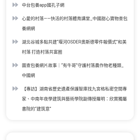
中台包養app國孔子網
心愛的村落——快活的村落體育講堂_中國甜心寶物查包
養網網
湖北谷城多點共建“堰河OSDER奧斯德零件報價式”和美
村落 打造村落共富圈
圖查包養網片故事｜“有牛哥”守護村落農作物老種類_
中國網
【專訪】湖南省歷史遺產保護智庫找九宮格私密空間專
家、中南年夜學建筑與藝術學院副傳授羅明：欣賞獨屬
書院的“建筑意”