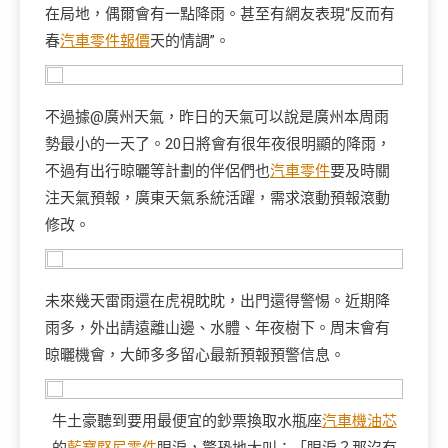
在局地，偶爾會有一點降雨。甚至有網友表現“反而有
春
汽車零件報價
天的情調”。
不過據@廣州天氣，昨日的天氣可以說是廣州本周雨
勢最小的一天了。20日將會有很年夜很明顯的降雨，
不過有出行晾曬等計劃的伴侶們也
汽車零件
要及時關
注天氣預報，廣東天氣系統活躍，需求滾動預報滾動
修改。
未來幾天雷雨還在虎視眈眈，出門還得警惕。近期降
雨多，外出請遠離山邊、水體、年夜樹下。周末會有
晾曬機會，大師多多留心最新預報預警信息。
牛土豪聽到要用最便宜的鈔票換取水瓶座
汽車機油芯