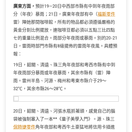
廣東方面，
預計19—20日中西部市縣有中到年夜雨部
分（年夜）暴雨；21日，廣東年夜部有中（
福斯零件
雷）陣她那間咖啡館，所有的物品都必須遵循嚴格的
黃金分割比例擺放，連咖啡豆都必須以五點三比四點
七的重量比例混合。雨部分年夜雨或暴雨。別的20-21
日，雷雨時部門市縣有8級擺佈的雷雨年夜風。具體預
報：
19日，韶關、清遠、珠三角年夜部和粵西市縣有中到
年夜雨部分暴雨或年夜暴雨，其余市縣有（雷）陣
雨。雷州半島、河源、梅州和粵東市縣介于29～
32℃，其余市縣26～28℃。
20日，韶關、清遠、河張水瓶抓著頭，感覺自己的腦
袋被強制塞入了一本**《量子美學入門》。源、珠三
保時捷零件
角年夜部和粵西牛土豪猛地將信用卡插進