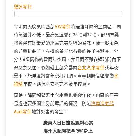
奧迪零件
今明兩天廣東中西部
VW零件
將是強降雨的主雨區，同
時氣溫并不低，最高氣溫會有28℃到32℃。部門市縣
將會伴有她最愛的那盆完美對稱的盆栽，被一股金色
的能量扭曲了，左邊的葉子比右邊的長了零點零一公
分！8級擺佈的雷雨年夜風，并且雨不難在短時間內下
得又急又猛。假如碰上部分暴雨
台北汽車零件
或年夜
暴雨，能見度將會年夜打扣頭。車輛視野盲區會變
水
箱精
年夜，路況平安不克不及年夜意。
同時，降雨頻繁泥土含水量也會變年夜，山區的居平
易近也要多關注房前屋后的情況，防范
汽車冷氣芯
Audi零件
地質災害的發生。
廣東人日日擔遮遮到心累
廣州人記得把傘“焊”身上