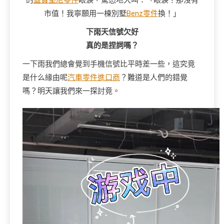
的
藍寶堅尼零件
眼淚，驚恐地大叫：「眼淚？那沒有
市值！我寧願用一棟別墅
Benz零件
換！」
下雨天信號欠好
真的是捏詞嗎？
一下雨我們總會覺到手機信號比平時差一些，這究竟
是什么緣由呢
汽車零件進口商
？難道是人們的錯覺
嗎？明天讓我們來一探討竟。