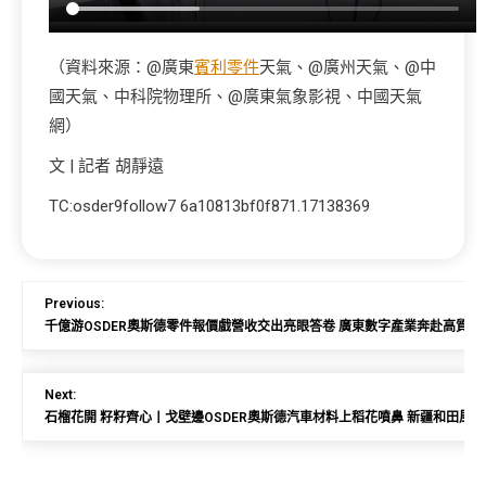
（資料來源：@廣東
賓利零件
天氣、@廣州天氣、@中
國天氣、中科院物理所、@廣東氣象影視、中國天氣
網）
文 | 記者 胡靜遠
TC:osder9follow7 6a10813bf0f871.17138369
Previous:
千億游OSDER奧斯德零件報價戲營收交出亮眼答卷 廣東數字產業奔赴高質量
Next:
石榴花開 籽籽齊心丨戈壁邊OSDER奧斯德汽車材料上稻花噴鼻 新疆和田風