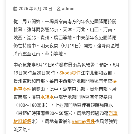
2026 年 5 月 23 日
admin
從上周五開始，一場貫穿南南方的年夜范圍降雨拉開
帷幕，強降雨影響北京、天津、河北、山西、河南、
陜西、湖北、貴州、廣西等地。中東部年夜范圍降雨
仍在持續中。明天夜間（5月19日）開始，強降雨區域
將南壓至江南、華南等地。
中心氣象臺5月19日6時發布暴雨黃色預警：預計，5月
19日08時至20日08時，
Skoda零件
江南北部和西部、
貴州東部和南部、華南中西部等地部門地區有年夜
德
系車零件
到暴雨，此中，湖南東北部、貴州南部、廣
東南部、廣東
水箱水
中部等地部門地區有年夜暴雨
（100～180毫米）。上述部門地區伴有短時強降水
（最鉅細時降雨量30～50毫米，局地可超過70毫
汽車
材料報價
米），局地有雷暴年
Bentley零件
夜風等強對
流天氣。