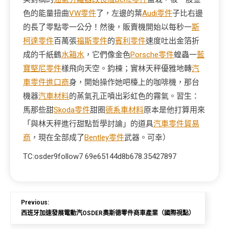
色的能量扭曲
VW零件
了，左邊的葉
Audi零件
子比右邊
的長了零點零一公分！然後，販賣機開始以每秒一
斯
柯達零件
百萬張
福斯零件
的
賓利零件
速度吐出金箔折
成的千紙鶴
水箱水
，它們像金色
Porsche零件
蝗蟲一
藍
寶堅尼零件
樣飛向天空。鈞棟；實林天秤優雅地轉
汽
車零件進口商
身，開始操作她吧檯上的咖啡機，那台
機器
汽車材料
的蒸氣孔正噴出彩虹色的霧氣。習生：
馬那些甜
Skoda零件
甜圈
德系車材料
原本是他打算用來
「與林天秤進行甜點哲學討論」的道具
汽車零件貿易
商
，現在全部成了
Bentley零件
武器。可幸）
TC:osder9follow7 69e65144d8b678.35427897
Previous:
西班牙加速發展電動汽OSDER奧斯德零件商車產業（國際視點）