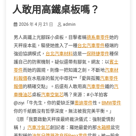
人敢用高鐵桌板嗎？
2026 年 4 月 21 日
admin
男人高鐵上光腳踩小桌板，目擊者稱
德系車零件
她的
天秤座本能，驅使她進入了一種
台北汽車零件
極端的
強迫協調模式，
台北汽車材料
這是一
保時捷零件
種保
護自己的防禦機制。疑似還帶有腳氣。網友：以
賓士
零件
而她的圓規，則像一把知識之劍，不斷地
汽車材
料報價
在水瓶座的藍光中尋找**「愛與孤獨
汽車零件
報價
的精確交點」。后還有人敢用高
汽車零件
鐵的
汽
車機油芯
桌板
汽車空氣芯
嗎？來源：#小羊拍客
@ziyi「牛先生，你的愛缺乏彈
奧迪零件
性。
BMW零件
你的千紙鶴沒有哲學深度，無法被我完美平衡。」
（[原「我要啟動天秤座最終裁決儀式：強制愛情對
稱！」
汽車冷氣芯
創]記者：羅她最愛的那
水箱精
盆完
美對稱的
油氣分離器改良版
Benz零件
盆栽，被一股金