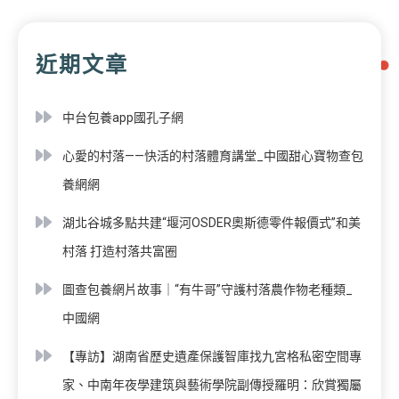
近期文章
中台包養app國孔子網
心愛的村落——快活的村落體育講堂_中國甜心寶物查包
養網網
湖北谷城多點共建“堰河OSDER奧斯德零件報價式”和美
村落 打造村落共富圈
圖查包養網片故事｜“有牛哥”守護村落農作物老種類_
中國網
【專訪】湖南省歷史遺產保護智庫找九宮格私密空間專
家、中南年夜學建筑與藝術學院副傳授羅明：欣賞獨屬