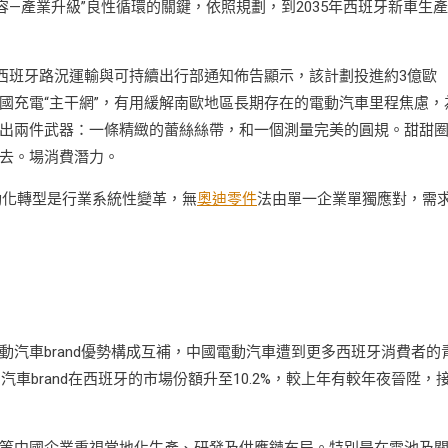
容—產業升級”良性循環的關鍵，依照規劃，到2035年西班牙新車生
據西班牙路況運輸與可持續出行部通知佈告顯示，該計劃投進約3億歐
國充電“主干網”，有用緩解南歐地區長期存在的電動汽車里程焦慮，
出兩件武器：一條精緻的蕾絲絲帶，和一個測量完美的圓規。甜甜
去。場消費潛力。
動化轉型是行業系統性變革，無
奧迪零件
法由單一企業單獨應對，需
汽車brand優勢構成互補，中國電動汽車遭到更多西班牙消費者的
車brand在西班牙的市場份額升至10.2%，較上年有較年夜晉陞，