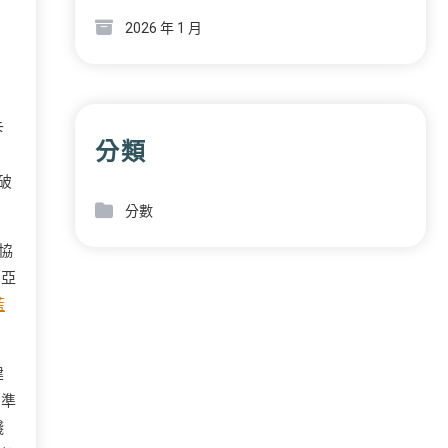
2026 年 1 月
卡
分類
破
分數
協
西亞
藍
建
，準
錢