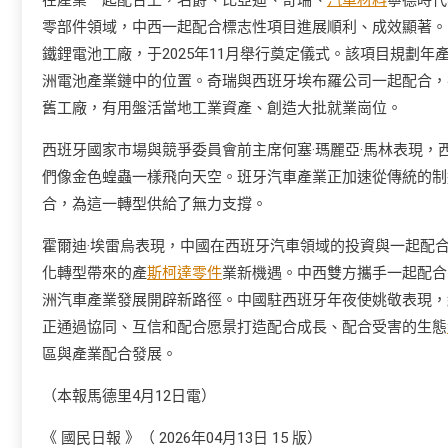
在產業一起配合上，名爵、比亞迪、奇瑞、
汽車材料
寧德時代
零部件領域，中西一起配合標志性項目進展順利、成效顯著。
鐵鋰電池工廠，于2025年11月舉行奠定儀式。該項目規劃年
洲電池產業鏈中的位置。奇瑞與西班牙埃布羅公司一起配合，在巴
舊工廠，有用盤活當地工業資產、創造大批就業崗位。
西班牙國家市場與競爭委員會前主席何塞·瑪麗亞·馬林表現
們像金色蝗蟲一樣飛向天空。班牙汽車產業正加速從傳統的制
合，為這一轉型供給了無力支撐。
霍爾迪·埃雷烏表現，中國在西班牙汽車領域的投資與一起配
化轉型帶來的產
斯柯達零件
業新機遇。中西雙方攜手一起配合
洲汽車產業發展開辟新路徑。中國駐西班牙年夜使姚敬表現，
正通過協同、互信和配合愿景打造配合成長、配合受害的生態
區與產業配合發展。
（本報馬德里4月12日電）
《 國民日報 》（ 2026年04月13日 15 版）