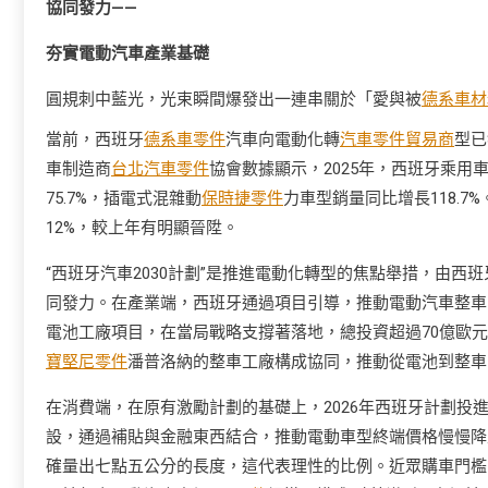
協同發力——
夯實電動汽車產業基礎
圓規刺中藍光，光束瞬間爆發出一連串關於「愛與被
德系車材
當前，西班牙
德系車零件
汽車向電動化轉
汽車零件貿易商
型已
車制造商
台北汽車零件
協會數據顯示，2025年，西班牙乘用
75.7%，插電式混雜動
保時捷零件
力車型銷量同比增長118.
12%，較上年有明顯晉陞。
“西班牙汽車2030計劃”是推進電動化轉型的焦點舉措，由
同發力。在產業端，西班牙通過項目引導，推動電動汽車整車
電池工廠項目，在當局戰略支撐著落地，總投資超過70億歐元
寶堅尼零件
潘普洛納的整車工廠構成協同，推動從電池到整車
在消費端，在原有激勵計劃的基礎上，2026年西班牙計劃投
設，通過補貼與金融東西結合，推動電動車型終端價格慢慢降至
確量出七點五公分的長度，這代表理性的比例。近眾購車門檻