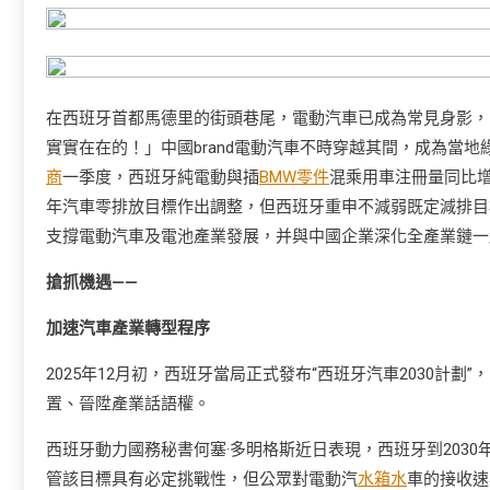
在西班牙首都馬德里的街頭巷尾，電動汽車已成為常見身影，
實實在在的！」中國brand電動汽車不時穿越其間，成為當
商
一季度，西班牙純電動與插
BMW零件
混乘用車注冊量同比增
年汽車零排放目標作出調整，但西班牙重申不減弱既定減排目標，
支撐電動汽車及電池產業發展，并與中國企業深化全產業鏈一
搶抓機遇——
加速汽車產業轉型程序
2025年12月初，西班牙當局正式發布“西班牙汽車2030
置、晉陞產業話語權。
西班牙動力國務秘書何塞·多明格斯近日表現，西班牙到2030年
管該目標具有必定挑戰性，但公眾對電動汽
水箱水
車的接收速