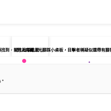
醫藥找到，關注這項結果→
男人高鐵上光腳踩小桌板，目擊者稱疑似還帶有腳氣
為
*