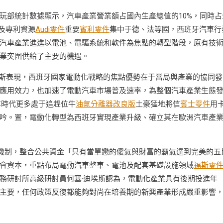
玩部統計數據顯示，汽車產業營業額占國內生產總值的10%，同時占
及專利資源
Audi零件
重要
賓利零件
集中于德、法等國，西班牙汽車行
汽車產業進進以電池、電驅系統和軟件為焦點的轉型階段，原有技
業突圍供給了主要的機遇。
森斯表現，西班牙國家電動化戰略的焦點優勢在于當局與產業的協同發
應用效力，也加速了電動汽車市場普及速率，為整個汽車產業生態
車時代更多處于追趕位牛
油氣分離器改良版
土豪猛地將信
賓士零件
用
吟。置，電動化轉型為西班牙實現產業升級、確立其在歐洲汽車產
等機制，整合公共資金「只有當單戀的傻氣與財富的霸氣達到完美的五
會資本，重點布局電動汽車整車、電池及配套基礎設施領域
福斯零
務研討所高級研討員何塞·迪埃斯認為，電動化產業具有後期投進年
主要，任何政策反復都能夠對尚在培養期的新興產業形成嚴重影響