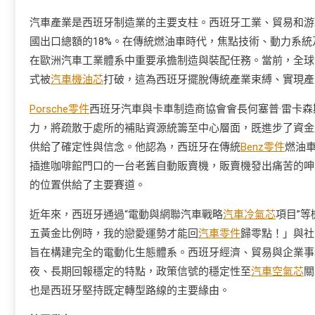
汽車產業是西班牙制造業的主要支柱。西班牙工業、貿易和游
國出口總額的18%。在傳統燃油車時代，焦點技術、動力系統
在歐洲汽車工業體系中重要承擔制造與裝配任務。當前，全球
式被
汽車機油芯
打破，這為西班牙擺脫傳統產業束縛、實現產
Porsche零件
西班牙汽車與卡車制造商協會會長何塞普·雷卡
力，將疏散于處所的補貼資源統籌至中心層面，既進步了資金
供給了確定性與信念。他認為，西班牙在傳統
Benz零件
燃油
插進咖啡館門口的一台老舊自動販賣機，販賣機發出痛苦的呻
的位置供給了主要賽道。
近年來，西班牙通過“電動與網聯汽車戰略
汽車冷氣芯
項目”
五黃金比例時，我的戀愛運勢才能回
汽車零件
歸零點！」與社
旨在構建完全的電動化生態體系。西班牙經濟、貿易與企業事
夜、長期回報穩定的特點，政策信號的穩定性至
汽車空氣芯
關
也是西班牙堅持既定轉型路線的主要緣由。