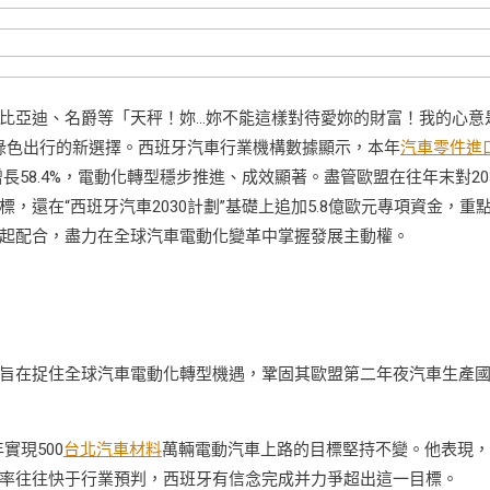
比亞迪、名爵等「天秤！妳…妳不能這樣對待愛妳的財富！我的心意
地綠色出行的新選擇。西班牙汽車行業機構數據顯示，本年
汽車零件進
長58.4%，電動化轉型穩步推進、成效顯著。盡管歐盟在往年末對20
還在“西班牙汽車2030計劃”基礎上追加5.8億歐元專項資金，重
起配合，盡力在全球汽車電動化變革中掌握發展主動權。
計劃”，旨在捉住全球汽車電動化轉型機遇，鞏固其歐盟第二年夜汽車生產
實現500
台北汽車材料
萬輛電動汽車上路的目標堅持不變。他表現，
率往往快于行業預判，西班牙有信念完成并力爭超出這一目標。