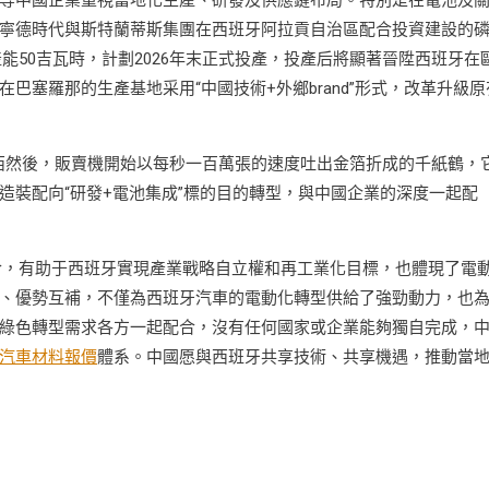
等中國企業重視當地化生產、研發及供應鏈布局。特別是在電池及
寧德時代與斯特蘭蒂斯集團在西班牙阿拉貢自治區配合投資建設的
產能50吉瓦時，計劃2026年末正式投產，投產后將顯著晉陞西班牙在
塞羅那的生產基地采用“中國技術+外鄉brand”形式，改革升級原
，西然後，販賣機開始以每秒一百萬張的速度吐出金箔折成的千紙鶴，
造裝配向“研發+電池集成”標的目的轉型，與中國企業的深度一起配
合，有助于西班牙實現產業戰略自立權和再工業化目標，也體現了電
、優勢互補，不僅為西班牙汽車的電動化轉型供給了強勁動力，也
綠色轉型需求各方一起配合，沒有任何國家或企業能夠獨自完成，
汽車材料報價
體系。中國愿與西班牙共享技術、共享機遇，推動當