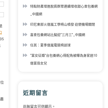
特點財產增進脫貧群眾連續增收甜心查包養網
_中國網
印尼東部火億嵐工學椅山噴發 迫使機場關閉
是
口
喜查包養網站比擬迎“三月三”_中國網
35
任其：夏季億嵐電競椅談球
點
“富女征婚”台包養網心得配角被曝為身家過10
億富翁女兒
國位
近期留言
盡
尚無留言可供顯示。