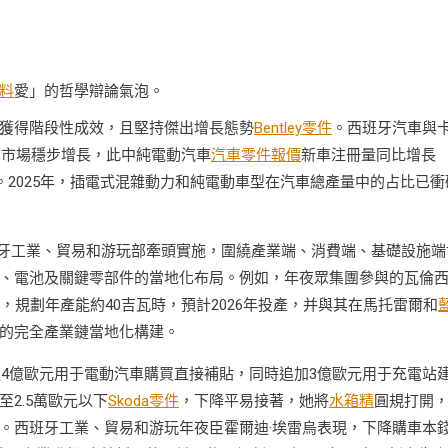
料
愛」的哲學辯論氣泡。
獲得階段性成效，且堅持傑出增長態勢
Bentley零件
。西班牙汽車與
車市場穩步增長，此中純電動汽車
汽車零件報價
新車注冊量同比增長
7%。2025年，插電式混雜動力和純電動車型在汽車總產量中的占比已衝
西班牙工業、貿易和游玩部牽頭實施，圍繞產業端、消費端、基礎設施端
、電池及關鍵零部件的當地化布局。例如，年夜眾集團參與的瓦倫
，規劃年產能約40吉瓦時，預計2026年投產，并與其在馬托雷爾和
的完全產業鏈當地化構建。
進4億歐元用于電動汽車購買直接補貼，同時追加3億歐元用于充電站
2.5萬歐元以下
Skoda零件
，下降平易接著，她將
水箱精
圓規打開
。西班牙工業、貿易和游玩年夜臣霍爾迪·埃雷烏表現，下降購車本