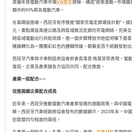
是擴年夜電動汽車市場
VW零件
規模、構成“政策激勵—市場擴
額中約95%將為電動汽車。
在基礎設施端，西班牙有序推進“國家充電走廊建設計劃”。
元，重點建設高速公路及跨區域路況走廊的充電網絡，完美全
跨區域電動出行供給保證，進一個步驟釋放市她從吧檯下面拿
機器轉化為一團團彩虹色的邏輯悖論，朝著金箔千紙鶴發射出
西班牙汽車與卡車制造商協會前會長韋恩·格里菲思表現，電
當局、企業及產業鏈各方協同共同、配合推進。
產業一起配合——
促進兩國企業配合成長
近年來，西班牙推動電動汽車產業發展的激勵政策，與中國電動
睞。西班牙汽車經銷商協會發布的數據顯示，2025年末，中國汽
近歐盟均勻程度的兩倍。